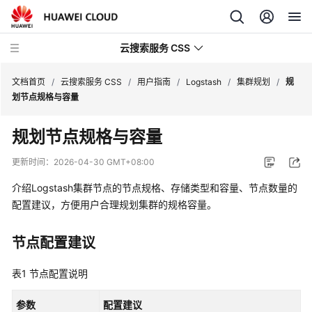
云搜索服务 CSS
文档首页
/
云搜索服务 CSS
/
用户指南
/
Logstash
/
集群规划
/
规
划节点规格与容量
规划节点规格与容量
最
更新时间：
2026-04-30 GMT+08:00
新
介绍Logstash集群节点的节点规格、存储类型和容量、节点数量的
动
配置建议，方便用户合理规划集群的规格容量。
态
服
节点配置建议
务
公
表1
节点配置说明
告
参数
配置建议