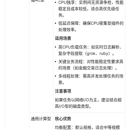
集
CPU独享：实例间无资源争抢，性能
群
稳定且成本较低，适合高优先级任
（旧
务。
版）
低延迟保障：确保CPU密集型插件的
处理效率。
网
适用场景
络
与
高CPU负载任务：如实时日志解析、
安
复杂字段提取（grok、ruby）。
全
关键业务流程：对性能稳定性要求高
配
的场景（如金融交易日志处理）。
置
多线程处理：需高并发处理任务的场
景。
迁
注意事项
移
任
如果任务以网络I/O为主，建议结合超
务
高I/O型的磁盘类型。
配
置
通用计算型
核心优势
均衡配置：默认规格，适合中等规模