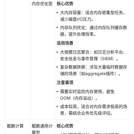
向
内存优化型
核心优势
量
大内存容量：适合内存密集型任务，
数
减少磁盘I/O压力。
据
库
内存队列优化：通过内存队列缓存数
据，提升处理效率。
CSS
适用场景
服
大规模日志聚合：如日志分析平台、
务
安全信息与事件管理（SIEM）。
资
源
复杂数据转换：涉及大量临时数据存
监
储的场景（如aggregate插件）。
控
注意事项
与
需要实时监控内存使用，避免
告
OOM（内存溢出）。
警
成本较高，适合对内存需求极高的场
景，需结合业务优先级评估。
最
佳
鲲鹏计算
鲲鹏通用计
核心优势
实
算型
践