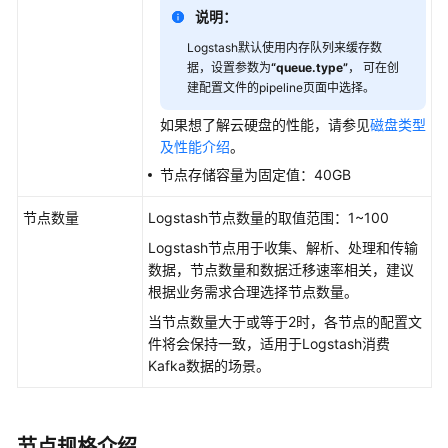
通
说明：
过
Logstash默认使用内存队列来缓存数
IAM
据，设置参数为
“queue.type”
， 可在创
授
建配置文件的pipeline页面中选择。
予
使
如果想了解云硬盘的性能，请参见
磁盘类型
用
及性能介绍
。
CSS
节点存储容量为固定值：40GB
的
权
节点数量
Logstash节点数量的取值范围：1~100
限
Logstash节点用于收集、解析、处理和传输
数据，节点数量和数据迁移速率相关，建议
Elasticsearch
根据业务需求合理选择节点数量。
OpenSearch
当节点数量大于或等于2时，各节点的配置文
件将会保持一致，适用于Logstash消费
Kafka数据的场景。
Logstash
使
用
节点规格介绍