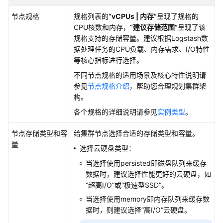
产
品
节点规格
规格列表的
“vCPUs | 内存”
呈现了规格的
介
CPU核数和内存，
“建议存储范围”
呈现了该
绍
规格支持的存储容量。建议根据Logstash数
据处理任务的CPU负载、内存需求、I/O特性
计
等核心指标进行选择。
费
不同节点规格的适用场景及核心特性说明请
说
参见
节点规格介绍
，帮助您合理规划集群架
明
构。
各个规格的详细说明请参见
实例类型
。
快
速
节点存储类型和容
给集群节点选择合适的存储类型和容量。
入
量
选择云硬盘类型：
门
当选择使用persisted即磁盘队列来缓存
用
数据时，建议选择性能更好的云硬盘，如
户
“超高I/O”
或
“极速型SSD”
。
指
当选择使用memory即内存队列来缓存数
南
据时，则建议选择
“高I/O”
云硬盘。