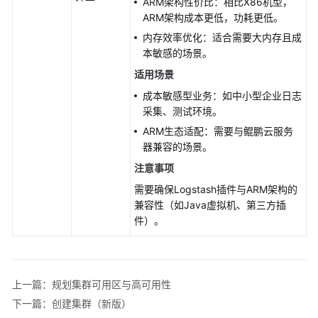
ARM架构性价比：相比X86机型，
ARM架构成本更低，功耗更低。
API
内存效率优化：适合需要大内存且成
参
本敏感的场景。
考
适用场景
SDK
成本敏感型业务：如中小型企业日志
参
采集、测试环境。
考
ARM生态适配：需要与鲲鹏云服务
器兼容的场景。
常
注意事项
见
问
需要确保Logstash插件与ARM架构的
题
兼容性（如Java虚拟机、第三方插
件）。
故
障
排
上一篇：规划集群可用区与高可用性
除
下一篇：创建集群（新版）
视