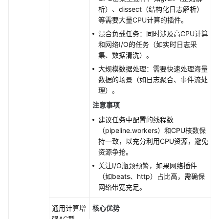
析）、dissect（结构化日志解析）
规
等需要大量CPU计算的插件。
划
混合负载任务：同时涉及高CPU计算
节
和网络I/O的任务（如实时日志采
点
集、数据清洗）。
规
格
大规模数据处理：需要快速处理海量
与
数据的场景（如日志聚合、事件流处
容
理）。
量
注意事项
建议任务中配置的线程数
创
（pipeline.workers）和CPU核数保
建
持一致，以充分利用CPU资源，避免
集
资源争抢。
群
关注I/O瓶颈预警，如果网络插件
（新
（如beats、http）占比高，需确保
版）
网络带宽充足。
创
通用计算增
核心优势
建
强AC型