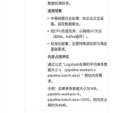
监
数据处理任务。
控
适用场景
管
理
中等规模日志处理：如企业日志采
集、监控数据聚合。
日
低CPU负载任务：以网络I/O为主
志
（如file、kafka插件）。
管
标准化部署：无需特殊调优即可满足
理
基础需求。
内存占用评估
集
群
通过公式
“Logstash处理的平均单条数
变
据大小 x （pipeline.workers x
更
pipeline.batch.size）”
预估内存需
求。
集
示例：如果单条数据大小为1KB，
群
pipeline.workers=4，
管
pipeline.batch.size=1000，则内存占
理
用约为4MB。