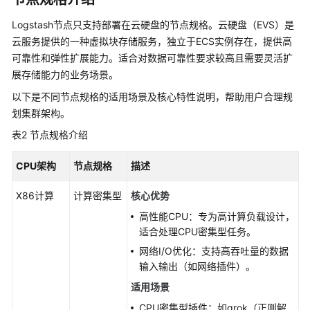
流
程
Logstash节点只支持部署在云硬盘的节点规格。云硬盘（EVS）是
云服务提供的一种虚拟块存储服务，独立于ECS实例存在，提供高
集
可靠性和弹性扩展能力。适合对数据可靠性要求较高且需要灵活扩
群
展存储能力的业务场景。
规
以下是不同节点规格的适用场景及核心特性说明，帮助用户合理规
划
划集群架构。
规
表2
节点规格介绍
划
集
CPU架构
节点规格
描述
群
可
X86计算
计算密集型
核心优势
用
高性能CPU：专为高计算负载设计，
区
适合处理CPU密集型任务。
与
网络I/O优化：支持高吞吐量的数据
高
输入输出（如网络插件）。
可
用
适用场景
性
CPU密集型插件：如grok（正则解