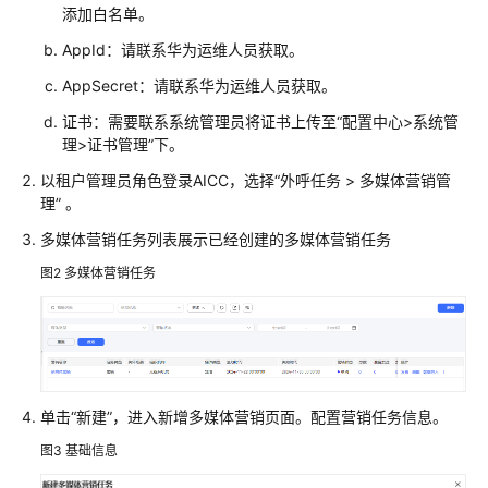
添加白名单。
识
您
AppId：请联系华为运维人员获取。
的
AppSecret：请联系华为运维人员获取。
租
间
证书：需要联系系统管理员将证书上传至
“
配置中心>系统管
理>证书管理
”
下。
配
以租户管理员角色登录
AICC
，选择
“
外呼任务
>
多媒体营销管
置
理
”
。
员
多媒体营销任务列表展示已经创建的多媒体营销任务
工
中
图2
多媒体营销任务
心
启
用
人
工
单击
“新建”
，进入新增多媒体营销页面。配置营销任务信息。
服
图3
基础信息
务