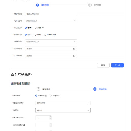
配
置
移
动
客
服
配
置
多
媒
图4
营销策略
体
渠
道
机
器
人
管
理