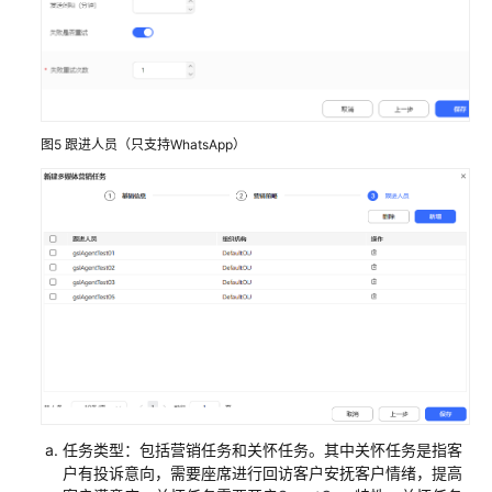
配
置
指
南
IVR
图5
跟进人员（只支持WhatsApp）
Journey
分
析
外
呼
风
险
监
控
管
任务类型：包括营销任务和关怀任务。其中关怀任务是指客
理
户有投诉意向，需要座席进行回访客户安抚客户情绪，提高
工