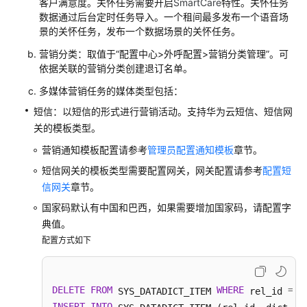
客户满意度。关怀任务需要开启
SmartCare
特性。关怀任务
单
数据通过后台定时任务导入。一个租间最多发布一个语音场
配
景的关怀任务，发布一个数据场景的关怀任务。
置
营销分类：取值于
“
配置中心>外呼配置>营销分类管理
”
。可
依据关联的营销分类创建退订名单。
质
检
多媒体营销任务的媒体类型包括：
管
短信：以短信的形式进行营销活动。支持华为云短信、短信网
理
关的模板类型。
管
营销通知模板配置请参考
管理员配置通知模板
章节。
理
短信网关的模板类型需要配置网关，网关配置请参考
配置短
通
信网关
章节。
知
国家码默认有中国和巴西，如果需要增加国家码，请配置字
中
心
典值。
配置方式如下
管
理
客
DELETE
FROM
WHERE
=
'
 SYS_DATADICT_ITEM 
 rel_id 
户
INSERT
INTO