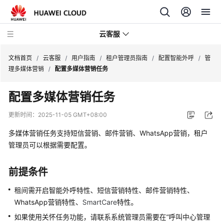
云客服
文档首页
/
云客服
/
用户指南
/
租户管理员指南
/
配置智能外呼
/
管
理多媒体营销
/
配置多媒体营销任务
产
配置多媒体营销任务
品
介
更新时间：
2025-11-05 GMT+08:00
绍
多媒体营销任务支持短信营销、邮件营销、WhatsApp营销，租户
快
管理员可以根据需要配置。
速
入
前提条件
门
租间需开启智能外呼特性、短信营销特性、邮件营销特性、
用
WhatsApp营销特性、
SmartCare
特性。
户
如果使用关怀任务功能，请联系系统管理员需要在
“
呼叫中心管理