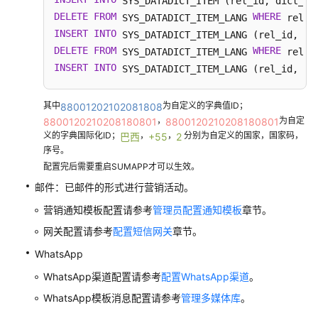
 SYS_DATADICT_ITEM (rel_id, dict_co
中
DELETE
FROM
WHERE
 SYS_DATADICT_ITEM_LANG 
 rel_i
心
INSERT
INTO
 SYS_DATADICT_ITEM_LANG (rel_id, it
DELETE
FROM
WHERE
 SYS_DATADICT_ITEM_LANG 
 rel_i
配
INSERT
INTO
 SYS_DATADICT_ITEM_LANG (rel_id, it
置
智
能
其中
为自定义的字典值ID；
88001202102081808
外
，
为自定
8800120210208180801
8800120210208180801
呼
义的字典国际化ID；
，
，
分别为自定义的国家，国家码，
巴西
+55
2
序号。
外
配置完后需要重启SUMAPP才可以生效。
呼
邮件：已邮件的形式进行营销活动。
任
营销通知模板配置请参考
管理员配置通知模板
章节。
务
概
网关配置请参考
配置短信网关
章节。
述
WhatsApp
WhatsApp渠道配置请参考
配置WhatsApp渠道
。
创
建
WhatsApp模板消息配置请参考
管理多媒体库
。
外