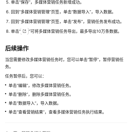
单击
“保存”
，多媒体营销任务新增成功。
呼
任
回到
“多媒体营销管理”
页签，单击
“数据导入”
，导入数据。
务
回到
“多媒体营销管理”
页签，单击
“发布”
，营销任务发布成功。
前
准
单击
“
”
可将多媒体营销任务导出，最多导出10万条数据。
备
后续操作
管
理
当您需要修改多媒体营销任务时，您可以单击
“暂停”
，暂停营销任
外
务。
呼
任
任务暂停后，您可以：
务
单击
“编辑”
，修改多媒体营销任务。
单击
“删除”
，删除多媒体营销任务。
管
理
单击
“数据导入”
，导入数据。
多
单击
“查看营销结果”
，查看多媒体营销任务执行结果。
媒
体
营