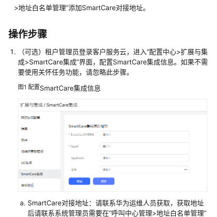
指
>地址白名单管理
”
添加SmartCare对接地址。
南
操作步骤
云
控
（可选）租户管理员登录客户服务云，进入
“
配置中心>扩展与集
制
成>SmartCare集成
”
界面，配置
SmartCare集成信息
。如果不需
台
要使用关怀任务功能，请忽略此步骤。
操
作
图1
配置
SmartCare集成信息
指
南
租
户
管
理
员
指
南
SmartCare对接地址：请联系华为运维人员获取，获取地址
后请联系系统管理员需要在
“
呼叫中心管理>地址白名单管理
”
认