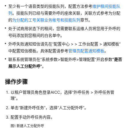
指
至少有一个语音类型的技能队列，配置方法参考
维护租间技能队
南
列
。技能队列已经与需要外呼的座席关联，关联方式参考为分配
的
为分配的工号关联业务帐号和技能队列
云
章节。
控
处于试商用状态下的租间，您需要联系运维人员将您用于外呼的
制
号码添加到您租间的白名单中。
台
外呼失败通知短信请先在
“
配置中心 >
>
工作台配置 > 通知模板
”
操
中配置短信模板。具体配置请参考
管理员配置通知模板
。
作
指
联系系统管理员在
“
系统参数>智能外呼>管理配置
”
开启参数
“是否
南
展示人工分配外呼”
。
租
操作步骤
户
管
以租户管理员角色登录
AICC
，选择
“
外呼任务
>
外呼任务管
理
理
”
。
员
单击
“新建外呼任务”
，选择
“人工分配外呼”
。
指
南
配置手动外呼任务内容。
图1
新建人工分配外呼
认