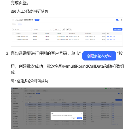
见
完成页签。
问
图6
人工分配外呼详情页
题
通
用
参
考
您勾选需要进行呼叫的客户号码，单击
“
”
按
责
钮，创建批次成功，批次名称由multiRoundCallData和随机数组
任
成。
共
图7
创建多轮次呼叫成功
担
云
服
务
等
级
协