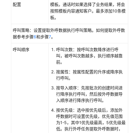
新
配置
模板。通话时如果选择了业务结果，将会
建
按照模板内容通知客户。最多添加10条模
预
板。
览
外
呼叫策略：设置提取外呼数据执行呼叫策略。如何提取外呼数
呼
据参考步骤
6
和步骤
7
。
任
务
呼叫顺序
呼叫次数：按呼叫次数降序进行呼
叫，被呼叫次数越多，执行顺序越靠
新
前。
建
按属性：按属性配置的升序或降序执
预
行呼叫。
占
外
按导入顺序：先按批次的创建时间进
呼
行降序执行呼叫，然后按外呼数据导
入顺序进行降序执行呼叫。
新
按优先级：选中按优先级后，添加外
建
呼数据时可设置优先级，优先值范围
固
为1-5，其中1优先级最高，5优先级最
定
低。执行外呼任务提取外呼数据时，
比