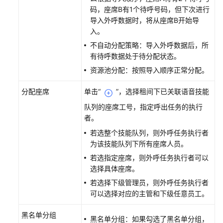
中
码，座席B有1个待呼号码，但下次进行
心
导入外呼数据时，将从座席B开始导
入。
配
不自动分配策略：导入外呼数据后，所
置
有待呼数据处于待分配状态。
智
资源池分配：按照导入顺序正常分配。
能
外
分配座席
单击
“
”
，选择租间下已关联语音技能
呼
队列的座席工号，指定呼出任务的执行
外
者。
呼
若选整个技能队列，则外呼任务执行者
任
为该技能队列下所有座席人员。
务
若选指定座席，则外呼任务执行者可以
概
选择具体座席。
述
若选择下级管理员，则外呼任务执行者
可以选择对应的主管和下级任意员工。
创
建
黑名单分组
外
黑名单分组：如果勾选了黑名单分组，