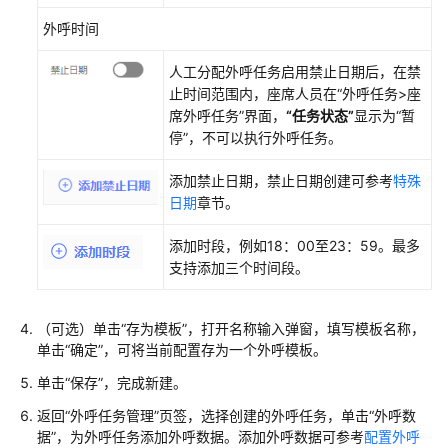
呼
外呼时间
配
人工分配外呼任务启用禁止日期后，在禁
置
止时间范围内，座席人员在
“
外呼任务>座
外
席外呼任务
”
界面，
“任务状态”
显示为
“暂
呼
停”
，不可以执行外呼任务。
任
务
添加禁止日期，禁止日期创建可参考
特殊
日期
章节。
批
量
添加时段，例如18：00至23：59。最多
管
支持添加三个时间段。
理
外
呼
（可选）单击
“存为模板”
，打开名称输入弹窗，填写模板名称，
任
单击
“确定”
，可将当前配置存为一个外呼模板。
务
单击
“保存”
，完成新建。
返回
“外呼任务管理”
页签，选择创建的外呼任务，单击
“外呼数
管
据”
，为外呼任务添加外呼数据。添加外呼数据可参考
配置外呼
理