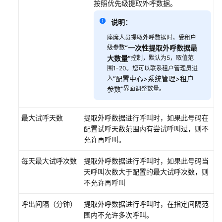
按照优先级提取外呼数据。
例
外
说明：
呼
座席人员提取外呼数据时，受租户
级参数
“一次性提取外呼数据最
新
大数量”
控制，默认为5，取值范
建
围1-20。您可以联系租户管理员进
手
入
“
配置中心>系统管理>租户
动
参数
”
界面调整数量。
外
呼
最大试呼天数
提取外呼数据进行呼叫时，如果此号码在
任
配置试呼天数范围内有尝试呼叫过，则不
务
允许再呼叫。
新
每天最大试呼次数
提取外呼数据进行呼叫时，如果此号码当
建
天呼叫次数大于配置的最大试呼次数，则
人
不允许再呼叫
工
分
呼出间隔（分钟）
提取外呼数据进行呼叫时，在指定间隔范
配
围内不允许多次呼叫。
外