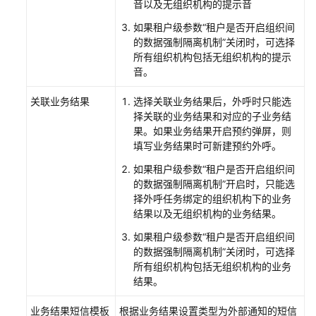
呼/
音以及无组织机构的提示音
智
如果租户级参数“租户是否开启组织间
能
的数据强制隔离机制”关闭时，可选择
机
所有组织机构包括无组织机构的提示
器
音。
人
外
关联业务结果
选择关联业务结果后，外呼时只能选
呼
择关联的业务结果和对应的子业务结
任
果。如果业务结果开启预约弹屏，则
务
填写业务结果时可新建预约外呼。
如果租户级参数“租户是否开启组织间
新
的数据强制隔离机制”开启时，只能选
建
择外呼任务绑定的组织机构下的业务
预
结果以及无组织机构的业务结果。
测
如果租户级参数“租户是否开启组织间
外
的数据强制隔离机制”关闭时，可选择
呼
所有组织机构包括无组织机构的业务
任
结果。
务
业务结果短信模板
根据业务结果设置类型为外部通知的短信