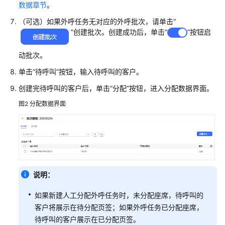
数据章节
。
多
媒
（可选）如果外呼任务无对应的外呼批次，请单击
“
体
”
创建批次。创建成功后，单击
“
”
按钮启
营
销
动批次。
单击
“待呼叫”
按钮，输入待呼叫的客户。
外
呼
创建完待呼叫的客户后，单击
“分配”
按钮，进入分配数据界面。
任
图2
分配数据界面
务
报
表
管
理
问
说明：
卷
如果新建人工分配外呼任务时，未分配座席，待呼叫的
客户将展示在待分配页签；如果外呼任务已分配座席，
管
待呼叫的客户展示在已分配页签。
理