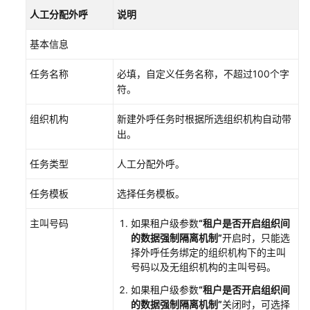
配
人工分配外呼
说明
置
移
基本信息
动
任务名称
必填，自定义任务名称，不超过100个字
客
符。
服
组织机构
新建外呼任务时根据所选组织机构自动带
配
出。
置
多
任务类型
人工分配外呼。
媒
体
任务模板
选择任务模板。
渠
道
主叫号码
如果租户级参数
“租户是否开启组织间
的数据强制隔离机制”
开启时，只能选
机
择外呼任务绑定的组织机构下的主叫
器
号码以及无组织机构的主叫号码。
人
如果租户级参数
“租户是否开启组织间
管
的数据强制隔离机制”
关闭时，可选择
理