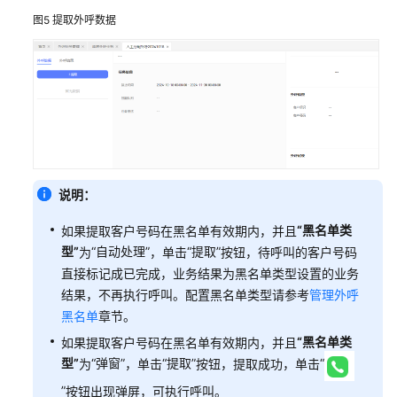
置
图5
提取外呼数据
绩
效
管
理
IPCC
数
据
迁
说明：
移
“黑名单类
如果提取客户号码在黑名单有效期内，并且
客
型”
“自动处理”
“提取”
为
，单击
按钮，待呼叫的客户号码
服
直接标记成已完成，业务结果为黑名单类型设置的业务
座
结果，不再执行呼叫。配置黑名单类型请参考
管理外呼
席
黑名单
章节。
指
南
“黑名单类
如果提取客户号码在黑名单有效期内，并且
型”
“弹窗”
“提取”
“
为
，单击
按钮，提取成功，单击
质
”
按钮出现弹屏，可执行呼叫。