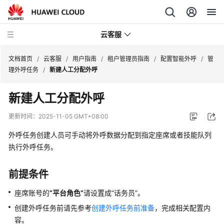
云客服
文档首页
/
云客服
/
用户指南
/
租户管理员指南
/
配置智能外呼
/
管
理外呼任务
/
新建人工分配外呼
产
新建人工分配外呼
品
介
更新时间：
2025-11-05 GMT+08:00
绍
外呼任务创建人员可手动将外呼数据分配到指定座席或者技能队列
快
执行外呼任务。
速
入
前提条件
门
座席账号的
“平台角色”
请设置成
“话务员”
。
用
创建外呼任务前请先参考
创建外呼任务前准备
，完成相关配置内
户
容。