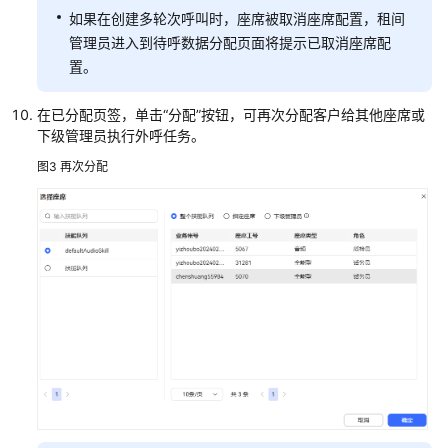
智
如果在创建多轮次呼叫时，座席被取消座席配置，租间
能
管理员进入到待呼数据分配页面将提示已取消座席配
实
置。
训
在已分配页签，单击
“分配”
按钮，可再次分配客户给其他座席或
配
下级管理员执行外呼任务。
置
知
图3
再次分配
识
库
配
置
公
共
资
源
业
务