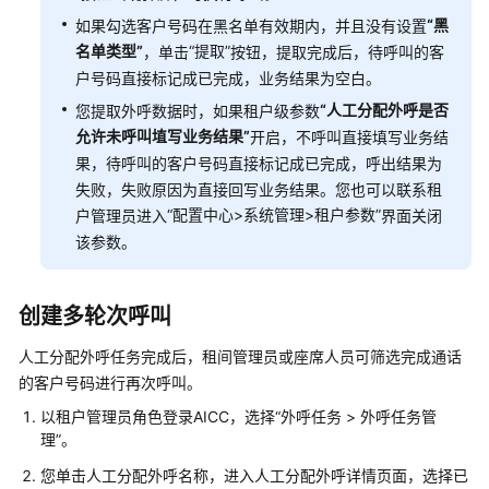
检
“黑
如果勾选客户号码在黑名单有效期内，并且没有设置
员
名单类型”
“提取”
，单击
按钮，提取完成后，待呼叫的客
指
南
户号码直接标记成已完成，业务结果为空白。
“人工分配外呼是否
您提取外呼数据时，如果租户级参数
价
允许未呼叫埴写业务结果”
开启，不呼叫直接填写业务结
格
果，待呼叫的客户号码直接标记成已完成，呼出结果为
说
失败，失败原因为直接回写业务结果。您也可以联系租
明
“
配置中心>系统管理>租户参数
”
户管理员进入
界面关闭
该参数。
开
发
指
创建多轮次呼叫
南
人工分配外呼任务完成后，租间管理员或座席人员可筛选完成通话
API
的客户号码进行再次呼叫。
参
以租户管理员角色登录
AICC
，选择
“
外呼任务
>
外呼任务管
考
理
”
。
常
您单击人工分配外呼名称，进入人工分配外呼详情页面，选择已