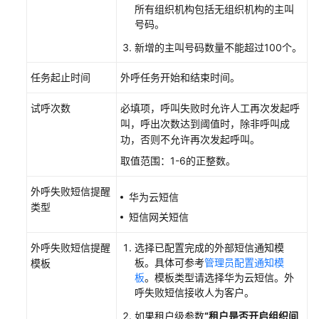
所有组织机构包括无组织机构的主叫
配
号码。
置
指
新增的主叫号码数量不能超过100个。
南
任务起止时间
外呼任务开始和结束时间。
IVR
Journey
试呼次数
必填项，呼叫失败时允许人工再次发起呼
分
叫，呼出次数达到阈值时，除非呼叫成
析
功，否则不允许再次发起呼叫。
取值范围：1-6的正整数。
外
呼
外呼失败短信提醒
华为云短信
风
类型
短信网关短信
险
监
外呼失败短信提醒
选择已配置完成的外部短信通知模
控
板。具体可参考
管理员配置通知模
模板
板
。模板类型请选择华为云短信。外
管
呼失败短信接收人为客户。
理
工
如果租户级参数
“租户是否开启组织间