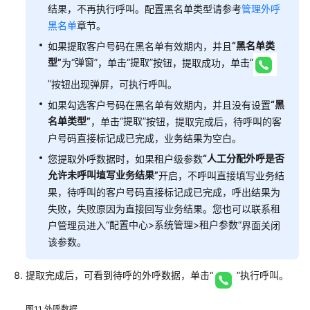
结果，不再执行呼叫。配置黑名单类型请参考
管理外呼
黑名单
章节。
“黑名单类
如果提取客户号码在黑名单有效期内，并且
型”
“弹窗”
“提取”
“
为
，单击
按钮，提取成功，单击
”
按钮出现弹屏，可执行呼叫。
“黑
如果勾选客户号码在黑名单有效期内，并且没有设置
名单类型”
“提取”
，单击
按钮，提取完成后，待呼叫的客
户号码直接标记成已完成，业务结果为空白。
“人工分配外呼是否
您提取外呼数据时，如果租户级参数
允许未呼叫埴写业务结果”
开启，不呼叫直接填写业务结
果，待呼叫的客户号码直接标记成已完成，呼出结果为
失败，失败原因为直接回写业务结果。您也可以联系租
“
配置中心>系统管理>租户参数
”
户管理员进入
界面关闭
该参数。
提取完成后，可看到待呼的外呼数据，单击
“
”
执行呼叫。
图11
外呼数据