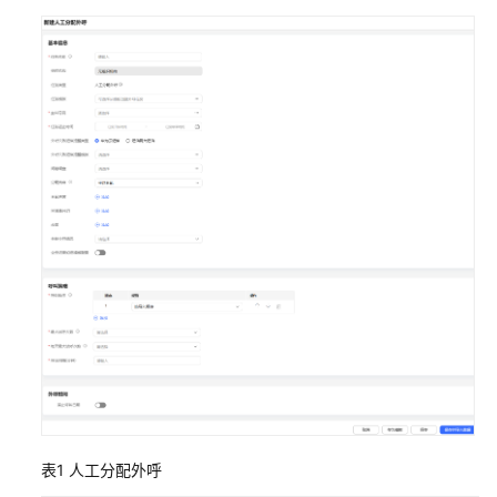
识
您
的
租
间
配
置
员
工
中
心
启
用
人
工
服
务
表1
人工分配外呼