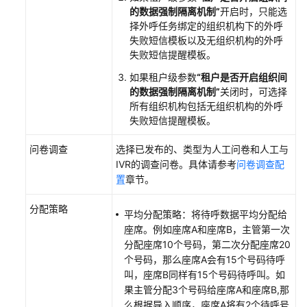
单
的数据强制隔离机制”
开启时，只能选
配
择外呼任务绑定的组织机构下的外呼
置
失败短信模板以及无组织机构的外呼
失败短信提醒模板。
质
如果租户级参数
“租户是否开启组织间
检
的数据强制隔离机制”
关闭时，可选择
管
所有组织机构包括无组织机构的外呼
理
失败短信提醒模板。
管
问卷调查
选择已发布的、类型为人工问卷和人工与
理
IVR的调查问卷。具体请参考
问卷调查配
通
置
章节。
知
中
分配策略
平均分配策略：将待呼数据平均分配给
心
座席。例如座席A和座席B，主管第一次
分配座席10个号码，第二次分配座席20
管
个号码，那么座席A会有15个号码待呼
理
叫，座席B同样有15个号码待呼叫。如
客
果主管分配3个号码给座席A和座席B,那
户
么根据导入顺序，座席A将有2个待呼号