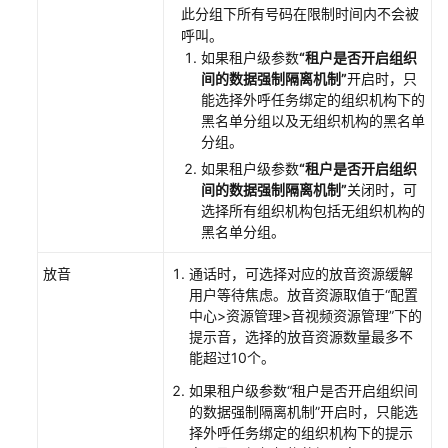
呼
此分组下所有号码在限制时间内不会被
任
呼叫。
务
如果租户级参数
“租户是否开启组织
前
间的数据强制隔离机制”
开启时，只
准
能选择外呼任务绑定的组织机构下的
备
黑名单分组以及无组织机构的黑名单
分组。
管
如果租户级参数
“租户是否开启组织
理
间的数据强制隔离机制”
关闭时，可
外
选择所有组织机构包括无组织机构的
呼
黑名单分组。
任
放音
通话时，可选择对应的放音资源缓解
务
用户等待焦虑。放音资源取值于
“
配置
中心>资源管理>音视频资源管理
”
下的
新
提示音，选择的放音资源数量最多不
建
能超过10个。
普
通
如果租户级参数“租户是否开启组织间
IVR
的数据强制隔离机制”开启时，只能选
外
择外呼任务绑定的组织机构下的提示