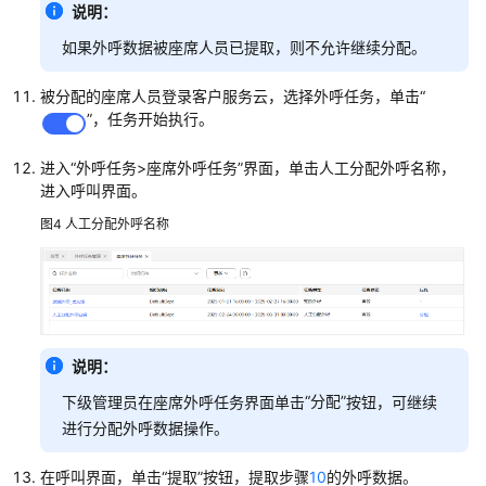
故
说明：
障
如果外呼数据被座席人员已提取，则不允许继续分配。
放
通
被分配的座席人员登录客户服务云，选择外呼任务，单击
“
管
”
，任务开始执行。
理
进入
“外呼任务>座席外呼任务”
界面，单击人工分配外呼名称，
护
进入呼叫界面。
航
图4
人工分配外呼名称
浏
览
社
交
媒
说明：
体
运
“分配”
下级管理员在座席外呼任务界面单击
按钮，可继续
营
进行分配外呼数据操作。
配
在呼叫界面，单击
“提取”
按钮，提取步骤
10
的外呼数据。