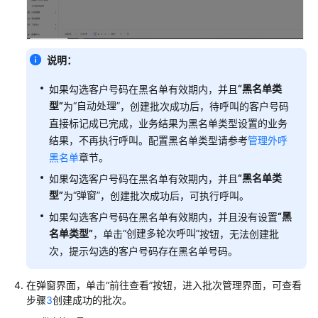
议
（SLA）
说明：
白
皮
“黑名单类
如果勾选客户号码在黑名单有效期内，并且
书
型”
“自动处理”
为
，创建批次成功后，待呼叫的客户号码
资
直接标记成已完成，业务结果为黑名单类型设置的业务
源
结果，不再执行呼叫。配置黑名单类型请参考
管理外呼
支
黑名单
章节。
持
“黑名单类
如果勾选客户号码在黑名单有效期内，并且
区
型”
“弹窗”
为
，创建批次成功后，可执行呼叫。
域
“黑
如果勾选客户号码在黑名单有效期内，并且没有设置
名单类型”
“创建多轮次呼叫”
，单击
按钮，无法创建批
系
次，提示勾选的客户号码存在黑名单号码。
统
权
限
在弹窗界面，单击
“前往查看”
按钮，进入批次管理界面，可查看
步骤
3
创建成功的批次。