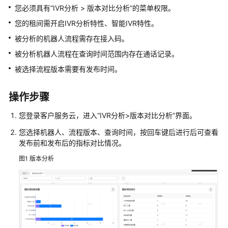
指
您必须具有“IVR分析 > 版本对比分析”的菜单权限。
南
您的租间需开启IVR分析特性、智能IVR特性。
云
被分析的机器人流程需存在接入码。
控
被分析机器人流程在查询时间范围内存在通话记录。
制
被选择流程版本需要有发布时间。
台
操
作
操作步骤
指
南
您登录客户服务云，进入
“
IVR分析>版本对比分析
”
界面。
您选择机器人、流程版本、查询时间，按回车键后进行后可查看
租
发布前和发布后的指标对比情况。
户
图1
版本分析
管
理
员
指
南
认