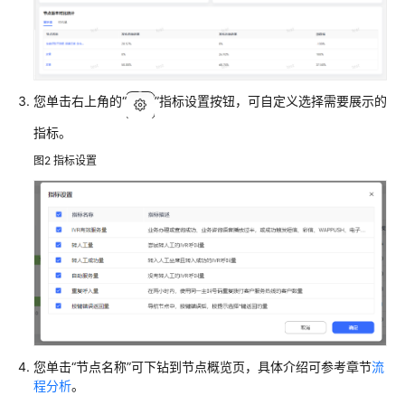
识
您
的
租
间
您单击右上角的
“
”
指标设置按钮，可自定义选择需要展示的
指标。
配
置
图2
指标设置
员
工
中
心
启
用
人
工
服
您单击
“节点名称”
可下钻到节点概览页，具体介绍可参考章节
流
务
程分析
。