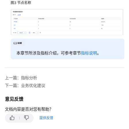
图3
节点名称
配
置
移
动
客
服
配
本章节所涉及指标介绍，可参考章节
指标说明
。
置
多
媒
体
上一篇：指标分析
渠
下一篇：业务优化建议
道
意见反馈
机
器
文档内容是否对您有帮助？
人
提供反馈
管
理