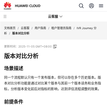
云客服
文档首页
/
云客服
/
用户指南
/
租户管理员指南
/
IVR Journey 分
析
/
版本对比分析
产
更新时间：
2025-11-05 GMT+08:00
品
介
版本对比分析
绍
场景描述
快
速
同一个流程默认只有一个发布版本，但可以存在多个历史版本。版
入
本对比分析功能是通过对比某个版本与其前一个版本话务和业务指
门
标，分析版本变化前后对指标的影响，达到评估流程调整的效果。
用
前提条件
户