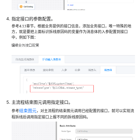
配
置
指定接口的参数配置。
移
参考4.1.1章节，根据业务提供的接口信息，添加业务接口，唯一特殊的地
动
方，就是要把上面标识拆线原因码的变量作为消息体的入参配置到接口
客
中，例如下图：
服
配
置
多
媒
体
渠
道
主流程结束图元调用指定接口。
结束图元
机
参考
，对主流程的结束图元调用已经配置的接口，就可以实现流
程拆线后调用指定接口上报不同的拆线原因码。
器
人
管
理