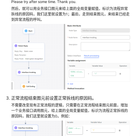
Please try after some time. Thank you.
识
然后，就可以用业务接口图元来给上面的全局变量赋值，标识为流程异常
您
拆线的原因码，我们这里就设置为1；最后，走到结束图元，来结束已经走
到异常流程的呼叫。
的
租
间
配
置
员
工
中
心
启
正常流程结束图元前设置正常拆线的原因码。
用
不需要改变现有正常流程的逻辑，只需要在正常流程结束图元前面，增加
人
一个业务接口调用图元，给上面的全局变量赋值，标识为流程正常拆线的
工
原因码，我们这里就设置为0。例如：
服
务