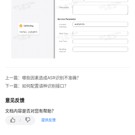
配
置
指
南
快
速
入
门
配
上一篇：哪些因素造成ASR识别不准确？
置
智
下一篇：如何配置语种识别接口？
能
机
意见反馈
器
文档内容是否对您有帮助？
人
提供反馈
概
述