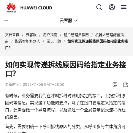
云客服
文档首页
/
云客服
/
用户指南
/
租户管理员指南
/
机器人管理配置指
南
/
配置智能机器人
/
常见问题
/
如何实现传递拆线原因码给指定业务接
口？
产
品
如何实现传递拆线原因码给指定业务接
介
口？
绍
更新时间：
2025-11-05 GMT+08:00
快
速
有时候，业务需要我们在呼叫拆线时调用指定的接口，上报拆线原
入
因码等信息。实现这个功能的要点，除了在接口管理定义指定的接
门
口，还需要做一个异常流程，以及通过一个全局变量记录流程拆线
的原因。
用
首先，需要明确一下呼叫拆线原因的分类。从呼叫参与主体角度可
户