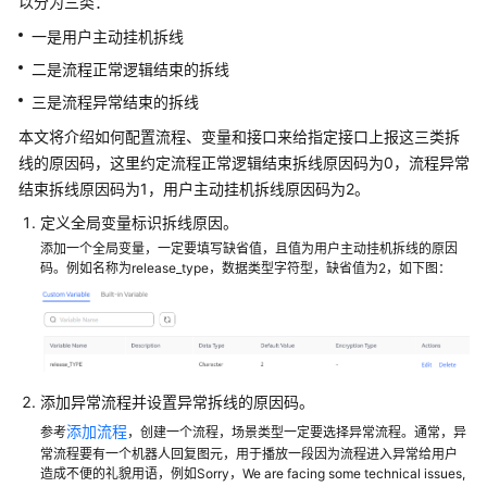
指
以分为三类：
南
一是用户主动挂机拆线
二是流程正常逻辑结束的拆线
云
控
三是流程异常结束的拆线
制
本文将介绍如何配置流程、变量和接口来给指定接口上报这三类拆
台
线的原因码，这里约定流程正常逻辑结束拆线原因码为0，流程异常
操
结束拆线原因码为1，用户主动挂机拆线原因码为2。
作
指
定义全局变量标识拆线原因。
南
添加一个全局变量，一定要填写缺省值，且值为用户主动挂机拆线的原因
码。例如名称为release_type，数据类型字符型，缺省值为2，如下图：
租
户
管
理
员
添加异常流程并设置异常拆线的原因码。
指
添加流程
参考
，创建一个流程，场景类型一定要选择异常流程。通常，异
南
常流程要有一个机器人回复图元，用于播放一段因为流程进入异常给用户
造成不便的礼貌用语，例如Sorry，We are facing some technical issues,
认