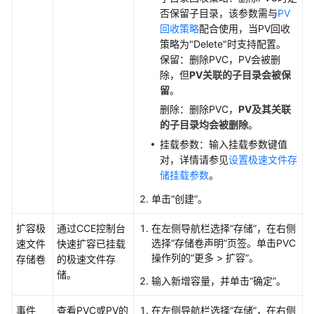
否保留子目录，该参数需与
PV
回收策略
配合使用，当PV回收
策略为"Delete"时支持配置。
保留：删除PVC，PV会被删
除，但
PV关联的子目录会被保
留
。
删除：删除PVC，
PV及其关联
的子目录均会被删除
。
挂载参数：输入挂载参数键值
对，详情请参见
设置极速文件存
储挂载参数
。
单击
“创建”
。
扩容极
通过CCE控制台
在左侧导航栏选择“
存储
”，在右侧
选择
“存储卷声明”
页签。单击PVC
速文件
快速扩容已挂载
操作列的“更多 > 扩容”。
存储卷
的极速文件存
储。
输入新增容量，并单击“确定”。
事件
查看PVC或PV的
在左侧导航栏选择“
存储
”，在右侧