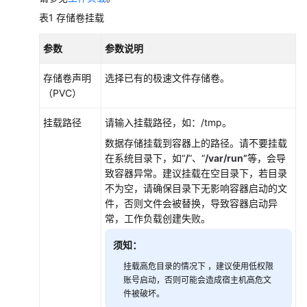
通
表1
存储卷挂载
过
静
参数
参数说明
态
存
存储卷声明
选择已有的极速文件存储卷。
储
（PVC）
卷
使
挂载路径
请输入挂载路径，如：/tmp。
用
已
数据存储挂载到容器上的路径。请不要挂载
有
在系统目录下，如“
/
”、“
/var/run”
等，会导
极
致容器异常。建议挂载在空目录下，若目录
速
不为空，请确保目录下无影响容器启动的文
文
件，否则文件会被替换，导致容器启动异
件
常，工作负载创建失败。
存
须知：
储
挂载高危目录的情况下 ，建议使用低权限
设
账号启动，否则可能会造成宿主机高危文
置
件被破坏。