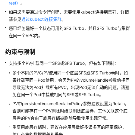
产
rest）
。
品
如果您需要通过命令行创建，需要使用kubectl连接到集群，详情
介
请参见
通过kubectl连接集群
。
绍
您已经创建好一个状态可用的SFS Turbo，并且SFS Turbo与集群
在同一个VPC内。
计
费
说
约束与限制
明
支持多个PV挂载同一个SFS或SFS Turbo，但有如下限制：
Kubernetes
多个不同的PVC/PV使用同一个底层SFS或SFS Turbo卷时，如
基
果挂载至同一Pod使用，会因为PV的volumeHandle参数值相同
础
导致无法为Pod挂载所有PVC，出现Pod无法启动的问题，请避
知
免在同一个Pod中挂载相同的SFS或SFS Turbo。
识
PV中persistentVolumeReclaimPolicy参数建议设置为Retain，
快
否则可能存在一个PV删除时级联删除底层卷，其他关联这个底
速
层卷的PV会由于底层存储被删除导致使用出现异常。
入
重复用底层存储时，建议在应用层做好多读多写的隔离保护，
门
防止产生的数据覆盖和丢失。