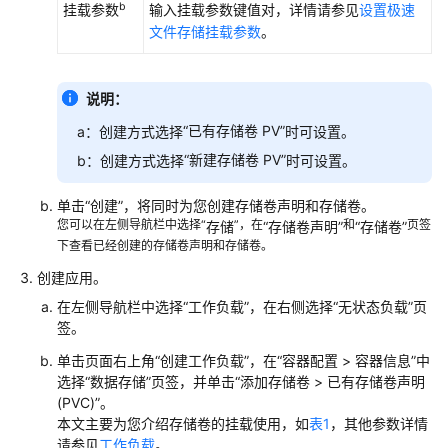
b
挂载参数
（SFS）
输入挂载参数键值对，详情请参见
设置极速
文件存储挂载参数
。
极
速
说明：
文
件
“已有存储卷 PV”
a：创建方式选择
时可设置。
存
“新建存储卷 PV”
b：创建方式选择
时可设置。
储
（SFS
单击
“创建”
，将同时为您创建存储卷声明和存储卷。
Turbo）
您可以在左侧导航栏中选择“
”，在
和
页签
存储
“存储卷声明”
“存储卷”
下查看已经创建的存储卷声明和存储卷。
极
创建应用。
速
文
在左侧导航栏中选择
“工作负载”
，在右侧选择
“无状态负载”
页
件
签。
存
单击页面右上角
“创建工作负载”
，在“容器配置 > 容器信息”中
储
选择
“数据存储”
页签，并单击“添加存储卷 > 已有存储卷声明
概
(PVC)”。
述
本文主要为您介绍存储卷的挂载使用，如
表1
，其他参数详情
请参见
工作负载
。