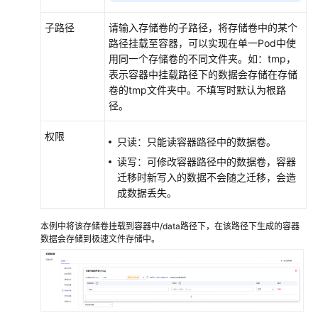
极
速
子路径
请输入存储卷的子路径，将存储卷中的某个
文
路径挂载至容器，可以实现在单一Pod中使
件
用同一个存储卷的不同文件夹。如：tmp，
存
表示容器中挂载路径下的数据会存储在存储
储
卷的tmp文件夹中。不填写时默认为根路
挂
径。
载
参
权限
数
只读：只能读容器路径中的数据卷。
读写：可修改容器路径中的数据卷，容器
通
迁移时新写入的数据不会随之迁移，会造
过
成数据丢失。
动
态
本例中将该存储卷挂载到容器中/data路径下，在该路径下生成的容器
存
数据会存储到极速文件存储中。
储
卷
创
建
SFS