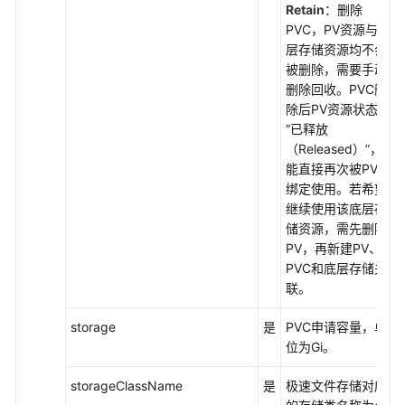
管
Retain
：删除
理-
PVC，PV资源与底
Flexvolume（已
层存储资源均不会
弃
被删除，需要手动
用）
删除回收。PVC删
除后PV资源状态为
最
“已释放
佳
（Released）”，不
实
能直接再次被PVC
践
绑定使用。若希望
继续使用该底层存
储资源，需先删除
API
PV，再新建PV、
参
PVC和底层存储关
考
联。
SDK
storage
是
PVC申请容量，单
参
位为Gi。
考
storageClassName
是
极速文件存储对应
Skill