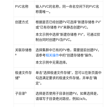
点
PVC名称
输入PVC的名称，同一命名空间下的PVC名
池
称需唯一。
工
创建方式
根据是否已经创建PV可选择
“新建存储卷 PV”
作
或
“已有存储卷 PV”
来静态创建PVC。
负
载
本文示例中选择
“新建存储卷 PV”
，可通过控
制台同时创建PV及PVC。
调
关联存储卷
选择集群中已有的PV卷，需要提前创建PV，
度
a
请参考
相关操作
中的“创建存储卷”操作。
网
本文示例中无需选择。
络
极速文件存
单击“选择极速文件存储”，您可以在新页面中
b
存
储
勾选满足要求的极速文件存储，并单击
“确
储
定”
。
b
子目录
选择是否使用子目录创建PV。如果选择是，
存
请填写子目录绝对路径，例如/a/b。
储
概