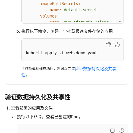
imagePullSecrets:
-
name:
default-secret
volumes:
-
name:
pvc-sfsturbo-volume
#卷名
persistentVolumeClaim:
执行以下命令，创建一个挂载极速文件存储的应用。
claimName:
pvc-sfsturbo
#已创建
kubectl apply -f web-demo.yaml
验证数据持久化及共享
工作负载创建成功后，您可以尝试
性
。
验证数据持久化及共享性
查看部署的应用及文件。
执行以下命令，查看已创建的Pod。