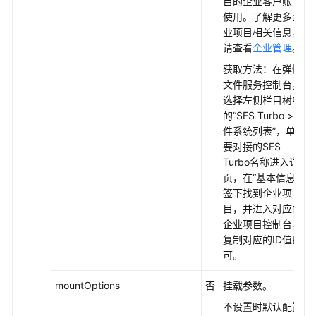
目的企业客户账号
成
使用。了解更多企
本
业项目相关信息，
治
请查看
企业管理
。
理
获取方法：在弹性
文件服务控制台，
云
选择左侧栏目树中
原
的
“SFS Turbo > 文
生
件系统列表”
，单击
AI
要对接的SFS
Turbo名称进入详情
命
页，在“基本信息”页
名
签下找到企业项
空
目，并进入对应的
间
企业项目控制台，
复制对应的ID值即
配
可。
置
项
mountOptions
否
挂载参数。
与
密
不设置时默认配置