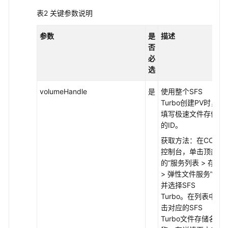
临
表2
关键参数说明
时
存
参数
是
描述
储
否
卷
必
（EmptyDir）
选
主
volumeHandle
是
使用整个SFS
机
Turbo创建PV时，
路
填写极速文件存储
径
的ID。
（HostPath）
获取方法：在CCE
控制台，单击顶部
自
的
“服务列表 > 存储
定
> 弹性文件服务”
，
义
并选择SFS
存
Turbo。在列表中单
储
击对应的SFS
类
Turbo文件存储名
（StorageClass）