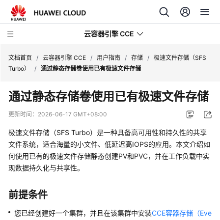
云容器引擎 CCE
文档首页
/
云容器引擎 CCE
/
用户指南
/
存储
/
极速文件存储（SFS
Turbo）
/
通过静态存储卷使用已有极速文件存储
通过静态存储卷使用已有极速文件存储
最
更新时间：
2026-06-17 GMT+08:00
新
极速文件存储（SFS Turbo）是一种具备高可用性和持久性的共享
动
文件系统，适合海量的小文件、低延迟高IOPS的应用。本文介绍如
态
何使用已有的极速文件存储静态创建PV和PVC，并在工作负载中实
现数据持久化与共享性。
服
务
公
前提条件
告
您已经创建好一个集群，并且在该集群中安装
CCE容器存储（Eve