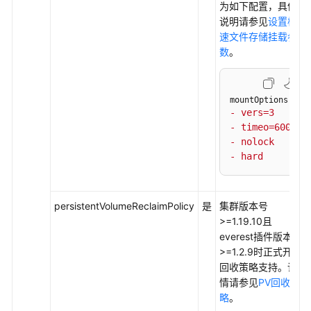
钥
为如下配置，具体
说明请参见
设置极
插
速文件存储挂载参
件
数
。
模
板
- vers=3
（Helm
- timeo=600
Chart）
- nolock
- hard
权
限
persistentVolumeReclaimPolicy
是
集群版本号
配
>=1.19.10且
置
everest插件版本
中
>=1.2.9时正式开放
心
回收策略支持。详
情请参见
PV回收策
存
略
。
储