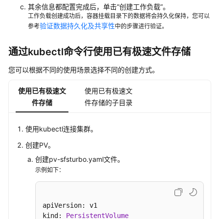
其余信息都配置完成后，单击
“创建工作负载”
。
Turbo
工作负载创建成功后，容器挂载目录下的数据将会持久化保持，您可以
子
验证数据持久化及共享性
参考
中的步骤进行验证。
目
录
通过kubectl命令行使用已有极速文件存储
（推
荐）
您可以根据不同的使用场景选择不同的创建方式。
通
使用已有极速文
使用已有极速文
过
件存储
件存储的子目录
StorageClass
动
态
使用kubectl连接集群。
创
创建PV。
建
创建pv-sfsturbo.yaml文件。
SFS
示例如下：
Turbo
子
目
录
apiVersion: v1

kind: 
PersistentVolume