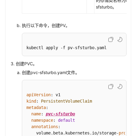
的存储类名称为csi-
参
sfsturbo。
考
常
执行以下命令，创建PV。
见
问
题
kubectl apply -f pv-sfsturbo.yaml
视
频
创建PVC。
帮
创建pvc-sfsturbo.yaml文件。
助
更
apiVersion
多
kind
: 
PersistentVolumeClaim
文
metadata
:

档
name
: 
pvc-sfsturbo
namespace
: 
default
annotations
:

通
    volume.
beta
.
kubernetes
.
io
/storage-
provisi