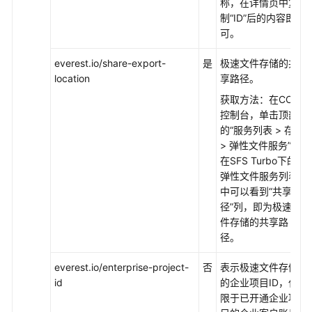
称，在详情页中复
制
“ID”
后的内容即
弹
可。
性
伸
everest.io/share-export-
是
极速文件存储的共
缩
location
享路径。
获取方法：在CCE
备
控制台，单击顶部
份
的
“服务列表 > 存储
中
> 弹性文件服务”
，
心
在SFS Turbo下的
弹性文件服务列表
云
中可以看到
“共享路
原
径”
列，即为极速文
生
件存储的共享路
观
径。
测
everest.io/enterprise-project-
否
表示极速文件存储
云
id
的企业项目ID，仅
原
限于已开通企业项
生