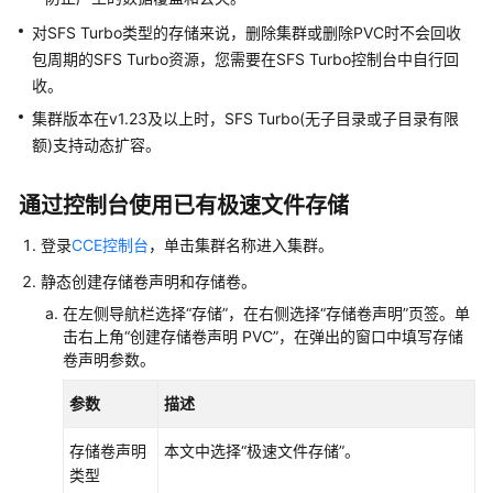
对SFS Turbo类型的存储来说，删除集群或删除PVC时不会回收
用
户
包周期的SFS Turbo资源，您需要在SFS Turbo控制台中自行回
指
收。
南
集群版本在v1.23及以上时，SFS Turbo(无子目录或子目录有限
额)支持动态扩容。
高
危
通过控制台使用已有极速文件存储
操
作
登录
CCE控制台
，单击集群名称进入集群。
一
览
静态创建存储卷声明和存储卷。
在左侧导航栏选择“
存储
”，在右侧选择
“存储卷声明”
页签。单
集
击右上角
“创建存储卷声明 PVC”
，在弹出的窗口中填写存储
群
卷声明参数。
参数
描述
节
点
存储卷声明
本文中选择“极速文件存储”。
类型
节