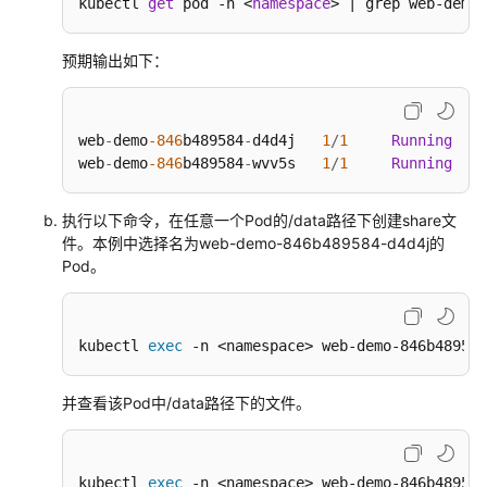
kubectl 
get
 pod -n <
namespace
> | grep web-demo
预期输出如下：
web
-
demo
-846
b489584
-
d4d4j   
1
/
1
Running
0
web
-
demo
-846
b489584
-
wvv5s   
1
/
1
Running
0
执行以下命令，在任意一个Pod的/data路径下创建share文
件。本例中选择名为web-demo-846b489584-d4d4j的
Pod。
kubectl 
exec
 -n <namespace> web-demo-846b489584
并查看该Pod中/data路径下的文件。
kubectl 
exec
 -n <namespace> web-demo-846b489584