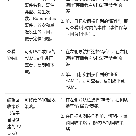
选择
“存储卷声明”
或
“存储卷”
页
事件名称、事件
签。
类型、发生次
数、Kubernetes
单击目标实例操作列的“事件”，即
事件、首次和最
可查看1小时内的事件（事件保存
近发生的时间，
时间为1小时）。
便于定位问题。
查看
可对PVC或PV的
在左侧导航栏选择“
存储
”，在右侧
选择
“存储卷声明”
或
“存储卷”
页
YAML
YAML文件进行
签。
查看、复制和下
载。
单击目标实例操作列的“查看
YAML”，即可查看、复制或下载
YAML。
编辑回
可修改PV的回收
在左侧导航栏选择“
存储
”，右侧切
换至
“存储卷”
页签。
收策略
策略。
（仅子
在目标实例操作列单击“更多 > 编
目录创
辑回收策略”，修改PV的回收策
建的PV
略。
支持）