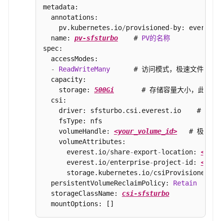
对
metadata:

  annotations:

象
    pv.kubernetes.io
/
provisioned
-
by: everest
-
存
  name: 
pv-sfsturbo
    # 
PV的名称
储
spec:

（OBS）
  accessModes:

-
ReadWriteMany
      # 访问模式，极速文件存储
专
  capacity:

属
    storage: 
500Gi
       # 存储容量大小，此
存
  csi:

储
    driver: sfsturbo.csi.everest.io    #
（DSS）
    fsType: nfs

    volumeHandle: 
<your_volume_id>
   # 极速
本
    volumeAttributes:

地
      everest.io
/
share
-
export
-
location: 
<your
持
      everest.io
/
enterprise
-
project
-
id: 
<your
久
      storage.kubernetes.io
/
csiProvisionerIde
卷
  persistentVolumeReclaimPolicy: 
Retain
    #
（Local
  storageClassName: 
csi-sfsturbo
          # 
S
  mountOptions: []                        
PV）