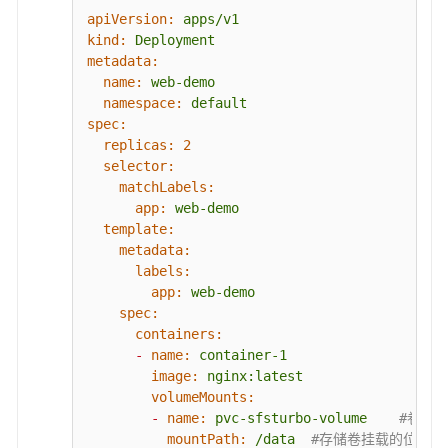
apiVersion:
apps/v1
kind:
Deployment
metadata:
name:
web-demo
namespace:
default
spec:
replicas:
2
selector:
matchLabels:
app:
web-demo
template:
metadata:
labels:
app:
web-demo
spec:
containers:
-
name:
container-1
image:
nginx:latest
volumeMounts:
-
name:
pvc-sfsturbo-volume
#卷名称
mountPath:
/data
#存储卷挂载的位置