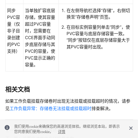
同步
当单独扩容底层
在左侧导航栏选择“
存储
”，右侧切
换至
“存储卷声明”
页签。
PVC容
存储，使其容量
量（仅
超过PVC容量
在目标实例容量列单击“同步”，使
非子目
时，您需要在
PVC容量与底层存储容量一致。
录创建
CCE界面手动同
“同步”按钮仅在底层存储容量大于
的PVC
步底层存储与其
其PVC容量时出现。
支持）
PVC的容量，使
PVC显示正确的
容量。
相关文档
如果工作负载挂载存储卷时出现无法挂载或挂载超时的情况，请参
见
工作负载异常：存储卷无法挂载或挂载超时
排查解决。
我们使用cookie来确保您的高速浏览体验。继续浏览本站，即表示
上一篇：极速文件存储概述
您同意我们使用cookie。
详情