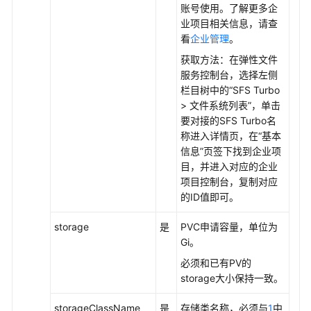
账号使用。了解更多企
资
业项目相关信息，请查
源
看
企业管理
。
获取方法：在弹性文件
支
服务控制台，选择左侧
持
栏目树中的
“SFS Turbo
区
> 文件系统列表”
，单击
域
要对接的SFS Turbo名
称进入详情页，在“基本
系
信息”页签下找到企业项
统
目，并进入对应的企业
权
项目控制台，复制对应
限
的ID值即可。
storage
是
PVC申请容量，单位为
Gi。
必须和已有PV的
storage大小保持一致。
storageClassName
是
存储类名称，必须与
1
中