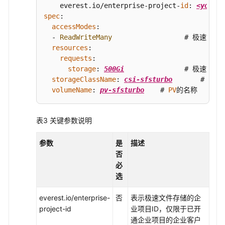
用
    everest.
io
/enterprise-project-
id
: 
<your_e
参
spec
:

考
accessModes
:

  - 
ReadWriteMany
                  # 极速
责
resources
:

任
requests
:

共
storage
: 
500Gi
               # 极速文件
担
storageClassName
: 
csi-sfsturbo
       # 
SFS
volumeName
: 
pv-sfsturbo
    # 
PV
的名称
云
服
表3
关键参数说明
务
等
参数
是
描述
级
否
协
必
议
选
（SLA）
everest.io/enterprise-
否
表示极速文件存储的企
白
project-id
业项目ID，仅限于已开
皮
通企业项目的企业客户
书