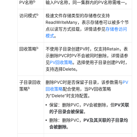
b
PV名称
输入PV名称，同一集群内的PV名称需唯一。
述
b
访问模式
极速文件存储类型的存储卷仅支持
存
ReadWriteMany，表示存储卷可以被多个节
储
点以读写方式挂载，详情请参见
存储卷访问
基
模式
。
础
知
b
回收策略
不使用子目录创建PV时，仅支持Retain，表
识
示删除PVC时PV不会被同时删除，详情请参
见
PV回收策略
。选择使用子目录创建PV时，
云
支持选择Delete。
硬
盘
子目录回收
删除PVC时是否保留子目录，该参数需与
PV
存
b
策略
回收策略
配合使用，当PV回收策略
储
为"Delete"时支持配置。
（EVS）
保留：删除PVC，PV会被删除，但
PV关联
的子目录会被保留
。
文
件
删除：删除PVC，
PV及其关联的子目录均
存
会被删除
。
储