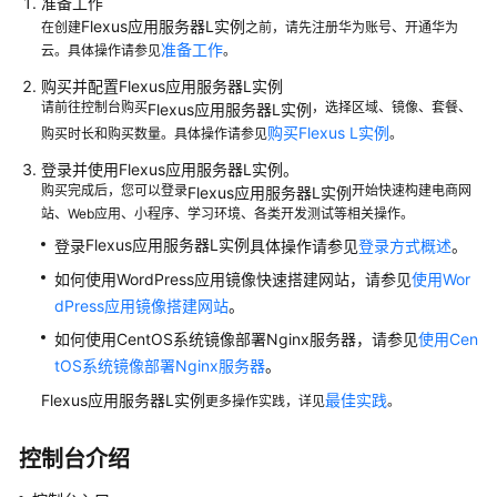
准备工作
站
Flexus应用服务器L实例
在创建
之前，请先注册华为账号、开通华为
准备工作
云。具体操作请参见
。
使
用
购买并配置
Flexus应用服务器L实例
CentOS
请前往控制台购买
，选择区域、镜像、套餐、
Flexus应用服务器L实例
系
购买Flexus L实例
购买时长和购买数量。具体操作请参见
。
统
登录并使用
Flexus应用服务器L实例
。
镜
购买完成后，您可以登录
开始快速构建电商网
Flexus应用服务器L实例
像
站、Web应用、小程序、学习环境、各类开发测试等相关操作。
部
Flexus应用服务器L实例
登录
具体操作请参见
登录方式概述
。
署
Nginx
如何使用WordPress应用镜像快速搭建网站，请参见
使用Wor
服
dPress应用镜像搭建网站
。
务
如何使用CentOS系统镜像部署Nginx服务器，请参见
使用Cen
器
tOS系统镜像部署Nginx服务器
。
用
Flexus应用服务器L实例
最佳实践
更多操作实践，详见
。
户
指
控制台介绍
南