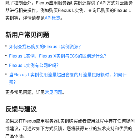
除了控制台外，
Flexus应用服务器L实例
还提供了API方式对云服务
皮
器进行相关操作，例如购买Flexus L实例、查询已购买的Flexus L
书
实例等，详情请参见
API概览
。
资
源
新用户常见问题
支
如何查找已购买的Flexus L实例资源？
持
区
Flexus L实例、Flexus X实例与ECS的区别是什么？
域
Flexus L实例有公网IP吗？
当Flexus L实例使用流量超出套餐的月流量包限额时，如何计
系
费？
统
权
更多常见问题，详见
常见问题
。
限
反馈与建议
如果您在
Flexus应用服务器L实例
购买或者使用过程中存在任何疑问
或建议，可通过如下方式反馈，您将获得专业的技术支持和优质的
产品体验。