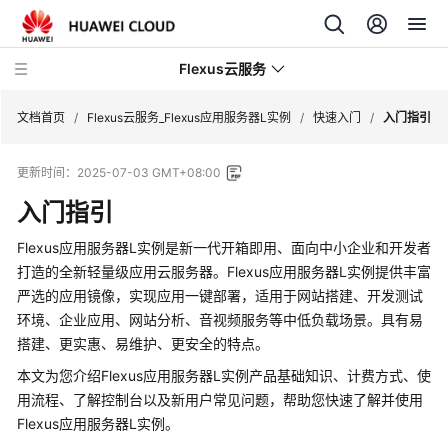
Flexus云服务
文档首页
/
Flexus云服务_Flexus应用服务器L实例
/
快速入门
/
入门指引
更新时间：
2025-07-03 GMT+08:00
入门指引
最
Flexus应用服务器L实例
是新一代开箱即用、面向中小企业和开发者
新
打造的全新轻量级应用云服务器。
Flexus应用服务器L实例
提供丰富
动
严选的应用镜像，实现应用一键部署，适用于网站搭建、开发测试
态
环境、企业应用、网站分析、音视频服务等中低负载场景。具有易
搭建、更实惠、易维护、更安全的特点。
产
品
本文为您介绍
Flexus应用服务器L实例
产品基础知识、计费方式、使
介
用流程、了解控制台以及新用户常见问题，帮助您快速了解并使用
绍
Flexus应用服务器L实例
。