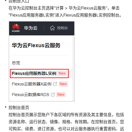
控制台入口
最
在华为云控制台主页选择“计算 > 华为云Flexus云服务”，单击
佳
“
Flexus应用服务器L实例
”进入
Flexus应用服务器L实例
控制台。
实
践
API
参
考
常
见
问
题
视
频
控制台首页
帮
控制台首页展示您账户下各区域的所有资源及其主要信息，包括
助
资源名称、运行状态、镜像、规格、有效期。在控制台首页，您
可购买、续费、退订资源，也可以对云服务器执行重置密码、远