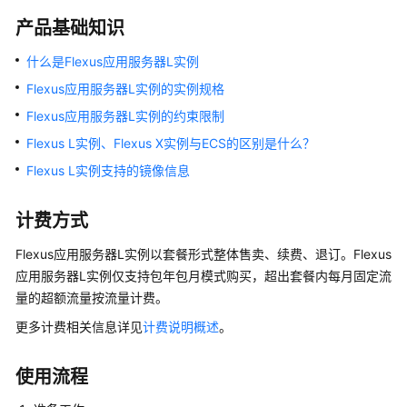
快
产品基础知识
速
入
什么是Flexus应用服务器L实例
门
Flexus应用服务器L实例的实例规格
入
Flexus应用服务器L实例的约束限制
门
Flexus L实例、Flexus X实例与ECS的区别是什么？
指
Flexus L实例支持的镜像信息
引
使
计费方式
用
WordPress
Flexus应用服务器L实例
以套餐形式整体售卖、续费、退订。
Flexus
应
应用服务器L实例
仅支持包年包月模式购买，超出套餐内每月固定流
用
量的超额流量按流量计费。
镜
更多计费相关信息详见
计费说明概述
。
像
搭
建
使用流程
网