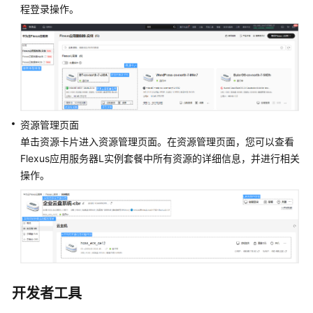
程登录操作。
通
用
参
考
责
任
共
资源管理页面
担
单击资源卡片进入资源管理页面。在资源管理页面，您可以查看
Flexus应用服务器L实例
套餐中所有资源的详细信息，并进行相关
云
操作。
服
务
等
级
协
议
（SLA）
开发者工具
白