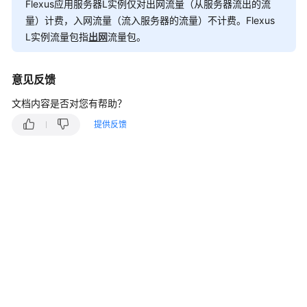
Flexus应用服务器L实例
仅对出网流量（从服务器流出的流
快
量）计费，入网流量（流入服务器的流量）不计费。Flexus
速
入
L实例流量包指
出网
流量包。
门
意见反馈
用
户
文档内容是否对您有帮助？
指
提供反馈
南
最
佳
实
践
API
参
考
常