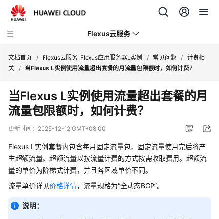
Flexus云服务
文档首页
/
Flexus云服务_Flexus应用服务器L实例
/
常见问题
/
计费相
关
/
当Flexus L实例使用流量超出套餐的月流量包限额时，如何计费？
当Flexus L实例使用流量超出套餐的月
流量包限额时，如何计费？
最
新
更新时间：
2025-12-12 GMT+08:00
动
态
Flexus L实例套餐内包含每月固定流量包，固定流量使用完后将产
生超额流量。超额流量以按流量计费的方式按需收取费用。
超额流
产
量的单价为阶梯式计费，并且各区域单价不同。
品
流量单价详见
价格详情
，流量规格为“全动态BGP”。
介
绍
说明：