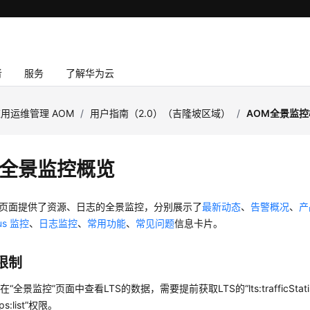
者
服务
了解华为云
用运维管理 AOM
/
用户指南（2.0）（吉隆坡区域）
/
AOM全景监控
M全景监控概览
”页面提供了资源、日志的全景监控，分别展示了
最新动态
、
告警概况
、
产
us 监控
、
日志监控
、
常用功能
、
常见问题
信息卡片。
限制
“全景监控”页面中查看LTS的数据，需要提前获取LTS的“lts:trafficStatist
ups:list”权限。