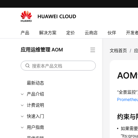
产品
解决方案
定价
云商店
伙伴
开发
应用运维管理 AOM
文档首页
/
应
AO
最新动态
“全景监控
产品介绍
Promethe
计费说明
快速入门
约束与
用户指南
如果需要在
“lts:gro