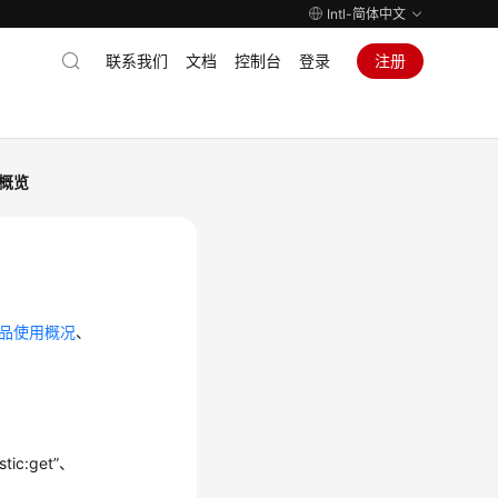
Intl-简体中文
联系我们
文档
控制台
登录
注册
概览
品使用概况
、
ic:get”、