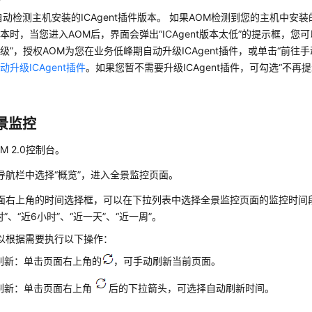
自动检测主机安装的ICAgent插件版本。 如果AOM检测到您的主机中安装的
本时，当您进入AOM后，界面会弹出“ICAgent版本太低”的提示框，您
级”，授权AOM为您在业务低峰期自动升级ICAgent插件，或单击“前往手动升
动升级ICAgent插件
。如果您暂不需要升级ICAgent插件，可勾选“不再
。
景监控
M 2.0控制台。
导航栏中选择“概览”，进入全景监控页面。
面右上角的
时间选择框
，可以在下拉列表中选择全景监控页面的监控时间段
时”、“近6小时”、“近一天”、“近一周”。
以根据需要执行以下操作：
刷新：单击页面右上角的
，可手动刷新当前页面。
刷新：单击页面右上角
后的下拉箭头，可选择自动刷新时间。