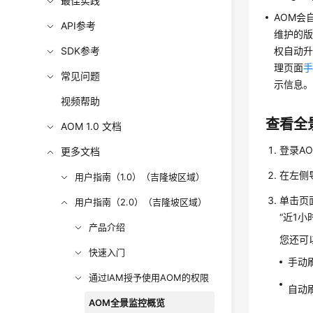
最佳实践
AOM会
API参考
维护的版
SDK参考
权自动升
理页面
手
常见问题
示信息
视频帮助
查看全
AOM 1.0 文档
登录AO
更多文档
在左侧
用户指南（1.0）（吉隆坡区域）
单击页
用户指南（2.0）（吉隆坡区域）
“近1小
产品介绍
您还可
快速入门
手动
通过IAM授予使用AOM的权限
自动
AOM全景监控概览