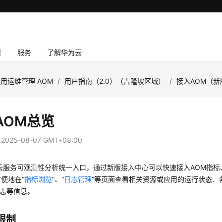
者
服务
了解华为云
用运维管理 AOM
/
用户指南（2.0）（吉隆坡区域）
/
接入AOM（新
AOM总览
：
2025-08-07 GMT+08:00
云服务可观测性分析统一入口，通过新版接入中心可以快速接入AOM指标
便地在“
指标浏览
”、“
日志管理
”等页面查看相关资源或应用的运行状态、
日志等信息。
限制