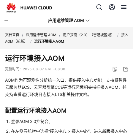
应用运维管理 AOM
文档首页
/
应用运维管理 AOM
/
用户指南（2.0）（吉隆坡区域）
/
接入
AOM（新版）
/
运行环境接入AOM
最
运行环境接入AOM
新
动
更新时间：
2025-08-07 GMT+08:00
态
AOM作为可观测性分析统一入口，提供接入中心功能，支持将弹性
产
云服务器ECS、云容器引擎CCE等运行环境相关指标接入AOM，并
品
支持查看运行环境日志接入LTS相关操作文档。
介
绍
配置运行环境接入AOM
计
登录AOM 2.0控制台。
费
在左侧导航栏中选择“接入中心 > 接入中心”，进入新版接入中心