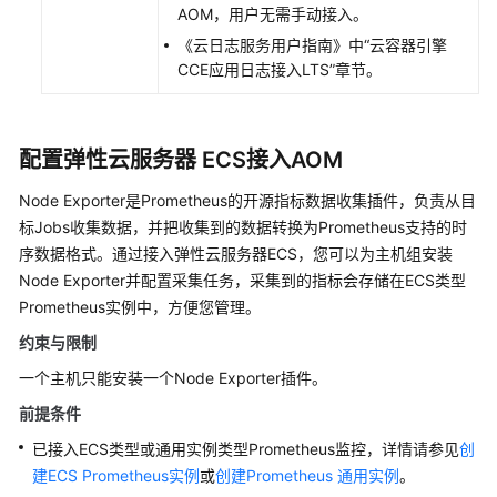
AOM，用户无需手动接入。
更
《云日志服务用户指南》中“云容器引擎
多
CCE应用日志接入LTS”章节。
文
档
用
配置弹性云服务器 ECS接入AOM
户
Node Exporter是Prometheus的开源指标数据收集插件，负责从目
指
南
标Jobs收集数据，并把收集到的数据转换为Prometheus支持的时
（1.0）
序数据格式。通过接入弹性云服务器ECS，您可以为主机组安装
（吉
Node Exporter并配置采集任务，采集到的指标会存储在ECS类型
隆
Prometheus实例中，方便您管理。
坡
约束与限制
区
域）
一个主机只能安装一个Node Exporter插件。
前提条件
用
户
已接入ECS类型或通用实例类型Prometheus监控，详情请参见
创
指
建ECS Prometheus实例
或
创建Prometheus 通用实例
。
南