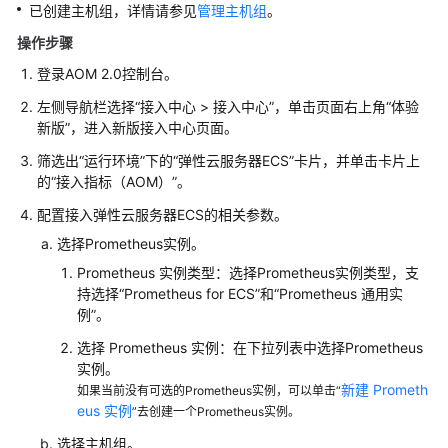
已创建主机组，详情请参见
管理主机组
。
（2.0）
操作步骤
（吉
隆
登录AOM 2.0控制台。
坡
左侧导航栏选择“接入中心 > 接入中心”，单击页面右上角“体验
区
新版”，进入新版接入中心页面。
域）
筛选出“运行环境”下的“弹性云服务器ECS”卡片，并单击卡片上
产
的“接入指标（AOM）”。
品
配置接入弹性云服务器ECS的相关参数。
介
选择Prometheus实例。
绍
Prometheus 实例类型：选择Prometheus实例类型，支
快
持选择“Prometheus for ECS”和“Prometheus 通用实
速
例”。
入
选择 Prometheus 实例：在下拉列表中选择Prometheus
门
实例。
新建 Prometh
如果当前没有可选的Prometheus实例，可以单击“
通
eus 实例
”去创建一个Prometheus实例。
过
选择主机组。
IAM