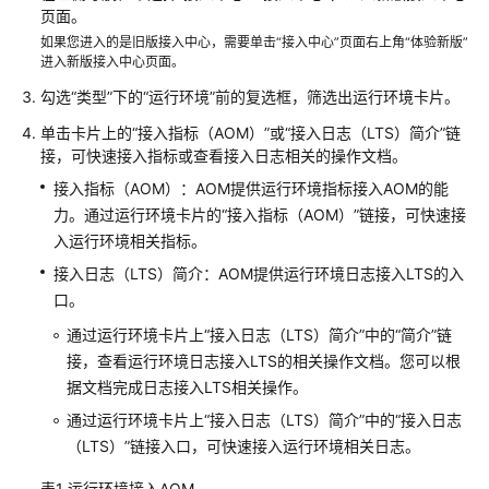
说
页面。
明
如果您进入的是旧版接入中心，需要单击“接入中心”页面右上角“体验新版”
进入新版接入中心页面。
快
勾选“类型”下的“运行环境”前的复选框，筛选出运行环境卡片。
速
入
单击卡片上的“接入指标（AOM）”或“接入日志（LTS）简介”链
门
接，可快速接入指标或查看接入日志相关的操作文档。
接入指标（AOM）：AOM提供运行环境指标接入AOM的能
用
力。通过运行环境卡片的“接入指标（AOM）”链接，可快速接
户
入运行环境相关指标。
指
南
接入日志（LTS）简介：AOM提供运行环境日志接入LTS的入
口。
最
通过运行环境卡片上“接入日志（LTS）简介”中的“简介”链
佳
接，查看运行环境日志接入LTS的相关操作文档。您可以根
实
据文档完成日志接入LTS相关操作。
践
通过运行环境卡片上“接入日志（LTS）简介”中的“接入日志
API
（LTS）”链接入口，可快速接入运行环境相关日志。
参
表1
运行环境接入AOM