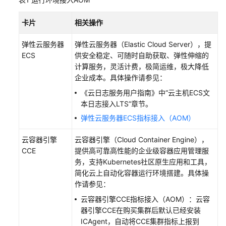
考
卡片
相关操作
SDK
参
弹性云服务器
弹性云服务器（Elastic Cloud Server），提
考
ECS
供安全稳定、可随时自助获取、弹性伸缩的
计算服务，灵活计费，极简运维，极大降低
常
企业成本。具体操作请参见：
见
问
《云日志服务用户指南》中“云主机ECS文
题
本日志接入LTS”章节。
弹性云服务器ECS指标接入（AOM）
视
频
云容器引擎
云容器引擎（Cloud Container Engine），
帮
CCE
提供高可靠高性能的企业级容器应用管理服
助
务，支持Kubernetes社区原生应用和工具，
简化云上自动化容器运行环境搭建。具体操
AOM
作请参见：
1.0
云容器引擎CCE指标接入（AOM）：云容
文
器引擎CCE在购买集群后默认已经安装
档
ICAgent，自动将CCE集群指标上报到