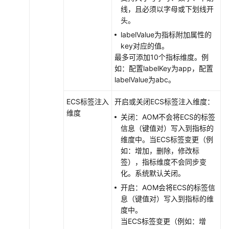
线，且必须以字母或下划线开
自
头。
建
labelValue为指标附加属性的
中
key对应的值。
间
最多可添加10个指标维度。例
件
如：配置labelKey为app，配置
接
labelValue为abc。
入
AOM
ECS标签注入
开启或关闭ECS标签注入维度：
维度
关闭：AOM不会将ECS的标签
运
信息（键值对）写入到指标的
行
维度中。当ECS标签变更（例
环
如：增加，删除，修改标
境
签），指标维度不会同步变
接
化。系统默认关闭。
入
开启：AOM会将ECS的标签信
AOM
息（键值对）写入到指标的维
度中。
API
当ECS标签变更（例如：增
开