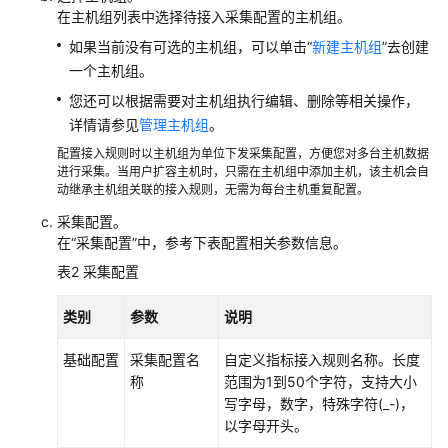
在主机组列表中选择待接入采集配置的主机组。
授
予
如果当前没有可选的主机组，可以单击“
新建主机组
”去创建
使
一个主机组。
用
您还可以根据需要对主机组执行编辑、删除等相关操作，
AOM
详情请参见
管理主机组
。
的
权
配置接入规则时以主机组为单位下发采集配置，方便您对多台主机数据
进行采集。当用户扩容主机时，只需在主机组中添加主机，该主机会自
限
动继承主机组关联的接入规则，无需为每台主机重复配置。
AOM
采集配置。
全
在“采集配置”中，参考下表配置相关参数信息。
景
表2
采集配置
监
控
类别
参数
说明
概
览
基础配置
采集配置名
自定义指标接入规则名称。长度
称
范围为1到50个字符，支持大小
接
写字母，数字，特殊字符(_-)，
入
以字母开头。
AOM