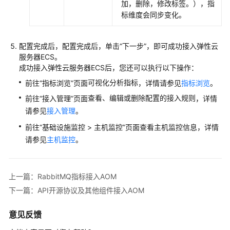
加，删除，修改标签。），指
源
标维度会同步变化。
协
议
及
配置完成后，配置完成后，单击“下一步”，即可成功接入弹性云
其
服务器ECS。
他
成功接入弹性云服务器ECS后，您还可以执行以下操作：
组
可视化分析指标
前往“指标浏览”页面
，详情请参见
指标浏览
。
件
接
查看、编辑或删除配置的
接入规则
前往“接入管理”页面
，详情
入
请参见
接入管理
。
AOM
前往“基础设施监控 > 主机监控”页面查看主机监控信息，详情
请参见
主机监控
。
管
理
指
上一篇：RabbitMQ指标接入AOM
标
接
下一篇：API开源协议及其他组件接入AOM
入
和
意见反馈
日