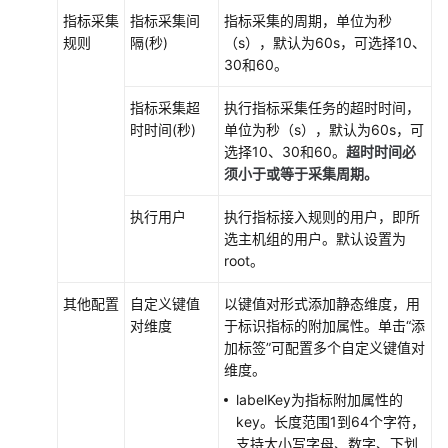
指标采集
指标采集间
指标采集的周期，单位为秒
接
规则
隔(秒)
（s），默认为60s，可选择10、
入
30和60。
AOM（新
版）
指标采集超
执行指标采集任务的超时时间，
时时间(秒)
单位为秒（s），默认为60s，可
接
选择10、30和60。
超时时间必
入
须小于或等于采集周期。
AOM
执行用户
执行指标接入规则的用户，即所
总
选主机组的用户。默认设置为
览
root。
管
其他配置
自定义键值
以键值对形式添加静态维度，用
理
对维度
于标识指标的附加属性。单击“添
采
加标签”可配置多个自定义键值对
集
维度。
器
底
labelKey为指标附加属性的
座
key。长度范围1到64个字符，
UniAgent
支持大小写字母、数字、下划