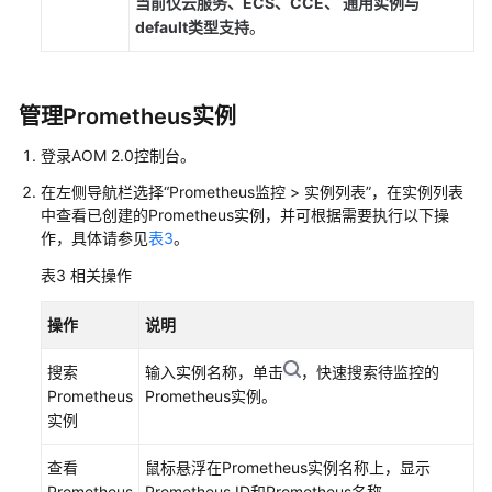
当前仅
云服务、ECS、CCE、 通用实例与
授
default类型
支持
。
予
使
用
管理Prometheus实例
AOM
的
登录AOM 2.0控制台。
权
限
在左侧导航栏选择“Prometheus监控 > 实例列表”，在实例列表
中查看已创建的Prometheus实例，并可根据需要执行以下操
作，具体请参见
表3
。
AOM
全
表3
相关操作
景
监
操作
说明
控
概
搜索
输入实例名称，单击
，快速搜索待监控的
览
Prometheus
Prometheus实例。
实例
接
入
查看
鼠标悬浮在Prometheus实例名称上，显示
AOM
Prometheus
Prometheus ID和Prometheus名称。