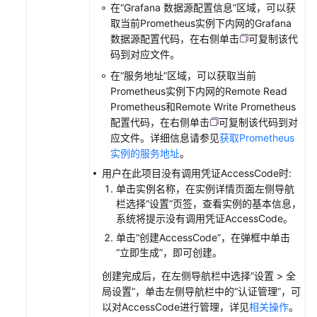
在“Grafana 数据源配置信息”区域，可以获
告
取当前Prometheus实例下内网的Grafana
警
数据源配置代码，在右侧单击
可复制该代
监
码到对应文件。
控
在“服务地址”区域，可以获取当前
日
Prometheus实例下内网的
Remote Read
志
Prometheus
和Remote Write
Prometheus
管
配置代码，在右侧单击
可复制该代码到对
理
应文件。详细信息请参见
获取Prometheus
（新
实例的服务地址
。
版）
用户在此项目没有调用凭证AccessCode时:
单击实例名称，在实例详情页面左侧导航
日
栏选择“设置”页签，查看实例的基本信息，
志
系统将提示没有调用凭证AccessCode。
管
单击“创建AccessCode”，在弹框中单击
理
“立即生成”，即可创建。
（旧
创建完成后，在左侧导航栏中选择“设置 > 全
版）
局设置”，单击左侧导航栏中的“认证管理”，可
以对AccessCode进行管理，详见
相关操作
。
Prometheus