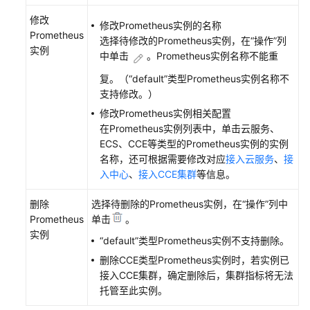
监
修改
控
修改Prometheus实例的名称
Prometheus
选择待修改的Prometheus实例，在“操作”列
实例
中单击
。Prometheus实例名称不能重
Prometheus
监
复。（“default”类型Prometheus实例名称不
控
支持修改。）
概
修改Prometheus实例相关配置
述
在Prometheus实例列表中，单击云服务、
ECS、CCE等类型的Prometheus实例的实例
管
名称，还可根据需要修改对应
接入云服务
、
接
理
入中心
、
接入CCE集群
等信息。
Prometheus
实
删除
选择待删除的Prometheus实例，在“操作”列中
例
Prometheus
单击
。
实例
“default”类型Prometheus实例不支持删除。
管
理
删除CCE类型Prometheus实例时，若实例已
Prometheus
接入CCE集群，确定删除后，集群指标将无法
实
托管至此实例。
例