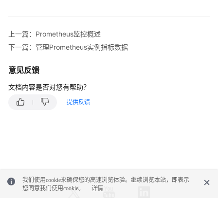
指
标
数
上一篇：Prometheus监控概述
据
下一篇：管理Prometheus实例指标数据
使
意见反馈
用
Prometheus
文档内容是否对您有帮助？
监
提供反馈
控
CCE
集
群
指
标
配
我们使用cookie来确保您的高速浏览体验。继续浏览本站，即表示
您同意我们使用cookie。
详情
置
多
账