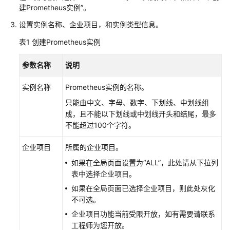
说
建Prometheus实例”。
明
设置实例名称、企业项目，和实例类型信息。
快
表1
创建Prometheus实例
速
入
参数名称
说明
门
实例名称
Prometheus实例的名称。
用
只能由中文、字母、数字、下划线、中划线组
户
成，且不能以下划线或中划线开头和结尾，最多
指
不能超过100个字符。
南
企业项目
所属的企业项目。
最
佳
如果在全局页面设置为“ALL”，此处请从下拉列
实
表中选择企业项目。
践
如果在全局页面已选择企业项目，则此处灰化
不可选。
API
企业项目功能当前受限开放，如有需要请联系
参
工程师为您开放。