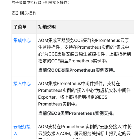
的子菜单中执行以下相关接入操作：
更
表2
相关操作
多
文
子菜单
功能说明
档
集成中心
AOM集成容器服务CCE集群的Prometheus云原
用
生监控插件，支持在Prometheus实例的“集成中
户
心”为CCE集群安装云原生监控插件，上报指标到
指
指定的CCE类型Prometheus实例中。
南
（1.0）
当前仅CCE类型Prometheus实例支持。
（吉
接入中心
AOM集成Prometheus中间件插件，支持在
隆
Prometheus实例的“接入中心”为虚机安装中间件
坡
Exporter，将上报指标到指定的ECS
区
Prometheus实例中。
域）
当前仅ECS类型Prometheus实例支持。
用
户
云服务接
AOM支持在Prometheus实例的“云服务接入”中将
指
入
云服务接入AOM，将云服务关指标上报到定的云
南