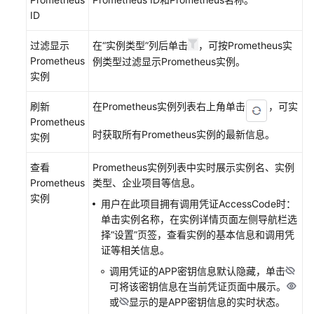
ID
接
入
过滤显示
在“实例类型”列后单击
，可按Prometheus实
AOM（新
Prometheus
例类型过滤显示Prometheus实例。
版）
实例
刷新
可
在Prometheus实例列表右上角单击
，可实
Prometheus
观
时获取所有Prometheus实例的最新信息。
实例
测
指
查看
Prometheus实例列表中实时展示实例名、实例
标
Prometheus
类型、企业项目等信息。
浏
实例
览
用户在此项目拥有调用凭证AccessCode时：
单击实例名称，在实例详情页面左侧导航栏选
仪
择“设置”页签，查看实例的基本信息和调用凭
表
证等相关信息。
盘
调用凭证的APP密钥信息默认隐藏，单击
监
可将该密钥信息在当前凭证页面中展示。
控
或
显示的是APP密钥信息的实时状态。