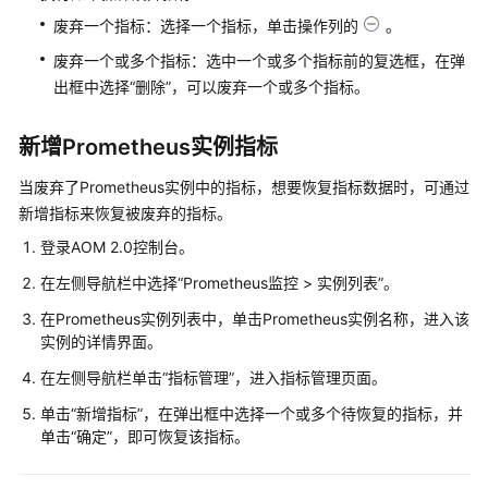
授
废弃一个指标：选择一个指标，单击操作列的
。
予
废弃一个或多个指标：选中一个或多个指标前的复选框，在弹
使
出框中选择“删除”，可以废弃一个或多个指标。
用
AOM
的
新增Prometheus实例指标
权
当废弃了Prometheus实例中的指标，想要恢复指标数据时，可通过
限
新增指标来恢复被废弃的指标。
AOM
登录AOM 2.0控制台。
全
在左侧导航栏中选择“Prometheus监控 > 实例列表”。
景
监
在Prometheus实例列表中，单击Prometheus实例名称，进入该
控
实例的详情界面。
概
在左侧导航栏单击“指标管理”，进入指标管理页面。
览
单击“新增指标”，在弹出框中选择一个或多个待恢复的指标，并
接
单击“确定”，即可恢复该指标。
入
AOM