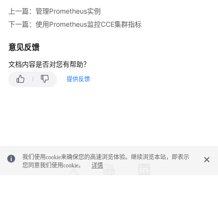
上一篇：管理Prometheus实例
接
下一篇：使用Prometheus监控CCE集群指标
入
AOM（新
意见反馈
版）
文档内容是否对您有帮助？
可
提供反馈
观
测
指
标
浏
览
我们使用cookie来确保您的高速浏览体验。继续浏览本站，即表示
仪
您同意我们使用cookie。
详情
表
盘
监
控
© 2026, 华为云计算技术有限公司及其关联公司。保留一切权利。