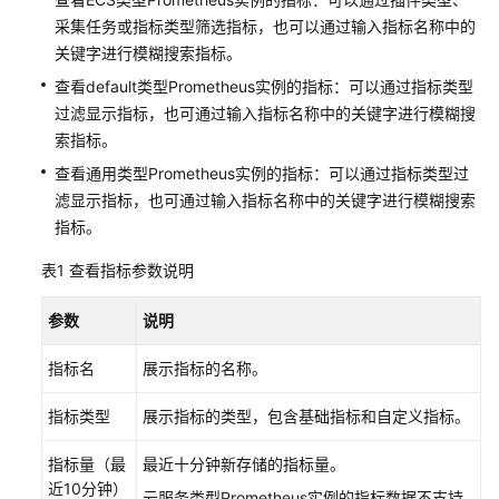
采集任务或指标类型筛选指标，也可以通过输入指标名称中的
更
多
关键字进行模糊搜索指标。
文
查看default类型Prometheus实例的指标：可以通过指标类型
档
过滤显示指标，也可通过输入指标名称中的关键字进行模糊搜
索指标。
用
查看通用类型Prometheus实例的指标：可以通过指标类型过
户
滤显示指标，也可通过输入指标名称中的关键字进行模糊搜索
指
指标。
南
（1.0）
表1
查看指标参数说明
（吉
隆
参数
说明
坡
区
指标名
展示指标的名称。
域）
指标类型
展示指标的类型，包含基础指标和自定义指标。
用
户
指标量（最
最近十分钟新存储的指标量。
指
近10分钟）
云服务类型Prometheus实例的指标数据不支持
南