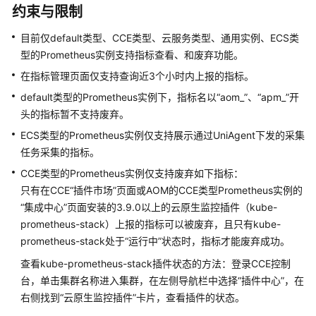
说
约束与限制
明
目前仅default类型、CCE类型、云服务类型、通用实例、ECS类
快
型的Prometheus实例支持指标查看、和废弃功能。
速
在指标管理页面仅支持查询近3个小时内上报的指标。
入
门
default类型的Prometheus实例下，指标名以“aom_”、“apm_”开
头的指标暂不支持废弃。
用
ECS类型的Prometheus实例仅支持展示通过UniAgent下发的采集
户
任务采集的指标。
指
CCE类型的Prometheus实例仅支持废弃如下指标：
南
只有在CCE“插件市场”页面或AOM的CCE类型Prometheus实例的
最
“集成中心”页面安装的3.9.0以上的云原生监控插件（kube-
佳
prometheus-stack）上报的指标可以被废弃，且只有kube-
实
prometheus-stack处于“运行中”状态时，指标才能废弃成功。
践
查看kube-prometheus-stack插件状态的方法：登录CCE控制
台，单击集群名称进入集群，在左侧导航栏中选择“插件中心”，在
API
右侧找到“云原生监控插件”卡片，查看插件的状态。
参