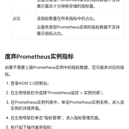
展示最近十分钟新存储的指标量。
（2.0）
（吉
占比
该指标数量在所有指标中的占比。
隆
坡
云服务类型Prometheus实例的指标数据不支持
区
展示指标占比。
域）
产
废弃Prometheus实例指标
品
介
如果不需要上报Prometheus实例中的指标数据，您可废弃对应的指
绍
标。
登录AOM 2.0控制台。
快
速
在左侧导航栏中选择“Prometheus监控 > 实例列表”。
入
在Prometheus实例列表中，单击Prometheus实例名称，进入该
门
实例的详情界面。
通
在左侧导航栏单击“指标管理”，进入指标管理页面。
过
执行如下操作废弃指标：
IAM