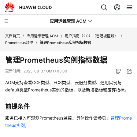
应用运维管理 AOM
文档首页
/
应用运维管理 AOM
/
用户指南（2.0）（吉隆坡区域）
/
Prometheus监控
/
管理Prometheus实例指标数据
最
管理Prometheus实例指标数据
新
动
更新时间：
2025-08-07 GMT+08:00
态
AOM支持查看CCE类型、ECS类型、云服务类型、通用实例与
产
default类型Prometheus实例的指标，以及新增指标和废弃指标。
品
介
前提条件
绍
服务已接入可观测Prometheus监控。具体操作请参见：
管理Prome
计
theus实例
。
费