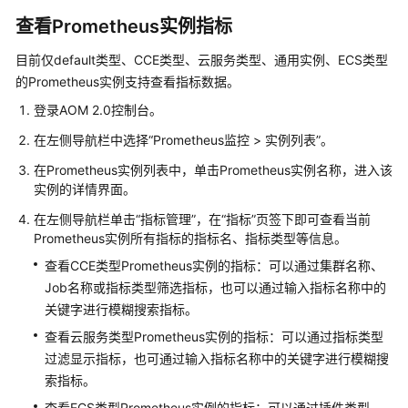
考
查看Prometheus实例指标
SDK
目前仅default类型、CCE类型、云服务类型、通用实例、ECS类型
参
的Prometheus实例支持查看指标数据。
考
登录AOM 2.0控制台。
常
在左侧导航栏中选择“Prometheus监控 > 实例列表”。
见
问
在Prometheus实例列表中，单击Prometheus实例名称，进入该
题
实例的详情界面。
在左侧导航栏单击“指标管理”，在“指标”页签下即可查看当前
视
Prometheus实例所有指标的指标名、指标类型等信息。
频
查看CCE类型Prometheus实例的指标：可以通过集群名称、
帮
助
Job名称或指标类型筛选指标，也可以通过输入指标名称中的
关键字进行模糊搜索指标。
AOM
查看云服务类型Prometheus实例的指标：可以通过指标类型
1.0
过滤显示指标，也可通过输入指标名称中的关键字进行模糊搜
文
索指标。
档
查看ECS类型Prometheus实例的指标：可以通过插件类型、