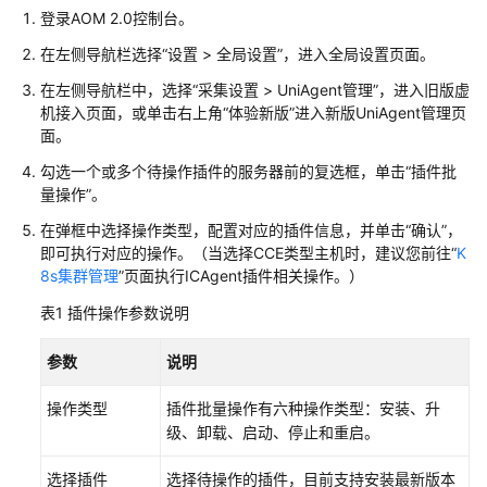
说
登录AOM 2.0控制台。
明
在左侧导航栏选择“设置 > 全局设置”，进入全局设置页面。
快
在左侧导航栏中，选择“采集设置 > UniAgent管理”，进入旧版虚
速
机接入页面，或单击右上角“体验新版”进入新版UniAgent管理页
入
面。
门
勾选一个或多个待操作插件的服务器前的复选框，单击“插件批
量操作”。
用
户
在弹框中选择操作类型，配置对应的插件信息，并单击“确认”，
指
即可执行对应的操作。（当选择CCE类型主机时，建议您前往“
K
南
8s集群管理
”页面执行ICAgent插件相关操作。）
表1
插件操作参数说明
最
佳
参数
说明
实
践
操作类型
插件批量操作有六种操作类型：安装、升
级、卸载、启动、停止和重启。
API
参
选择插件
选择待操作的插件，目前支持安装最新版本