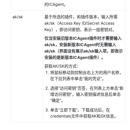
考
的ICAgent。
SDK
ak/sk
基于所选的插件，和插件版本，输入所需
参
ak/sk（Access Key ID/Secret Access
考
Key），即访问密钥，表示一组密钥对。
仅当安装旧版本ICAgent插件时才需要输入
常
ak/sk，安装新版本ICAgent时无需输入
见
ak/sk（界面没有展示ak/sk输入项，即表示
问
安装的是新版本ICAgent插件）。
题
获取AK/SK的方式：
视
将鼠标移动到控制台右上方的用户名称，
频
在下拉列表中单击“我的凭证”。
帮
选择“访问密钥”页签，在列表上方单击“新
助
增访问密钥”，输入密钥描述信息后单击
“确定”。
AOM
单击“立即下载”。下载成功后，在
1.0
credentials文件中获取AK和SK信息。
文
档