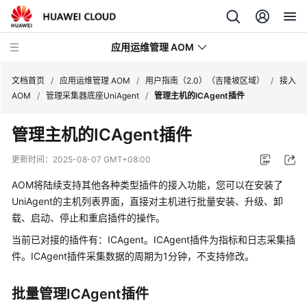
应用运维管理 AOM
文档首页
/
应用运维管理 AOM
/
用户指南（2.0）（吉隆坡区域）
/
接入
AOM
/
管理采集器底座UniAgent
/
管理主机的ICAgent插件
最
管理主机的ICAgent插件
新
动
更新时间：
2025-08-07 GMT+08:00
态
AOM将陆续支持其他各种类型插件的接入功能，您可以在安装了
产
UniAgent的主机列表界面，直接对主机进行批量安装、升级、卸
品
载、启动、停止和重启插件的操作。
介
当前已对接的插件有：ICAgent。ICAgent插件为指标和日志采集插
绍
件。ICAgent插件采集数据的周期为1分钟，不支持修改。
计
批量管理ICAgent插件
费