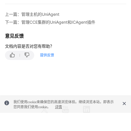
更
多
上一篇：管理主机的UniAgent
文
下一篇：管理CCE集群的UniAgent和ICAgent插件
档
意见反馈
用
文档内容是否对您有帮助？
户
指
提供反馈
南
（1.0）
（吉
隆
坡
区
域）
我们使用cookie来确保您的高速浏览体验。继续浏览本站，即表示
您同意我们使用cookie。
详情
用
户
指
© 2026, 华为云计算技术有限公司及其关联公司。保留一切权利。
南