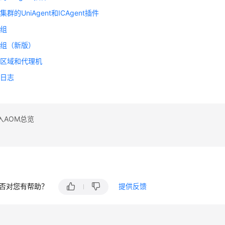
集群的UniAgent和ICAgent插件
机组
机组（新版）
理区域和代理机
作日志
入AOM总览
否对您有帮助？
提供反馈