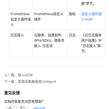
据”章节。
更
多
Prometheus
Prometheus自定义
指标
自定义插件接
文
自定义插件接
插件
入AOM
档
入
用
日志接入
云服务、自建软件、
日志
《云日志服务
户
APIs/SDKs、跨账号
用户指南》中
指
接入-日志流
“日志接入”章
南
节。
（1.0）
（吉
隆
坡
上一篇：接入AOM
区
下一篇：管理采集器底座UniAgent
域）
意见反馈
用
户
文档内容是否对您有帮助？
指
南
提供反馈