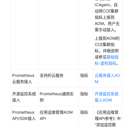
考
ICAgent，自
动将CCE集群
SDK
指标上报到
参
AOM，用户无
考
需手动接入。
上报到AOM的
常
CCE集群指
见
标，详细说明
问
请参见
基础指
题
标-虚机指标
。
视
Prometheus
支持的云服务
指标
云服务接入AO
频
云服务接入
M
帮
助
开源监控系统
Prometheus通用实
指标
开源监控系统
接入
例
接入AOM
AOM
1.0
Prometheus
应用运维管理AOM
指标
《应用运维管
文
API/SDK接入
API
理API参考》中
档
“添加监控数