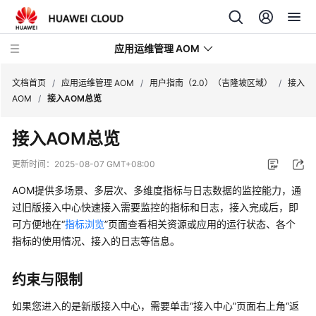
应用运维管理 AOM
文档首页
/
应用运维管理 AOM
/
用户指南（2.0）（吉隆坡区域）
/
接入
AOM
/
接入AOM总览
最
接入AOM总览
新
动
更新时间：
2025-08-07 GMT+08:00
态
AOM提供多场景、多层次、多维度指标与日志数据的监控能力，通
产
过旧版接入中心快速接入需要监控的指标和日志，接入完成后，即
品
可方便地在“
指标浏览
”页面查看相关资源或应用的运行状态、各个
介
指标的使用情况、接入的日志等信息。
绍
约束与限制
计
费
如果您进入的是新版接入中心，需要单击“接入中心”页面右上角“返