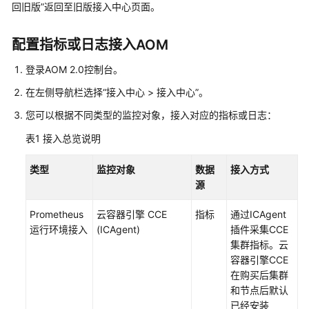
说
回旧版”返回至旧版接入中心页面。
明
配置指标或日志接入AOM
快
速
登录AOM 2.0控制台。
入
在左侧导航栏选择“接入中心 > 接入中心”。
门
您可以根据不同类型的监控对象，接入对应的指标或日志：
用
表1
接入总览说明
户
指
类型
监控对象
数据
接入方式
南
源
最
Prometheus
云容器引擎 CCE
指标
通过ICAgent
佳
运行环境接入
(ICAgent)
插件采集CCE
实
集群指标。云
践
容器引擎CCE
在购买后集群
API
和节点后默认
参
已经安装