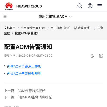
应用运维管理 AOM
文档首页
/
应用运维管理 AOM
/
用户指南（2.0）（吉隆坡区域）
/
告警
监控
/
配置AOM告警通知
最
配置AOM告警通知
新
动
更新时间：
2025-08-07 GMT+08:00
态
创建AOM告警消息模板
产
创建AOM告警通知规则
品
介
绍
上一篇：AOM告警监控概述
计
下一篇：创建AOM告警消息模板
费