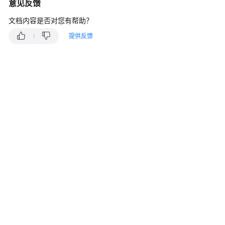
说
意见反馈
明
文档内容是否对您有帮助？
快
提供反馈
速
入
门
用
户
指
南
最
佳
实
践
API
参