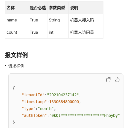
接
名称
是否必选
参数类型
说明
口
参
name
True
String
机器人接入码
考
count
True
int
机器人访问量
监
控
类
报文样例
接
口
请求样例
参
考
{
外
呼
"tenantId"
:
"202104237142"
,
类
"timestamp"
:
1630684800000
,
接
"type"
:
"month"
,
口
"authToken"
:
"0kQl*******************FhoyDy"
参
}
考