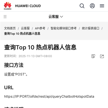
云客服
文档首页
/
云客服
/
API参考
/
智能化模块接口参考
/
统计报表接口
/
查询Top 10 热点机器人信息
产
查询Top 10 热点机器人信息
品
介
更新时间：
2025-11-13 GMT+08:00
绍
接口方法
快
设置成“POST”。
速
入
门
URL
https://IP:PORT/oifde/rest/api/queryChatbotHotspotData
用
户