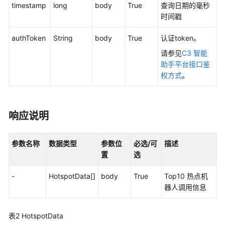
权
timestamp
long
body
True
查询日期的毫秒
方
时间戳
式
authToken
String
body
True
认证token。
系
请参见
C3 智能
统
助手平台接口鉴
配
权方式
。
置
类
接
口
响应说明
参
考
参数名称
数据类型
参数位
必选/可
描述
（API
置
选
Fabric）
-
HotspotData[]
body
True
Top10 热点机
座
器人调用信息
席
操
作
表2
HotspotData
类