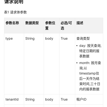
指
请求说明
南
表1
请求体参数
价
格
参数名称
数据类型
参数位
必选/可
描述
说
置
选
明
type
String
body
True
查询类型
开
day: 按天查询,
发
特定日期的报
指
表数据
南
month: 按月查
询,以
API
timestamp往
参
后一天作为结
考
束时间,三十日
内的报表数据
接
口
tenantId
String
body
True
租户ID
鉴