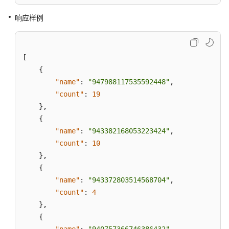
响应样例
话
单
类
接
[
口
{
参
"name"
:
"947988117535592448"
,
考
"count"
:
19
}
,
智
{
能
"name"
:
"943382168053223424"
,
化
"count"
:
10
模
}
,
块
接
{
口
"name"
:
"943372803514568704"
,
参
"count"
:
4
考
}
,
{
概