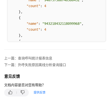
"name"
:
"940757366746386432"
,
述
"count"
:
4
}
,
修
{
改
"name"
:
"943218432118099968"
,
记
"count"
:
4
录
}
,
{
对
"name"
:
"947918435541585920"
,
话
标
"count"
:
4
上一篇：查询呼叫统计报表信息
识
}
,
绑
下一篇：外呼失败原因离线分析查询接口
{
定
"name"
:
"942949731485618176"
,
类
意见反馈
"count"
:
3
接
}
,
文档内容是否对您有帮助？
口
{
提供反馈
"name"
:
"950966390083293184"
,
流
"count"
:
3
程
}
,
查