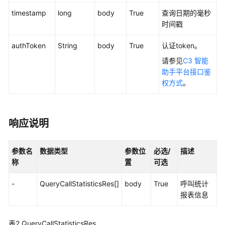
权
方
timestamp
long
body
True
查询日期的毫秒
式
时间戳
authToken
String
body
True
认证token。
系
统
请参见
C3 智能
配
助手平台接口鉴
置
权方式
。
类
接
口
响应说明
参
考
（API
参数名
数据类型
参数位
必选/
描述
Fabric）
称
置
可选
座
-
QueryCallStatisticsRes[]
body
True
呼叫统计
席
报表信息
操
作
表2
QueryCallStatisticsRes
类