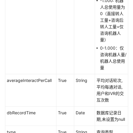
-1.000: 机器
述
人总使用量为
0（直接转人
修
工量+咨询后
改
转人工量+仅
记
咨询机器人
录
量）
0-1.000：仅
对
咨询机器人量/
话
机器人总使用
标
量
识
绑
averageInteractPerCall
True
String
平均对话轮次,
定
平均每通对话,
类
用户和IVR的交
接
互次数
口
dbRecordTime
True
Date
数据库记录日
流
期,未设置为null
程
查
type
True
String
查询类型