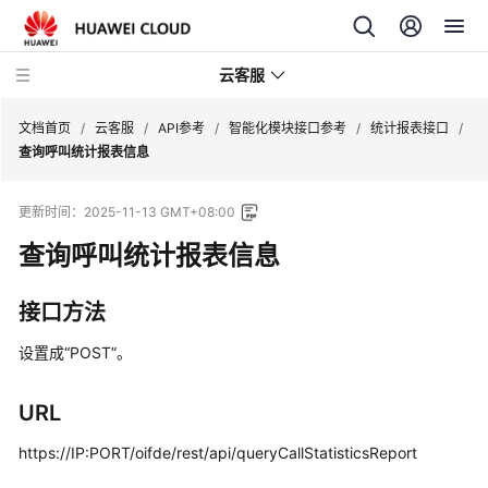
云客服
文档首页
/
云客服
/
API参考
/
智能化模块接口参考
/
统计报表接口
/
查询呼叫统计报表信息
产
更新时间：
2025-11-13 GMT+08:00
品
介
查询呼叫统计报表信息
绍
接口方法
快
速
设置成“POST”。
入
门
URL
用
https://IP:PORT/oifde/rest/api/queryCallStatisticsReport
户