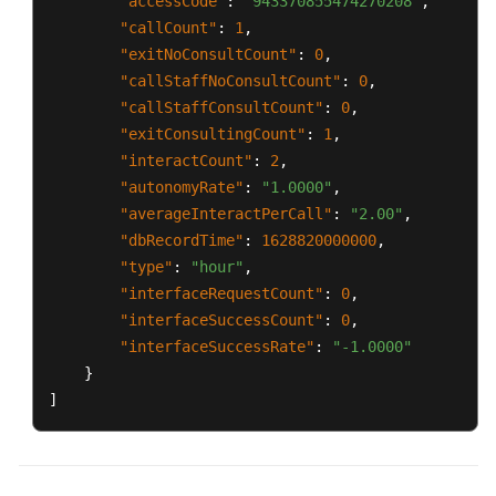
"accessCode"
:
"943370855474270208"
,
口
"callCount"
:
1
,
"exitNoConsultCount"
:
0
,
抓
包
"callStaffNoConsultCount"
:
0
,
录
"callStaffConsultCount"
:
0
,
制
"exitConsultingCount"
:
1
,
请
"interactCount"
:
2
,
求
"autonomyRate"
:
"1.0000"
,
结
"averageInteractPerCall"
:
"2.00"
,
果
"dbRecordTime"
:
1628820000000
,
推
"type"
:
"hour"
,
送
"interfaceRequestCount"
:
0
,
接
"interfaceSuccessCount"
:
0
,
口
"interfaceSuccessRate"
:
"-1.0000"
}
ODFS
]
与
第
三
方