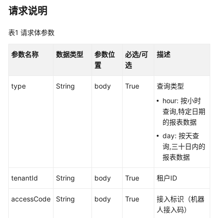
指
请求说明
南
表1
请求体参数
价
格
参数名称
数据类型
参数位
必选/可
描述
说
置
选
明
type
String
body
True
查询类型
开
发
hour: 按小时
指
查询,特定日期
南
的报表数据
day: 按天查
API
询,三十日内的
参
报表数据
考
tenantId
String
body
True
租户ID
接
口
accessCode
String
body
True
接入标识（机器
鉴
人接入码）