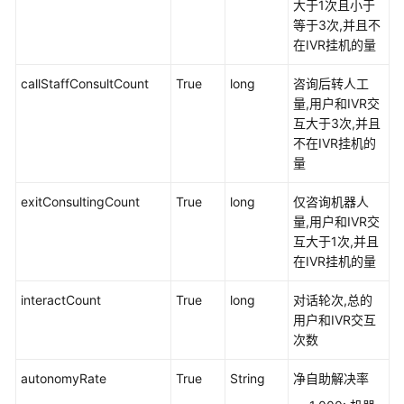
大于1次且小于
等于3次,并且不
话
在IVR挂机的量
单
类
callStaffConsultCount
True
long
咨询后转人工
接
量,用户和IVR交
口
互大于3次,并且
参
不在IVR挂机的
考
量
智
exitConsultingCount
True
long
仅咨询机器人
能
量,用户和IVR交
化
互大于1次,并且
模
在IVR挂机的量
块
接
interactCount
True
long
对话轮次,总的
口
用户和IVR交互
参
次数
考
autonomyRate
True
String
净自助解决率
概