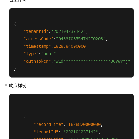
询
接
口
{
会
"tenantId"
:
"202104237142"
,
话
"accessCode"
:
"943370855474270208"
,
记
"timestamp"
:
1628784000000
,
录
"type"
:
"hour"
,
查
"authToken"
:
"wEd*******************Q6VwYMj"
询
}
接
口
响应样例
静
默
座
[
席
{
专
"recordTime"
:
1628820000000
,
有
"tenantId"
:
"202104237142"
,
接