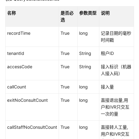
接
名称
口
是否必
参数类型
说明
参
选
考
recordTime
True
long
记录日期的毫秒
时间戳
监
控
tenantId
True
String
租户ID
类
接
accessCode
True
String
接入标识（机器
口
人接入码）
参
考
callCount
True
long
接入量
外
exitNoConsultCount
True
long
直接退出量,用
呼
户和IVR只交互
类
一次的量
接
口
callStaffNoConsultCount
True
long
直接转人工量,
参
用户和IVR交互
考