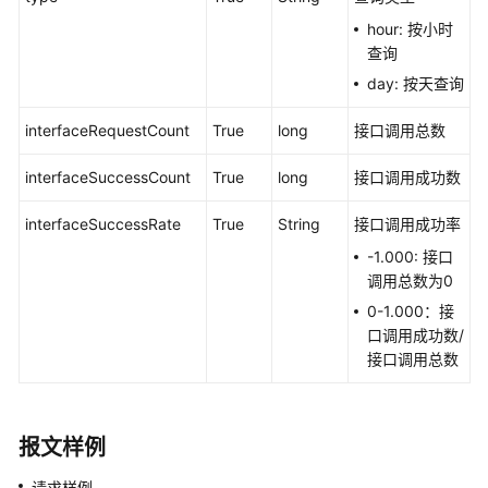
询
hour: 按小时
接
查询
口
day: 按天查询
对
interfaceRequestCount
True
long
接口调用总数
话
接
interfaceSuccessCount
True
long
接口调用成功数
口
interfaceSuccessRate
True
String
接口调用成功率
对
话
-1.000: 接口
接
调用总数为0
口
0-1.000：接
（V2）
口调用成功数/
接口调用总数
交
互
记
报文样例
录
查
请求样例