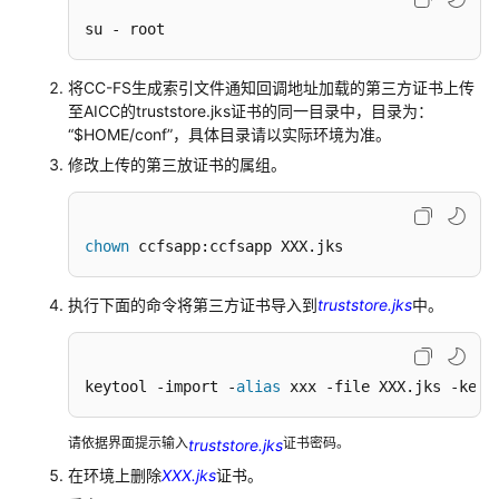
权
方
su - root
式
将CC-FS生成索引文件通知回调地址加载的第三方证书上传
系
至AICC的truststore.jks证书的同一目录中，目录为：
统
“$HOME/conf”
，具体目录请以实际环境为准。
配
修改上传的第三放证书的属组。
置
类
接
chown
 ccfsapp:ccfsapp XXX.jks
口
参
考
执行下面的命令将第三方证书导入到
truststore.jks
中。
（API
Fabric）
keytool -import -
alias
 xxx -file XXX.jks -keys
座
席
请依据界面提示输入
证书密码。
truststore.jks
操
作
在环境上删除
XXX.jks
证书。
类