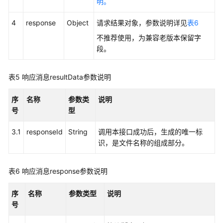
明。
成
座
4
response
Object
请求结果对象，参数说明详见
表6
席
操
不推荐使用，为兼容老版本保留字
作
段。
详
单
表5
响应消息resultData参数说明
索
引
序
名称
参数类
说明
号
型
下
载
3.1
responseId
String
调用本接口成功后，生成的唯一标
座
识，是文件名称的组成部分。
席
操
作
表6
响应消息response参数说明
详
单
序
名称
参数类型
说明
索
号
引