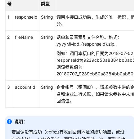
号
类型
更
详
1
responseId
String
调用本接口成功后，生成的唯一标识，是文
单
分。
索
引
2
fileName
String
话单和录音索引文件名称。格式：
yyyyMMdd_{responseId}.zip。
请
例如：调用本接口的日期为2018-07-02
求
responseId为9239cb50a8384bb0ab5
回
则该参数值为
放
20180702_9239cb50a8384bb0ab5034
录
音
3
accountId
String
企业帐号（租间ID），请求参数中带的企
文
名和企业进行关联，如果请求参数中未填acc
件
回该值。
回
放
说明：
录
音
若回调没有成功（ccfs没有收到回调地址的成功响应，或没
文