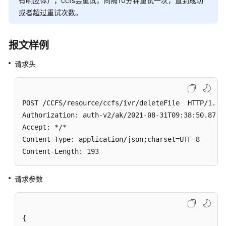
有响应体），ccfs会重试，间隔10分钟重试一次，直到成功
件
或者超过重试次数。
下
载
报文样例
智
请求头
能
IVR
录
音
POST /CCFS/resource/ccfs/ivr/deleteFile  HTTP/1.1

文
Authorization: auth-v2/ak/2021-08-31T09:38:50.872Z
件
Accept: */*

Content-Type: application/json;charset=UTF-8

下
Content-Length: 193
载
IVR
留
请求参数
言
第
{
三