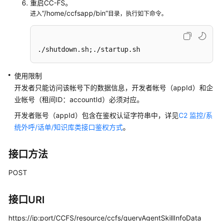
重启CC-FS。
接
“/home/ccfsapp/bin”
进入
目录，执行如下命令。
口
参
考
./shutdown.sh;./startup.sh
监
使用限制
控
类
开发者只能访问该帐号下的数据信息，开发者帐号（appId）和企
接
业帐号（租间ID：accountId）必须对应。
口
开发者账号（appId）包含在鉴权认证字符串中，详见
C2 监控/系
参
统外呼/话单/知识库类接口鉴权方式
。
考
接口方法
外
呼
POST
类
接
口
接口URI
参
https://ip:port/CCFS/resource/ccfs/queryAgentSkillInfoData
考