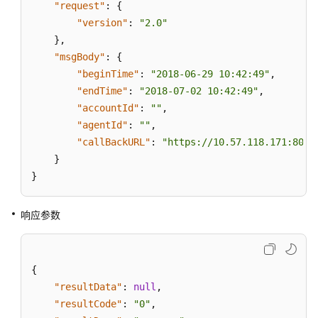
"request"
:
{
方
"version"
:
"2.0"
下
}
,
载
录
"msgBody"
:
{
音
"beginTime"
:
"2018-06-29 10:42:49"
,
文
"endTime"
:
"2018-07-02 10:42:49"
,
件
"accountId"
:
""
,
"agentId"
:
""
,
第
"callBackURL"
:
"https://10.57.118.171:8000
三
}
方
}
上
传
文
响应参数
件
第
{
三
"resultData"
:
null
,
方
"resultCode"
:
"0"
,
生