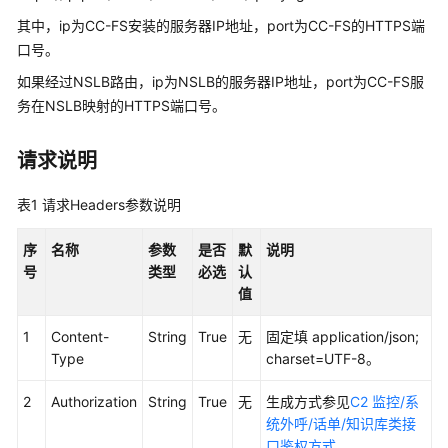
其中，ip为CC-FS安装的服务器IP地址，port为CC-FS的HTTPS端
话
口号。
单
如果经过NSLB路由，ip为NSLB的服务器IP地址，port为CC-FS服
类
务在NSLB映射的HTTPS端口号。
接
口
参
请求说明
考
表1
请求Headers参数说明
前
言
序
名称
参数
是否
默
说明
号
类型
必选
认
修
值
改
记
1
Content-
String
True
无
固定填 application/json;
录
Type
charset=UTF-8。
简
2
Authorization
String
True
无
生成方式参见
C2 监控/系
介
统外呼/话单/知识库类接
口鉴权方式
。