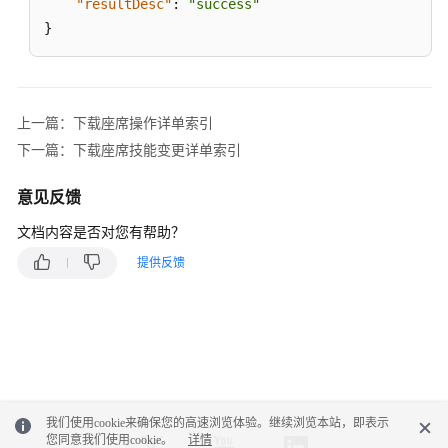
"resultDesc"
:
"success"
成
}
文
件
Hash
值
上一篇：下载座席操作详单索引
第
下一篇：下载座席技能变更详单索引
三
方
意见反馈
删
文档内容是否对您有帮助？
除
上
提供反馈
传
的
文
件
索
引
我们使用cookie来确保您的高速浏览体验。继续浏览本站，即表示
文
您同意我们使用cookie。
详情