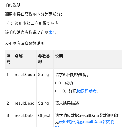
索
响应说明
引
调用本接口获得响应分为两部分：
下
（1）调用本接口立即得到响应
载
该响应消息参数说明详见
表4
。
录
音
表4
响应消息参数说明
文
件
序
名称
参数类
说明
号
型
下
载
1
resultCode
String
请求返回的结果码，
录
0：成功
音
非0：详见
错误码参考
。
文
件
2
resultDesc
String
请求结果描述。
（扩
展）
3
resultData
Object
请求响应数据,resultData参数说明详
见
表6-响应消息resultData参数说
生