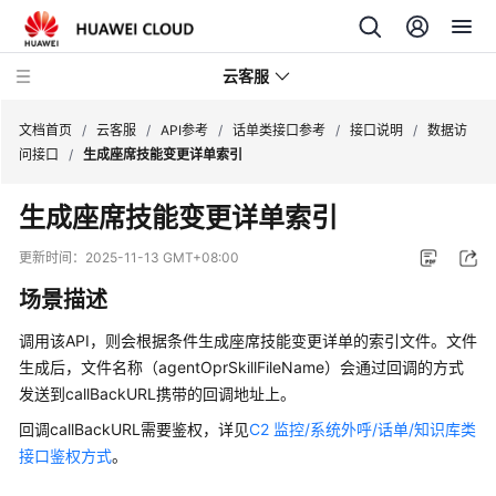
云客服
文档首页
/
云客服
/
API参考
/
话单类接口参考
/
接口说明
/
数据访
问接口
/
生成座席技能变更详单索引
产
生成座席技能变更详单索引
品
介
更新时间：
2025-11-13 GMT+08:00
绍
场景描述
快
调用该API，则会根据条件生成座席技能变更详单的索引文件。文件
速
生成后，文件名称（agentOprSkillFileName）会通过回调的方式
入
发送到callBackURL携带的回调地址上。
门
回调callBackURL需要鉴权，详见
C2 监控/系统外呼/话单/知识库类
用
接口鉴权方式
。
户