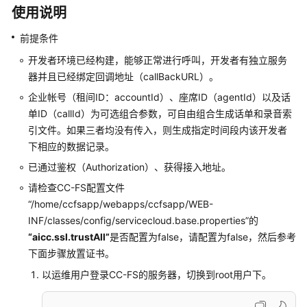
指
使用说明
南
前提条件
价
开发者环境已经构建，能够正常进行呼叫，开发者有独立服务
格
器并且已经绑定回调地址（callBackURL）。
说
明
企业帐号（租间ID：accountId）、座席ID（agentId）以及话
单ID（callId）为可选组合参数，可自由组合生成话单和录音索
开
引文件。如果三者均没有传入，则生成指定时间段内该开发者
发
下相应的数据记录。
指
已通过鉴权（Authorization）、获得接入地址。
南
请检查CC-FS配置文件
API
“/home/ccfsapp/webapps/ccfsapp/WEB-
参
INF/classes/config/servicecloud.base.properties”
的
考
“aicc.ssl.trustAll”
是否配置为false，请配置为false，然后参考
下面步骤放置证书。
接
以运维用户登录CC-FS的服务器，切换到root用户下。
口
鉴