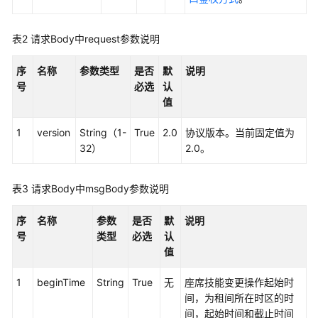
接
口
表2
请求Body中request参数说明
说
明
序
名称
参数类型
是否
默
说明
号
必选
认
数
值
据
访
1
version
String（1-
True
2.0
协议版本。当前固定值为
问
32）
2.0。
接
口
表3
请求Body中msgBody参数说明
录
音
序
名称
参数
是否
默
说明
下
号
类型
必选
认
载
值
和
播
1
beginTime
String
True
无
座席技能变更操作起始时
放
间，为租间所在时区的时
URL
间，起始时间和截止时间