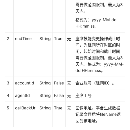
接
需要做范围限制，最大为3
口
天内。
格式为：yyyy-MM-dd
生
HH:mm:ss。
成
话
2
endTime
String
True
无
座席技能变更操作截止时
单
间，为租间所在时区的时
和
间，起始时间和截止时间
录
需要做范围限制，最大为3
音
天内。格式为：yyyy-MM-
索
dd HH:mm:ss。
引
3
accountId
String
False
无
企业账号（租间ID）。
下
载
4
agentId
String
False
无
座席工号
话
单
5
callBackUrl
String
True
无
回调地址。平台生成数据
和
记录文件后将fileName返
录
回到该地址。
音