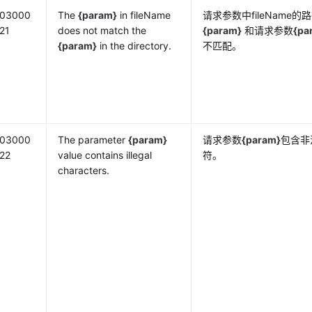
03000
The
{param}
in fileName
请求参数中fileName的
21
does not match the
{param}
和请求参数
{pa
{param}
in the directory.
不匹配。
03000
The parameter
{param}
请求参数
{param}
包含非
22
value contains illegal
符。
characters.