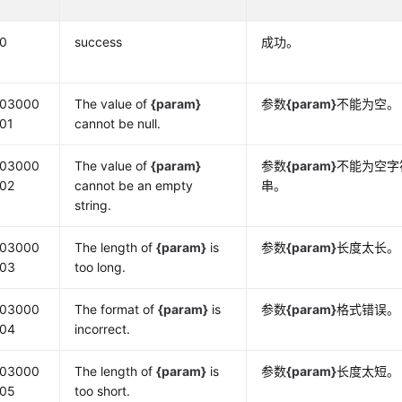
0
success
成功。
03000
The value of
{param}
参数
{param}
不能为空。
01
cannot be null.
03000
The value of
{param}
参数
{param}
不能为空字
02
cannot be an empty
串。
string.
03000
The length of
{param}
is
参数
{param}
长度太长。
03
too long.
03000
The format of
{param}
is
参数
{param}
格式错误。
04
incorrect.
03000
The length of
{param}
is
参数
{param}
长度太短。
05
too short.