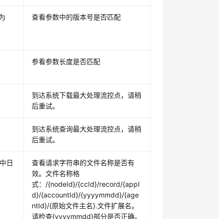
为
查看参数中的版本号是否匹配
参看参数长度是否匹配
到达系统下载最大处理流控点，请稍
后重试。
到达系统查询最大处理流控点，请稍
后重试。
径中日
查看请求字符串的文件名称是否有
效。文件名称格
式：/{nodeId}/{ccId}/record/{appI
d}/{accountId}/{yyyymmdd}/{age
ntId}/{原始文件主名}.文件扩展名。
请检查{yyyymmdd}部分是否正确。