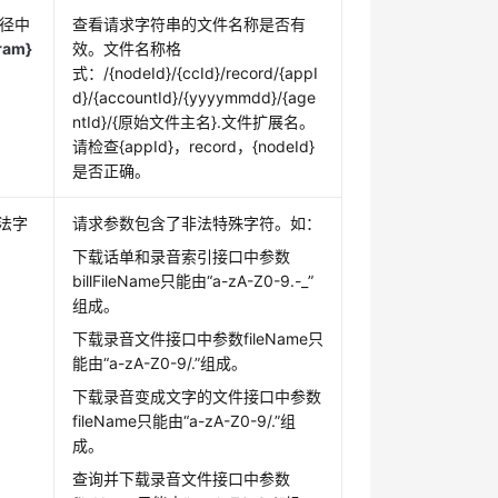
路径中
查看请求字符串的文件名称是否有
ram}
效。文件名称格
式：/{nodeId}/{ccId}/record/{appI
d}/{accountId}/{yyyymmdd}/{age
ntId}/{原始文件主名}.文件扩展名。
请检查{appId}，record，{nodeId}
是否正确。
法字
请求参数包含了非法特殊字符。如：
下载话单和录音索引接口中参数
billFileName只能由“a-zA-Z0-9.-_”
组成。
下载录音文件接口中参数fileName只
能由“a-zA-Z0-9/.”组成。
下载录音变成文字的文件接口中参数
fileName只能由“a-zA-Z0-9/.”组
成。
查询并下载录音文件接口中参数