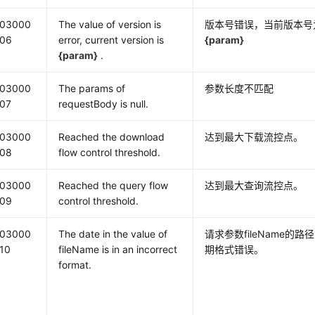
03000
The value of version is
版本号错误，当前版本号
06
error, current version is
{param}
{param}
.
03000
The params of
参数长度不匹配
07
requestBody is null.
03000
Reached the download
达到最大下载流控点。
08
flow control threshold.
03000
Reached the query flow
达到最大查询流控点。
09
control threshold.
03000
The date in the value of
请求参数fileName的路
10
fileName is in an incorrect
期格式错误。
format.