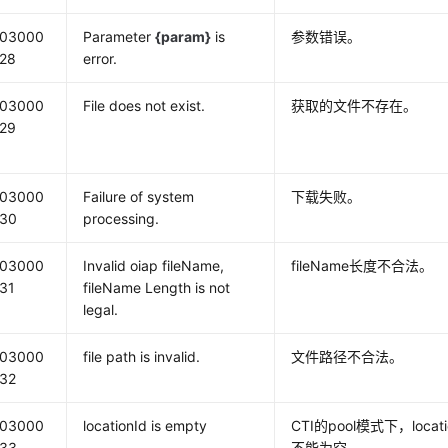
03000
Parameter
{param}
is
参数错误。
28
error.
03000
File does not exist.
获取的文件不存在。
29
03000
Failure of system
下载失败。
30
processing.
03000
Invalid oiap fileName,
fileName长度不合法。
31
fileName Length is not
legal.
03000
file path is invalid.
文件路径不合法。
32
03000
locationId is empty
CTI的pool模式下，locati
33
不能为空