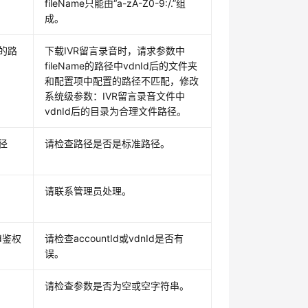
fileName只能由“a-zA-Z0-9:/.”组
成。
的路
下载IVR留言录音时，请求参数中
fileName的路径中vdnId后的文件夹
和配置项中配置的路径不匹配，修改
系统级参数：IVR留言录音文件中
vdnId后的目录为合理文件路径。
径
请检查路径是否是标准路径。
请联系管理员处理。
Id鉴权
请检查accountId或vdnId是否有
误。
请检查参数是否为空或空字符串。