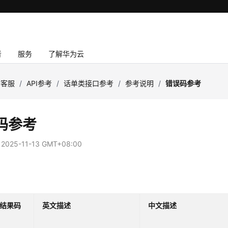
者
服务
了解华为云
云客服
/
API参考
/
话单类接口参考
/
参考说明
/
错误码参考
码参考
：
2025-11-13 GMT+08:00
结果码
英文描述
中文描述