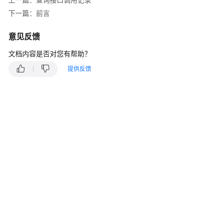
指
南
下一篇：前言
价
意见反馈
格
文档内容是否对您有帮助？
说
明
提供反馈
开
发
指
南
API
参
考
接
口
鉴