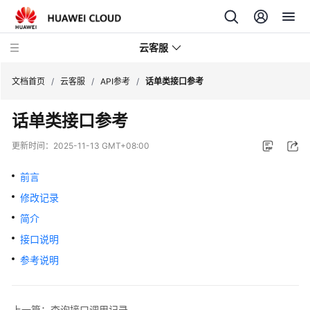
云客服
文档首页
/
云客服
/
API参考
/
话单类接口参考
话单类接口参考
产
品
更新时间：
2025-11-13 GMT+08:00
介
绍
前言
修改记录
快
速
简介
入
接口说明
门
参考说明
用
户
上一篇：查询接口调用记录