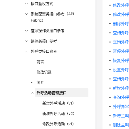
接口鉴权方式
修改外呼
系统配置类接口参考（API
修改外呼
Fabric）
删除外
座席操作类接口参考
查询外
监控类接口参考
查询外
暂停外
外呼类接口参考
恢复外
前言
设置外
修改记录
查询外
简介
新增外
外呼活动管理接口
查询外
新增外呼活动（v1）
外呼异
新增外呼活动（v2）
新增主
修改外呼活动（v1）
删除主