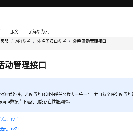
者
服务
了解华为云
云客服
/
API参考
/
外呼类接口参考
/
外呼活动管理接口
活动管理接口
预测式外呼，若配置的预测外呼任务数大于等于4，并且每个任务配置的
核cpu数据库下运行可能存在性能风险。
活动（v1）
活动（v2）