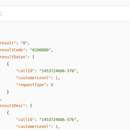
数：
result"
:
"0"
,
resultCode"
:
"0100000"
,
resultDatas"
:
[
{
"callId"
:
"1453724606-576"
,
"customerLevel"
:
1
,
"requestType"
:
0
}
,
resultDesc"
:
[
{
"callId"
:
"1453724606-576"
,
"customerLevel"
:
1
,