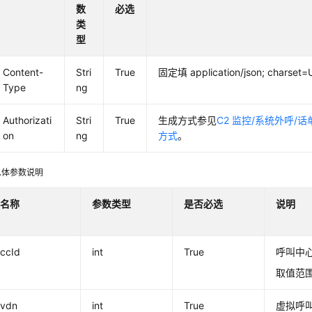
数
必选
类
型
Content-
Stri
True
固定填 application/json; charset
Type
ng
Authorizati
Stri
True
生成方式参见
C2 监控/系统外呼/
on
ng
方式
。
息体参数说明
名称
参数类型
是否必选
说明
ccId
int
True
呼叫中
取值范围
vdn
int
True
虚拟呼