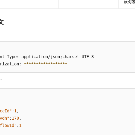
该对
文
：
nt-Type: application/json;charset=UTF-8

rization: 
****
****
****
****
**
数：
ccId"
:
1
,
vdn"
:
170
,
flowId"
:
1