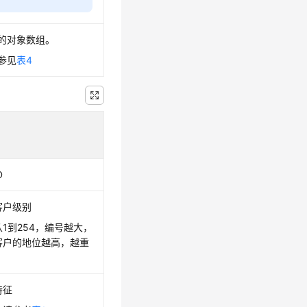
的对象数组。
参见
表4
D
客户级别
1到254，编号越大，
客户的地位越高，越重
特征