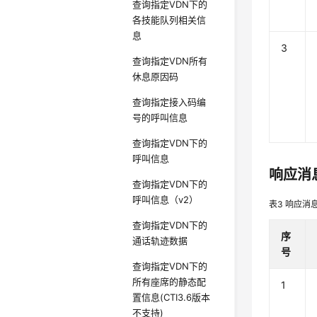
查询指定VDN下的
各技能队列相关信
息
3
查询指定VDN所有
休息原因码
查询指定接入码编
号的呼叫信息
查询指定VDN下的
呼叫信息
响应消
查询指定VDN下的
呼叫信息（v2）
表3
响应消
查询指定VDN下的
序
通话轨迹数据
号
查询指定VDN下的
所有座席的静态配
1
置信息(CTI3.6版本
不支持)