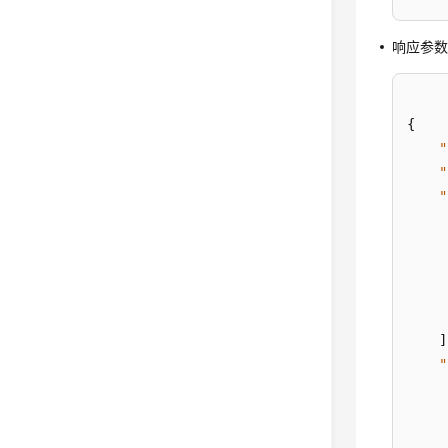
响应参
{
"
"
"
]
"