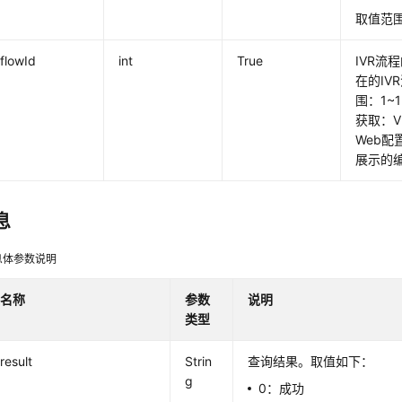
取值范围
flowId
int
True
IVR流
在的IV
围：1~
获取：
Web配
展示的
息
息体参数说明
名称
参数
说明
类型
result
Strin
查询结果。取值如下：
g
0：成功