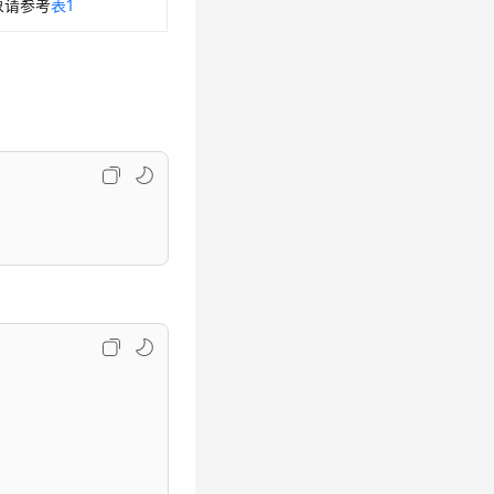
象请参考
表1