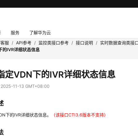
者
服务
了解华为云
云客服
/
API参考
/
监控类接口参考
/
接口说明
/
实时数据查询类接
下的IVR详细状态信息
指定VDN下的IVR详细状态信息
：
2025-11-13 GMT+08:00
述
DN下的IVR详细状态信息。
（该接口CTI3.6版本不支持）
法