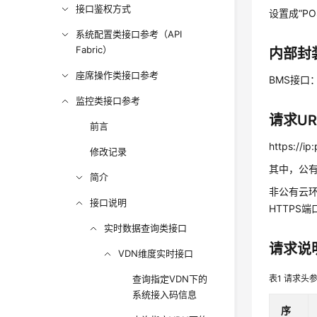
接口鉴权方式
设置成“P
系统配置类接口参考（API
Fabric）
内部封
座席操作类接口参考
BMS接口：/c
监控类接口参考
请求UR
前言
https://ip
修改记录
其中，公有
简介
非公有云环
接口说明
HTTPS
实时数据查询类接口
请求说
VDN维度实时接口
查询指定VDN下的
表1
请求头
系统接入码信息
序