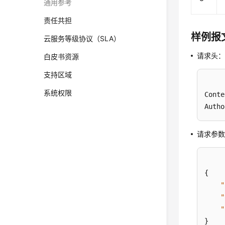
通用参考
责任共担
样例报
云服务等级协议（SLA）
请求头
白皮书资源
支持区域
系统权限
Conte
Autho
请求参
{
"
"
"
}