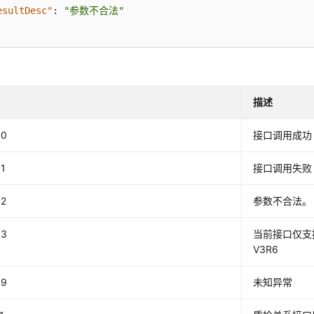
esultDesc"
:
"参数不合法"
描述
00
接口调用成功
1
接口调用失败
02
参数不合法。
03
当前接口仅支持
V3R6
99
未知异常