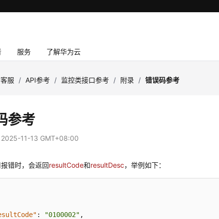
者
服务
了解华为云
云客服
/
API参考
/
监控类接口参考
/
附录
/
错误码参考
码参考
：
2025-11-13 GMT+08:00
用报错时，会返回
resultCode
和
resultDesc
，举例如下：
esultCode"
:
"0100002"
,