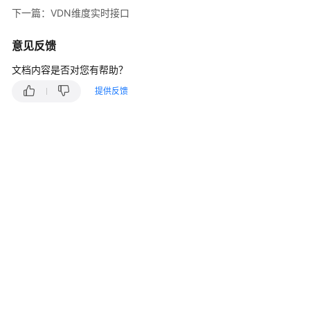
指
下一篇：VDN维度实时接口
南
意见反馈
价
格
文档内容是否对您有帮助？
说
提供反馈
明
开
发
指
南
API
参
考
接
口
鉴