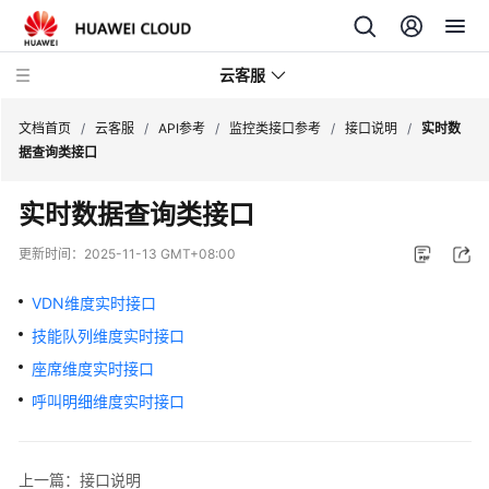
云客服
文档首页
/
云客服
/
API参考
/
监控类接口参考
/
接口说明
/
实时数
据查询类接口
产
实时数据查询类接口
品
介
更新时间：
2025-11-13 GMT+08:00
绍
VDN维度实时接口
快
技能队列维度实时接口
速
入
座席维度实时接口
门
呼叫明细维度实时接口
用
户
上一篇：接口说明