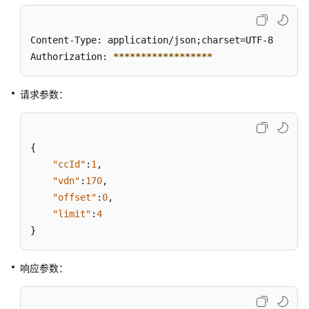
VDN
下
的
Content-Type: application/json;charset=UTF-8

座
Authorization: 
****
****
****
****
**
席
电
请求参数：
话
号
码
{
查
"ccId"
:
1
,
询
"vdn"
:
170
,
指
"offset"
:
0
,
定
"limit"
:
4
VDN
}
下
的
所
响应参数：
有
座