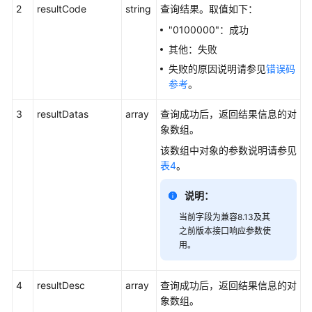
2
resultCode
string
查询结果。取值如下：
维
度
"0100000"：成功
实
其他：失败
时
失败的原因说明请参见
错误码
接
参考
。
口
3
resultDatas
array
查询成功后，返回结果信息的对
查
象数组。
询
该数组中对象的参数说明请参见
指
表4
。
定
VDN
说明：
下
的
当前字段为兼容8.13及其
系
之前版本接口响应参数使
统
用。
接
入
4
resultDesc
array
查询成功后，返回结果信息的对
码
象数组。
信