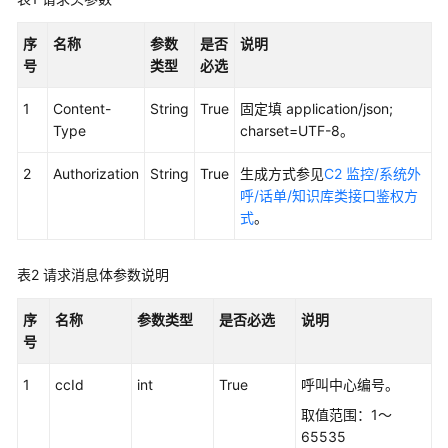
权
方
序
名称
参数
是否
说明
式
号
类型
必选
系
1
Content-
String
True
固定填 application/json;
统
Type
charset=UTF-8。
配
置
2
Authorization
String
True
生成方式参见
C2 监控/系统外
类
呼/话单/知识库类接口鉴权方
接
式
。
口
参
考
表2
请求消息体参数说明
（API
Fabric）
序
名称
参数类型
是否必选
说明
号
座
席
1
ccId
int
True
呼叫中心编号。
操
取值范围：1～
作
65535
类