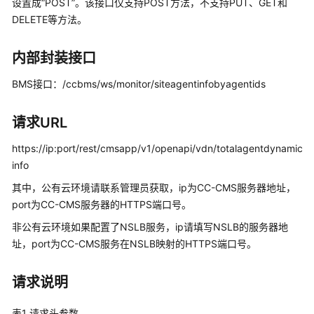
指
设置成“POST”。该接口仅支持POST方法，不支持PUT、GET和
南
DELETE等方法。
价
内部封装接口
格
说
BMS接口：/ccbms/ws/monitor/siteagentinfobyagentids
明
请求URL
开
发
https://ip:port/rest/cmsapp/v1/openapi/vdn/totalagentdynamic
指
info
南
其中，公有云环境请联系管理员获取，ip为CC-CMS服务器地址，
port为CC-CMS服务器的HTTPS端口号。
API
参
非公有云环境如果配置了NSLB服务，ip请填写NSLB的服务器地
考
址，port为CC-CMS服务在NSLB映射的HTTPS端口号。
接
请求说明
口
鉴
表1
请求头参数