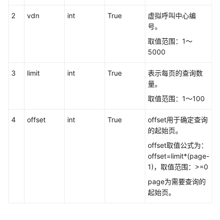
接
2
vdn
int
True
虚拟呼叫中心编
口
号。
参
取值范围：1～
考
5000
监
3
limit
int
True
表示每页的查询数
控
量。
类
接
取值范围：1～100
口
参
4
offset
int
True
offset用于确定查询
考
的起始页。
offset取值公式为：
前
offset=limit*(page-
言
1)，取值范围：>=0
page为需要查询的
修
起始页。
改
记
录