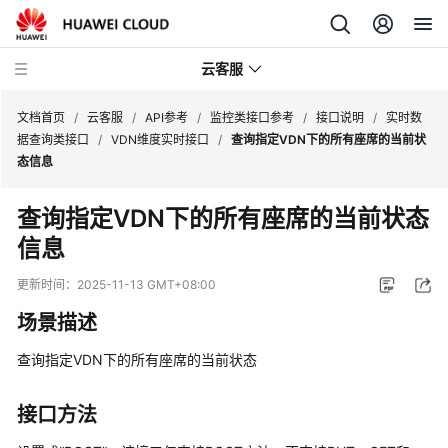
云客服
文档首页
/
云客服
/
API参考
/
监控类接口参考
/
接口说明
/
实时数
据查询类接口
/
VDN维度实时接口
/
查询指定VDN下的所有座席的当前状
态信息
产
品
查询指定VDN下的所有座席的当前状态
介
信息
绍
更新时间：
2025-11-13 GMT+08:00
快
速
场景描述
入
门
查询指定VDN下的所有座席的当前状态
用
接口方法
户