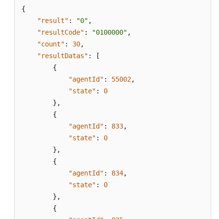
席
{
信
"result"
:
"0"
,
息
"resultCode"
:
"0100000"
,
"count"
:
30
,
查
询
"resultDatas"
:
[
指
{
定
"agentId"
:
55002
,
VDN
"state"
:
0
下
}
,
的
{
所
"agentId"
:
833
,
有
"state"
:
0
座
}
,
席
{
的
"agentId"
:
834
,
当
前
"state"
:
0
状
}
,
态
{
信