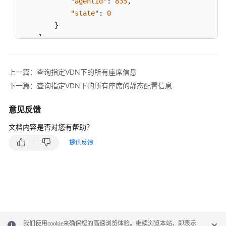
"agentId"
:
835
,
息
"state"
:
0
}
查
]
,
询
"resultDesc"
:
[
指
{
定
上一篇：查询指定VDN下的所有座席信息
"agentId"
:
55002
,
VDN
下一篇：查询指定VDN下的所有座席的静态配置信息
"state"
:
0
下
}
,
的
意见反馈
所
{
有
"agentId"
:
833
,
文档内容是否对您有帮助？
座
"state"
:
0
席
提供反馈
}
,
的
{
静
"agentId"
:
834
,
态
"state"
:
0
配
}
,
置
{
信
"agentId"
:
835
,
息
我们使用cookie来确保您的高速浏览体验。继续浏览本站，即表示