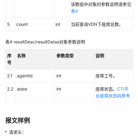
息
该数组中对象的参数说明请参见
表4
查
5
count
int
当前查询VDN下座席总数。
询
指
定
表4
resultDesc/resultDatas对象参数说明
VDN
下
序
名称
参数类型
说明
的
号
座
席
2.1
agentId
int
座席工号。
休
息
2.2
state
int
座席状态。
CTI平
情
台座席状态码参考
况
查
报文样例
询
指
请求头：
定