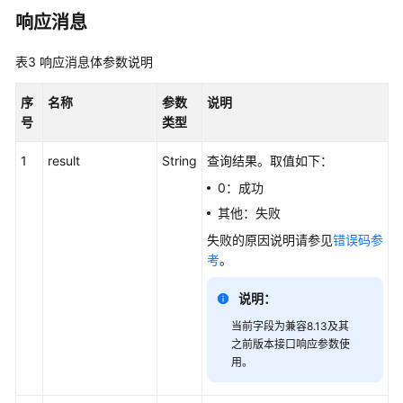
响应消息
简
介
表3
响应消息体参数说明
接
序
名称
参数
说明
口
号
类型
说
明
1
result
String
查询结果。取值如下：
0：成功
实
其他：失败
时
数
失败的原因说明请参见
错误码参
据
考
。
查
询
说明：
类
当前字段为兼容8.13及其
接
之前版本接口响应参数使
口
用。
VDN