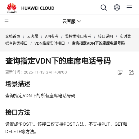
云客服
文档首页
/
云客服
/
API参考
/
监控类接口参考
/
接口说明
/
实时数
据查询类接口
/
VDN维度实时接口
/
查询指定VDN下的座席电话号码
产
查询指定VDN下的座席电话号码
品
介
更新时间：
2025-11-13 GMT+08:00
绍
场景描述
快
查询指定VDN下的所有座席电话号码
速
入
门
接口方法
设置成“POST”。该接口仅支持POST方法，不支持PUT、GET和
用
DELETE等方法。
户