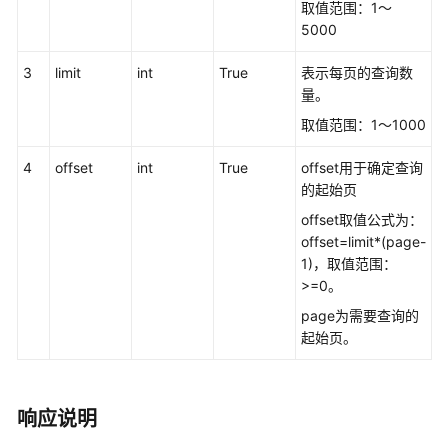
取值范围：1～
接
5000
口
参
3
limit
int
True
表示每页的查询数
考
量。
取值范围：1～1000
监
控
4
offset
int
True
offset用于确定查询
类
的起始页
接
口
offset取值公式为：
参
offset=limit*(page-
考
1)，取值范围：
>=0。
前
page为需要查询的
言
起始页。
修
改
响应说明
记
录