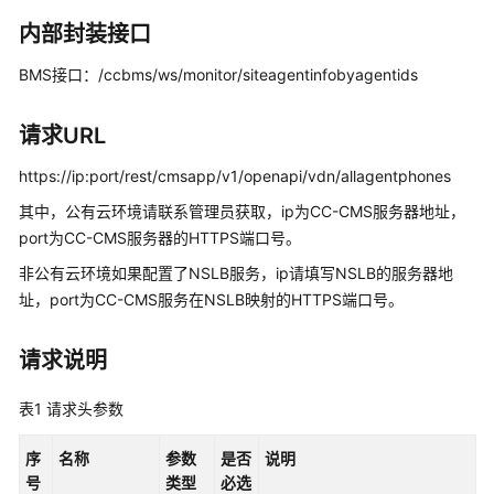
指
南
内部封装接口
BMS接口：/ccbms/ws/monitor/siteagentinfobyagentids
价
格
说
请求URL
明
https://ip:port/rest/cmsapp/v1/openapi/vdn/allagentphones
开
其中，公有云环境请联系管理员获取，ip为CC-CMS服务器地址，
发
port为CC-CMS服务器的HTTPS端口号。
指
南
非公有云环境如果配置了NSLB服务，ip请填写NSLB的服务器地
址，port为CC-CMS服务在NSLB映射的HTTPS端口号。
API
参
请求说明
考
表1
请求头参数
接
口
序
名称
参数
是否
说明
鉴
号
类型
必选