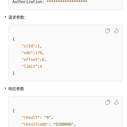
Authorization: 
****
****
****
****
**
VDN
下
的
请求参数：
座
席
电
{
话
号
"ccId"
:
1
,
码
"vdn"
:
170
,
"offset"
:
0
,
查
"limit"
:
4
询
}
指
定
响应参数
VDN
下
的
所
{
有
"result"
:
"0"
,
座
"resultCode"
:
"0100000"
,