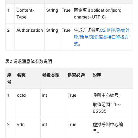
权
方
1
Content-
String
True
固定填 application/json;
式
Type
charset=UTF-8。
系
2
Authorization
String
True
生成方式参见
C2 监控/系统外
统
呼/话单/知识库类接口鉴权方
配
式
。
置
类
表2
请求消息体参数说明
接
口
序
名称
参数类型
是否必选
说明
参
号
考
（API
1
ccId
int
True
呼叫中心编号。
Fabric）
取值范围：1～
座
65535
席
操
2
vdn
int
True
虚拟呼叫中心编
作
号。
类