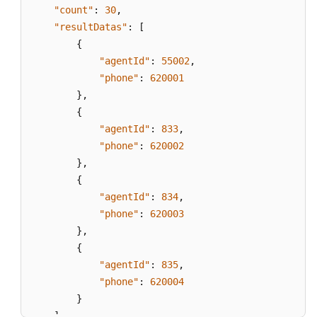
席
"count"
:
30
,
信
"resultDatas"
:
[
息
{
"agentId"
:
55002
,
查
"phone"
:
620001
询
}
,
指
定
{
VDN
"agentId"
:
833
,
下
"phone"
:
620002
的
}
,
所
{
有
"agentId"
:
834
,
座
"phone"
:
620003
席
}
,
的
{
当
"agentId"
:
835
,
前
"phone"
:
620004
状
态
}
信
]
,