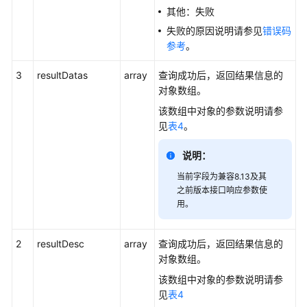
其他：失败
维
度
失败的原因说明请参见
错误码
实
参考
。
时
接
3
resultDatas
array
查询成功后，返回结果信息的
口
对象数组。
该数组中对象的参数说明请参
查
见
表4
。
询
指
说明：
定
当前字段为兼容8.13及其
VDN
之前版本接口响应参数使
下
用。
的
系
统
2
resultDesc
array
查询成功后，返回结果信息的
接
对象数组。
入
该数组中对象的参数说明请参
码
见
表4
信