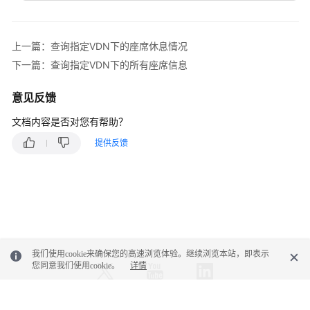
息
"resultDesc"
:
[
{
查
上一篇：查询指定VDN下的座席休息情况
"agentId"
:
55002
,
询
下一篇：查询指定VDN下的所有座席信息
"phone"
:
620001
指
}
,
定
意见反馈
{
VDN
"agentId"
:
833
,
下
文档内容是否对您有帮助？
"phone"
:
620002
的
提供反馈
}
,
所
{
有
座
"agentId"
:
834
,
席
"phone"
:
620003
的
}
,
静
{
态
"agentId"
:
835
,
我们使用cookie来确保您的高速浏览体验。继续浏览本站，即表示
配
"phone"
:
620004
您同意我们使用cookie。
详情
置
}
信
]
息