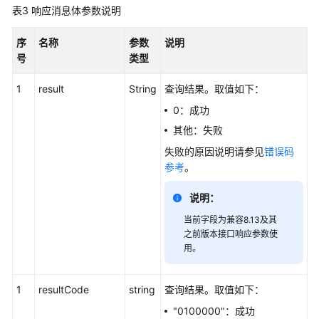
表3
响应消息体参数说明
简
序
名称
参数
说明
介
号
类型
接
1
result
String
查询结果。取值如下：
口
说
0：成功
明
其他：失败
失败的原因说明请参见
错误码
实
参考
。
时
数
说明：
据
查
当前字段为兼容8.13及其
之前版本接口响应参数使
询
用。
类
接
口
1
resultCode
string
查询结果。取值如下：
"0100000"：成功
VDN