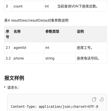
息
3
count
int
当前查询VDN下座席总数。
查
询
表4
resultDesc/resultDatas对象参数说明
指
定
序
名称
参数类型
说明
VDN
号
下
的
2.1
agentId
int
座席工号。
座
席
2.2
phone
string
座席电话号码。
休
息
情
报文样例
况
请求头：
查
询
指
Content-Type: application/json;charset=UTF-8

定