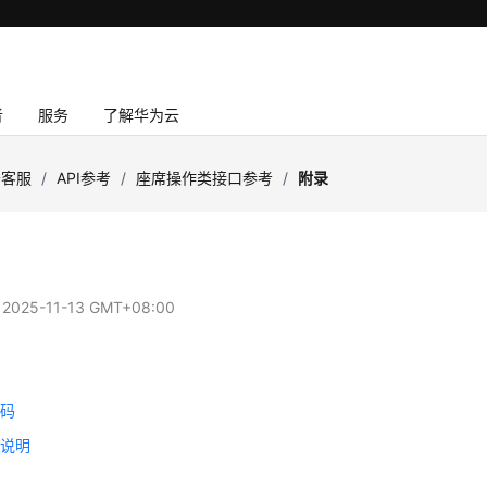
者
服务
了解华为云
云客服
/
API参考
/
座席操作类接口参考
/
附录
：
2025-11-13 GMT+08:00
果码
态说明
型