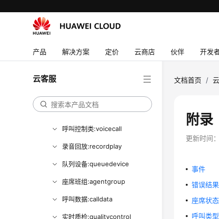
API参考
接口鉴权方式
系统配置类接口参考（API
产品
解决方案
定价
云商店
伙伴
开发
Fabric）
座席操作类接口参考
云客服
文档首页
/
文档信息
座席操作类接口:onlineagent
附录
呼叫控制类:voicecall
更新时间
录音回放:recordplay
队列设备:queuedevice
事件
座席班组:agentgroup
错误结
呼叫数据:calldata
座席状
呼叫类
实时质检:qualitycontrol