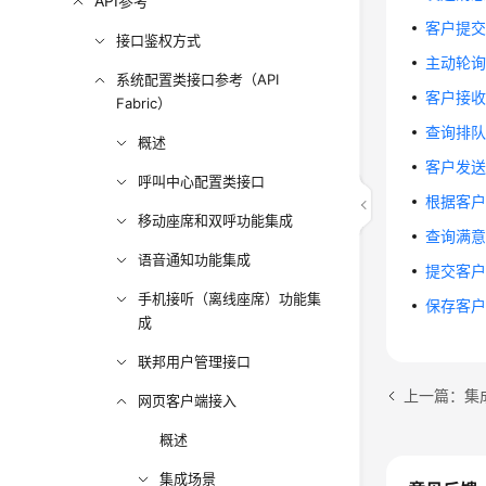
API参考
客户提交留
接口鉴权方式
主动轮询座
系统配置类接口参考（API
客户接收文件
Fabric）
查询排队信息
概述
客户发送文件
呼叫中心配置类接口
根据客户输
移动座席和双呼功能集成
查询满意度
语音通知功能集成
提交客户对
手机接听（离线座席）功能集
保存客户提
成
联邦用户管理接口
上一篇：集
网页客户端接入
概述
集成场景