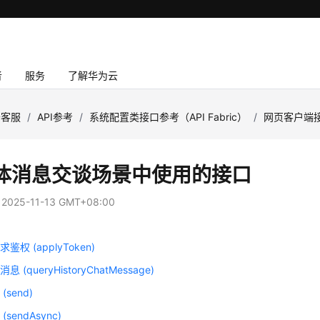
者
服务
了解华为云
云客服
/
API参考
/
系统配置类接口参考（API Fabric）
/
网页客户端
体消息交谈场景中使用的接口
：
2025-11-13 GMT+08:00
鉴权 (applyToken)
 (queryHistoryChatMessage)
send)
sendAsync)