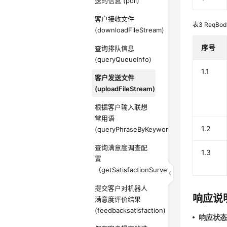
送的信息 (poll)
客户接收文件
表3
ReqB
(downloadFileStream)
序号
查询排队信息
(queryQueueInfo)
1.1
客户发送文件
(uploadFileStream)
根据客户输入联想
常用语
1.2
(queryPhraseByKeyword)
查询满意度调查配
1.3
置
（getSatisfactionSurveyMode）
提交客户对机器人
响应说
满意度评价结果
(feedbacksatisfaction)
响应状态码