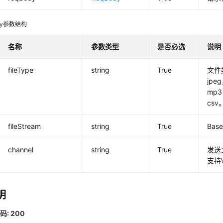
ody参数结构
名称
参数类型
是否必选
说明
fileType
string
True
文件
jpe
mp3
csv
fileStream
string
True
Ba
channel
string
True
发送
支持
明
: 200