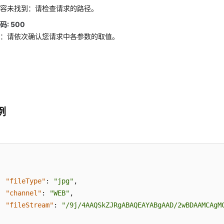
内容未找到：请检查请求的路径。
: 500
败：请依次确认您请求中各参数的取值。
例
"fileType"
:
"jpg"
,
"channel"
:
"WEB"
,
"fileStream"
:
"/9j/4AAQSkZJRgABAQEAYABgAAD/2wBDAAMCAgM