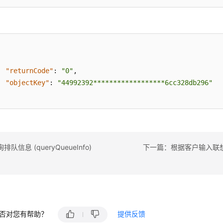
"returnCode"
:
"0"
,
"objectKey"
:
"44992392******************6cc328db296"
队信息 (queryQueueInfo)
否对您有帮助？
提供反馈