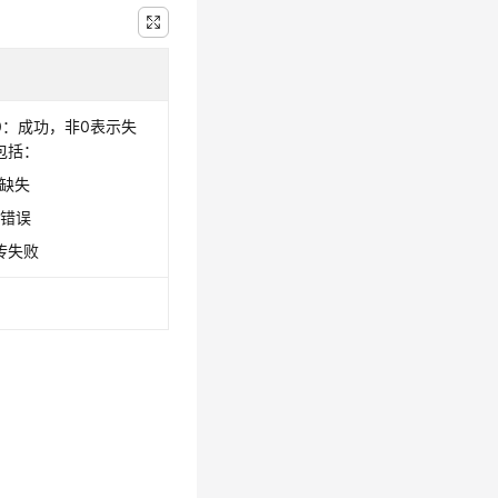
0：成功，非0表示失
包括：
数缺失
数错误
传失败
。