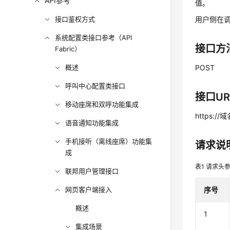
API参考
值。
接口鉴权方式
用户侧在调用
系统配置类接口参考（API
接口方
Fabric）
概述
POST
呼叫中心配置类接口
接口UR
移动座席和双呼功能集成
https://
语音通知功能集成
手机接听（离线座席）功能集
请求说
成
表1
请求头
联邦用户管理接口
网页客户端接入
序号
概述
1
集成场景