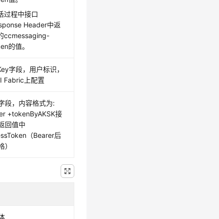
话过程中接口
sponse Header中返
ccmessaging-
ken的值。
pKey字段，用户标识，
I Fabric上配置
字段，内容格式为:
er +tokenByAKSK接
返回值中
essToken（Bearer后
格）
体