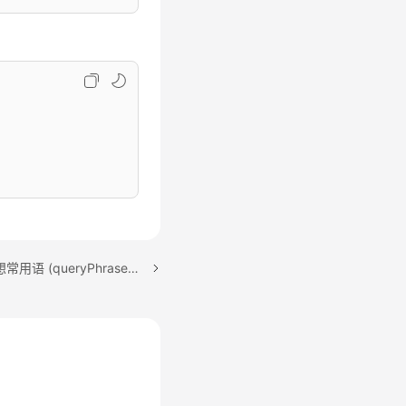
下一篇：根据客户输入联想常用语 (queryPhraseByKeyword)