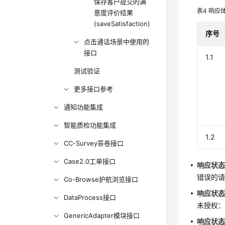
保存客户提交的满
表4
响应
意度评价结果
(saveSatisfaction)
序号
点击通话场景中使用的
接口
1.1
测试验证
更多接口参考
通知功能集成
智能质检功能集成
1.2
CC-Survey答卷接口
Case2.0工单接口
响应状态码
错误的
Co-Browse护航浏览接口
响应状态码
DataProcess接口
未授权：
GenericAdapter模块接口
响应状态码