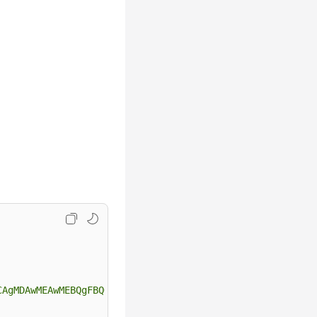
CAgMDAwMEAwMEBQgFBQQEBQoHBwYIp3+7j8a/PP/gqXP5/7QXh9tu3/A