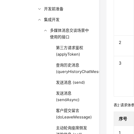
开发前准备
集成开发
多媒体消息交谈场景中
使用的接口
2
第三方请求鉴权
(applyToken)
3
查询历史消息
(queryHistoryChatMessage)
发送消息 (send)
发送消息
(sendAsync)
表2
请求体
客户提交留言
(doLeaveMessage)
序号
主动轮询座席侧发
1