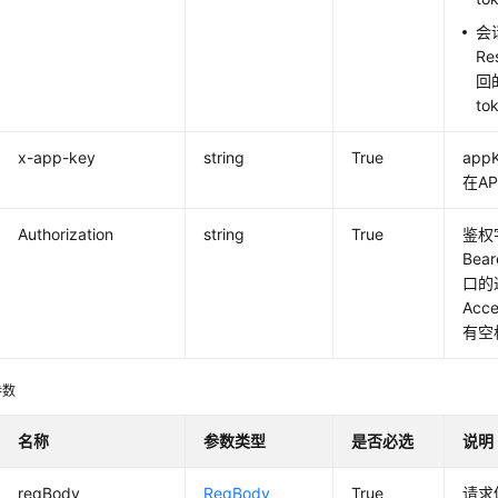
会
Re
回的
to
x-app-key
string
True
ap
在AP
Authorization
string
True
鉴权
Bear
口的
Acc
有空
参数
名称
参数类型
是否必选
说明
reqBody
ReqBody
True
请求