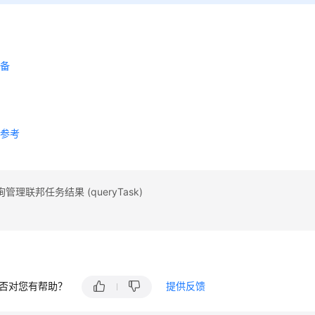
景
准备
发
证
口参考
理联邦任务结果 (queryTask)
否对您有帮助？
提供反馈