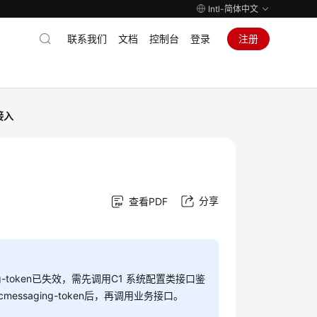
Intl-简体中文
联系我们
文档
控制台
登录
注册
接入
分享
查看PDF
ing-token已失效，需先调用C1 系统配置类接口鉴
cmessaging-token后，再调用业务接口。