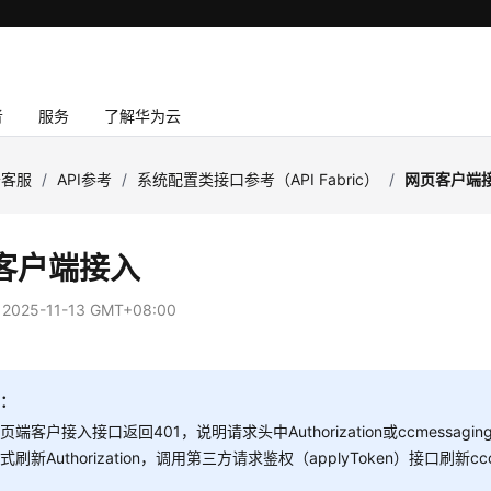
者
服务
了解华为云
云客服
/
API参考
/
系统配置类接口参考（API Fabric）
/
网页客户端
客户端接入
：
2025-11-13 GMT+08:00
明：
页端客户接入接口返回401，说明请求头中Authorization或ccmessag
式刷新Authorization，调用第三方请求鉴权（applyToken）接口刷新cc