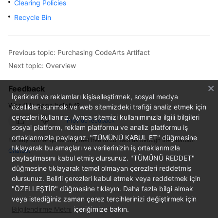
Clearing Policies
User
Recycle Bin
Guide
Best
Practices
Previous topic: Purchasing CodeArts Artifact
Next topic: Overview
API
Reference
Feedback
İçerikleri ve reklamları kişiselleştirmek, sosyal medya
Was this page helpful?
FAQs
özellikleri sunmak ve web sitemizdeki trafiği analiz etmek için
çerezleri kullanırız. Ayrıca sitemizi kullanımınızla ilgili bilgileri
Provide feedback
sosyal platform, reklam platformu ve analiz platformu iş
Videos
ortaklarımızla paylaşırız. "TÜMÜNÜ KABUL ET" düğmesine
For any further questions, feel free to contact us through the chatbot.
tıklayarak bu amaçları ve verilerinizin iş ortaklarımızla
Chatbot
More
paylaşılmasını kabul etmiş olursunuz. "TÜMÜNÜ REDDET"
Documents
düğmesine tıklayarak temel olmayan çerezleri reddetmiş
olursunuz. Belirli çerezleri kabul etmek veya reddetmek için
"ÖZELLEŞTİR" düğmesine tıklayın. Daha fazla bilgi almak
General
veya istediğiniz zaman çerez tercihlerinizi değiştirmek için
Reference
Bilgilendirme Metni
içeriğimize bakın.