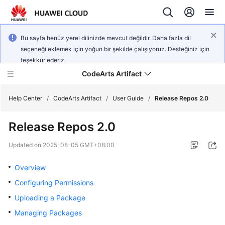
Bu sayfa henüz yerel dilinizde mevcut değildir. Daha fazla dil
seçeneği eklemek için yoğun bir şekilde çalışıyoruz. Desteğiniz için
teşekkür ederiz.
CodeArts Artifact
Help Center
/
CodeArts Artifact
/
User Guide
/
Release Repos 2.0
Release Repos 2.0
What's
New
Updated on
2025-08-05 GMT+08:00
Service
Overview
Overview
Configuring Permissions
Uploading a Package
Getting
Started
Managing Packages