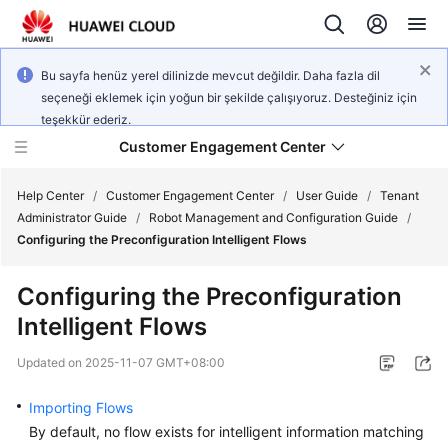
Bu sayfa henüz yerel dilinizde mevcut değildir. Daha fazla dil
seçeneği eklemek için yoğun bir şekilde çalışıyoruz. Desteğiniz için
teşekkür ederiz.
Customer Engagement Center
Help Center
/
Customer Engagement Center
/
User Guide
/
Tenant
Administrator Guide
/
Robot Management and Configuration Guide
/
Configuring the Preconfiguration Intelligent Flows
Service
Overview
Configuring the Preconfiguration
Intelligent Flows
Getting
Started
Updated on
2025-11-07 GMT+08:00
User
Importing Flows
Guide
By default, no flow exists for intelligent information matching