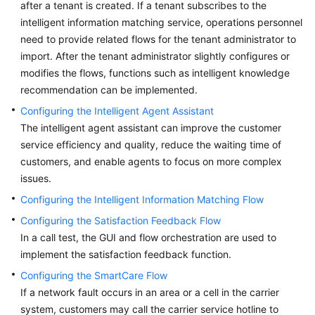
after a tenant is created. If a tenant subscribes to the
Price
intelligent information matching service, operations personnel
Details
need to provide related flows for the tenant administrator to
import. After the tenant administrator slightly configures or
Developer
modifies the flows, functions such as intelligent knowledge
Guide
recommendation can be implemented.
API
Configuring the Intelligent Agent Assistant
Reference
The intelligent agent assistant can improve the customer
service efficiency and quality, reduce the waiting time of
FAQs
customers, and enable agents to focus on more complex
issues.
General
Configuring the Intelligent Information Matching Flow
Reference
Configuring the Satisfaction Feedback Flow
In a call test, the GUI and flow orchestration are used to
Glossary
implement the satisfaction feedback function.
Configuring the SmartCare Flow
Shared
If a network fault occurs in an area or a cell in the carrier
Responsibilities
system, customers may call the carrier service hotline to