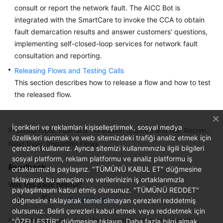
consult or report the network fault. The AICC Bot is
Service
Level
integrated with the SmartCare to invoke the CCA to obtain
Agreement
fault demarcation results and answer customers' questions,
implementing self-closed-loop services for network fault
White
consultation and reporting.
Papers
Releasing Flows and Testing Calls
This section describes how to release a flow and how to test
Endpoints
the released flow.
Permissions
İçerikleri ve reklamları kişiselleştirmek, sosyal medya
Previous topic: Interface Invocation (Expired and Not Recommended)
özellikleri sunmak ve web sitemizdeki trafiği analiz etmek için
Next topic: Importing Flows
çerezleri kullanırız. Ayrıca sitemizi kullanımınızla ilgili bilgileri
sosyal platform, reklam platformu ve analiz platformu iş
Feedback
ortaklarımızla paylaşırız. "TÜMÜNÜ KABUL ET" düğmesine
tıklayarak bu amaçları ve verilerinizin iş ortaklarımızla
Was this page helpful?
paylaşılmasını kabul etmiş olursunuz. "TÜMÜNÜ REDDET"
düğmesine tıklayarak temel olmayan çerezleri reddetmiş
Provide feedback
olursunuz. Belirli çerezleri kabul etmek veya reddetmek için
For any further questions, feel free to contact us through the chatbot.
"ÖZELLEŞTİR" düğmesine tıklayın. Daha fazla bilgi almak