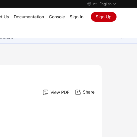
Intl-English
t Us
Documentation
Console
Sign In
Sign Up
ุนเสมอมา
Share
View PDF