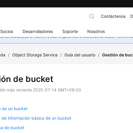
Contáctenos
D
Socios
Desarrolladores
Soporte
Nosotros
u comodidad, pero Huawei Cloud no garantiza la exactitud de estos. Para consult
uda
/
Object Storage Service
/
Guía del usuario
/
Gestión de buc
ión de bucket
ción más reciente
2025-07-14 GMT+08:00
n de un bucket
 de información básica de un bucket
a de bucket