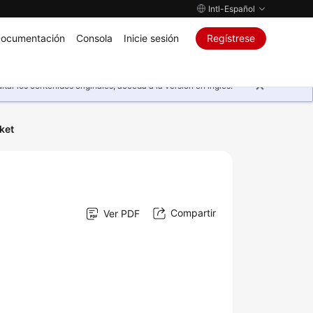
Intl-Español
ocumentación
Consola
Inicie sesión
Regístrese
ar los contenidos originales, acceda a la versión en inglés.
ket
Compartir
Ver PDF