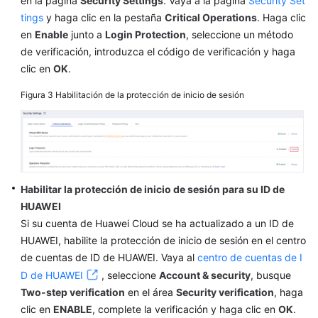
en la página
Security Settings
. Vaya a la página
Security Set
tings
y haga clic en la pestaña
Critical Operations
. Haga clic
What's
en
Enable
junto a
Login Protection
, seleccione un método
New
de verificación, introduzca el código de verificación y haga
clic en
OK
.
Best
Practices
Figura 3
Habilitación de la protección de inicio de sesión
SDK
Reference
Videos
Habilitar la protección de inicio de sesión para su ID de
More
HUAWEI
Documents
Si su cuenta de Huawei Cloud se ha actualizado a un ID de
HUAWEI, habilite la protección de inicio de sesión en el centro
de cuentas de ID de HUAWEI. Vaya al
centro de cuentas de I
D de HUAWEI
, seleccione
Account & security
, busque
Two-step verification
en el área
Security verification
, haga
clic en
ENABLE
, complete la verificación y haga clic en
OK
.