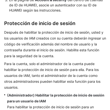
MFA
de ID de HUAWEI, asocie un autenticador con su ID de
virtual
HUAWEI según las instrucciones.
Consulta
Protección de inicio de sesión
de
registros
Después de habilitar la protección de inicio de sesión, usted y
de
los usuarios de IAM creados con su cuenta deberán ingresar un
operación
código de verificación además del nombre de usuario y la
de
contraseña durante el inicio de sesión. Habilite esta función
IAM
para la seguridad de la cuenta.
Cuotas
Para la cuenta, solo el administrador de la cuenta puede
habilitar la protección de inicio de sesión para ella. Para los
Historial
usuarios de IAM, tanto el administrador de la cuenta como
de
otros administradores pueden habilitar esta función para los
cambio
usuarios.
Preguntas
(Administrador) Habilitar la protección de inicio de sesión
frecuentes
para un usuario de IAM
Para habilitar la protección de inicio de sesión para un