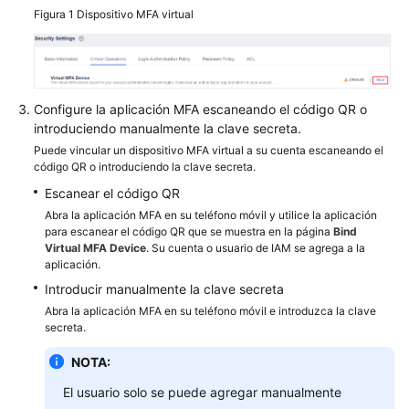
de
Figura 1
Dispositivo MFA virtual
configuración
de
seguridad
Información
Configure la aplicación MFA escaneando el código QR o
básica
introduciendo manualmente la clave secreta.
Puede vincular un dispositivo MFA virtual a su cuenta escaneando el
código QR o introduciendo la clave secreta.
Protección
de
Escanear el código QR
operaciones
Abra la aplicación MFA en su teléfono móvil y utilice la aplicación
críticas
para escanear el código QR que se muestra en la página
Bind
Virtual MFA Device
. Su cuenta o usuario de IAM se agrega a la
aplicación.
Política
Introducir manualmente la clave secreta
de
Abra la aplicación MFA en su teléfono móvil e introduzca la clave
autenticación
secreta.
de
inicio
NOTA:
de
El usuario solo se puede agregar manualmente
sesión