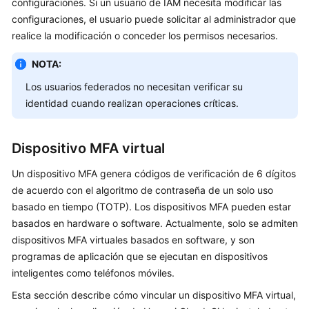
configuraciones. Si un usuario de IAM necesita modificar las
Guía
configuraciones, el usuario puede solicitar al administrador que
del
realice la modificación o conceder los permisos necesarios.
usuario
NOTA:
Antes
Los usuarios federados no necesitan verificar su
de
identidad cuando realizan operaciones críticas.
comenzar
Inicio
Dispositivo MFA virtual
de
sesión
Un dispositivo MFA genera códigos de verificación de 6 dígitos
en
de acuerdo con el algoritmo de contraseña de un solo uso
Huawei
basado en tiempo (TOTP). Los dispositivos MFA pueden estar
Cloud
basados en hardware o software. Actualmente, solo se admiten
dispositivos MFA virtuales basados en software, y son
Usuarios
programas de aplicación que se ejecutan en dispositivos
de
inteligentes como teléfonos móviles.
IAM
Esta sección describe cómo vincular un dispositivo MFA virtual,