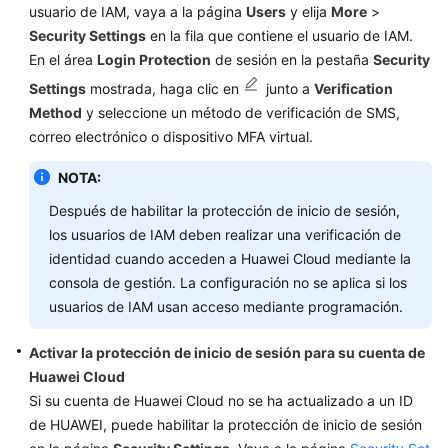
Referencia
usuario de IAM, vaya a la página
Users
y elija
More
>
de
Security Settings
en la fila que contiene el usuario de IAM.
la
En el área
Login Protection
de sesión en la pestaña
Security
API
Settings
mostrada, haga clic en
junto a
Verification
Method
y seleccione un método de verificación de SMS,
Actualmente,
correo electrónico o dispositivo MFA virtual.
el
contenido
NOTA:
no
está
Después de habilitar la protección de inicio de sesión,
disponible
los usuarios de IAM deben realizar una verificación de
en
identidad cuando acceden a Huawei Cloud mediante la
el
consola de gestión. La configuración no se aplica si los
idioma
usuarios de IAM usan acceso mediante programación.
seleccionado.
Sugerimos
Activar la protección de inicio de sesión para su cuenta de
consultar
Huawei Cloud
la
Si su cuenta de Huawei Cloud no se ha actualizado a un ID
versión
en
de HUAWEI, puede habilitar la protección de inicio de sesión
inglés.