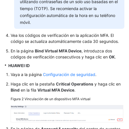
utilizando contraseñas de un solo uso basadas en el
Política
tiempo (TOTP). Se recomienda activar la
de
configuración automática de la hora en su teléfono
contraseñas
móvil.
ACL
Vea los códigos de verificación en la aplicación MFA. El
código se actualiza automáticamente cada 30 segundos.
Proveedores
En la página
Bind Virtual MFA Device
, introduzca dos
de
códigos de verificación consecutivos y haga clic en
OK
.
identidades
HUAWEI ID
Broker
Vaya a la página
Configuración de seguridad
.
de
Haga clic en la pestaña
Critical Operations
y haga clic en
identidades
Bind
en la fila
Virtual MFA Device
.
personalizado
Figura 2
Vinculación de un dispositivo MFA virtual
Autenticación
MFA
y
dispositivo
En la página de
Account & security
del centro de cuentas