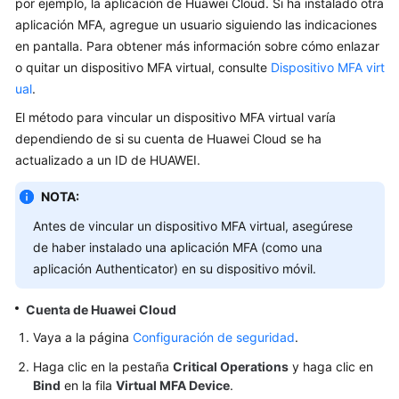
por ejemplo, la aplicación de Huawei Cloud. Si ha instalado otra
Grupos
de
aplicación MFA, agregue un usuario siguiendo las indicaciones
usuarios
en pantalla. Para obtener más información sobre cómo enlazar
y
o quitar un dispositivo MFA virtual, consulte
Dispositivo MFA virt
autorización
ual
.
El método para vincular un dispositivo MFA virtual varía
Gestión
dependiendo de si su cuenta de Huawei Cloud se ha
de
actualizado a un ID de HUAWEI.
permisos
NOTA:
Proyectos
Antes de vincular un dispositivo MFA virtual, asegúrese
Agencias
de haber instalado una aplicación MFA (como una
aplicación Authenticator) en su dispositivo móvil.
Configuraciones
de
Cuenta de Huawei Cloud
seguridad
Vaya a la página
Configuración de seguridad
.
Descripción
Haga clic en la pestaña
Critical Operations
y haga clic en
general
Bind
en la fila
Virtual MFA Device
.