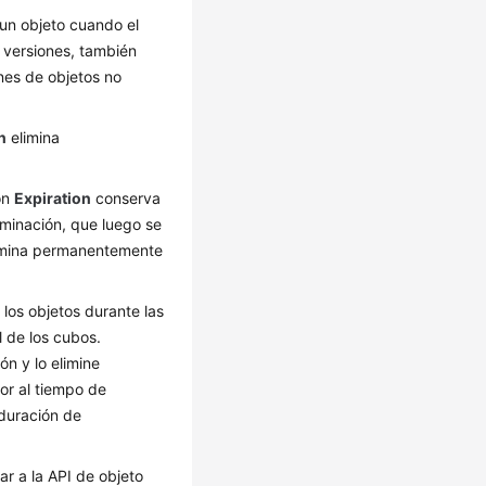
un objeto cuando el
e versiones, también
nes de objetos no
n
elimina
ión
Expiration
conserva
iminación, que luego se
mina permanentemente
los objetos durante las
l de los cubos.
ón y lo elimine
or al tiempo de
 duración de
r a la API de objeto