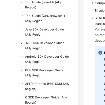
Tool Guide (obsutil) (Ally
El tiempo
Region)
Si sol
Tool Guide (OBS Browser+)
Si se 
(Ally Region)
transic
Por ej
Java SDK Developer Guide
(Ally Region)
objeto
despué
.NET SDK Developer Guide
(Ally Region)
Android SDK Developer Guide
(Ally Region)
PHP SDK Developer Guide
(Ally Region)
API Reference (PHP SDK) (Ally
Region)
C SDK Developer Guide (Ally
Region)