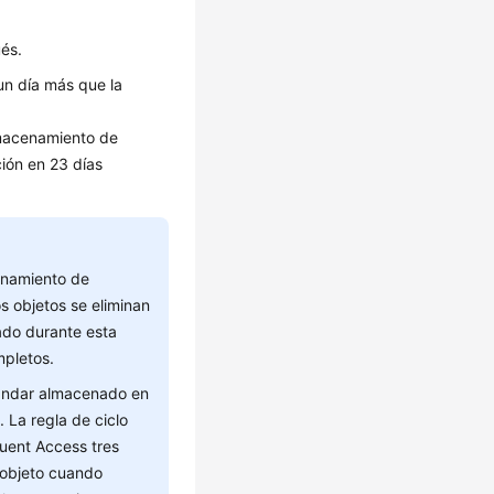
ués.
 un día más que la
lmacenamiento de
ción en 23 días
enamiento de
s objetos se eliminan
ado durante esta
mpletos.
tándar almacenado en
 La regla de ciclo
quent Access tres
l objeto cuando