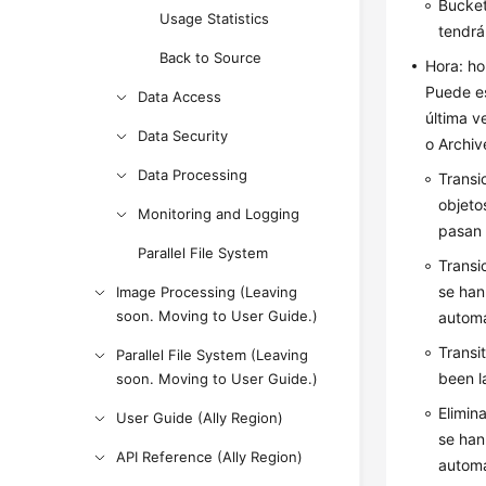
Bucket
Usage Statistics
tendrá
Back to Source
Hora: ho
Puede es
Data Access
última v
Data Security
o Archiv
Data Processing
Transi
objeto
Monitoring and Logging
pasan 
Parallel File System
Transi
se han
Image Processing (Leaving
soon. Moving to User Guide.)
automá
Transi
Parallel File System (Leaving
been l
soon. Moving to User Guide.)
Elimin
User Guide (Ally Region)
se han
API Reference (Ally Region)
autom