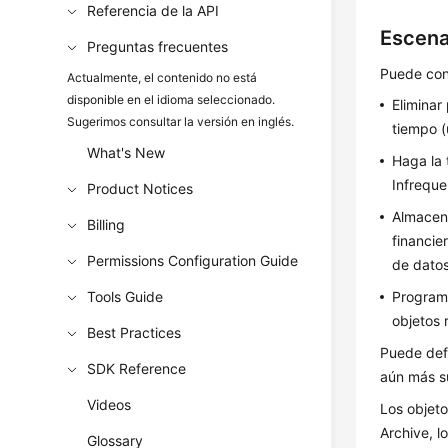
Referencia de la API
Escena
Preguntas frecuentes
Puede conf
Actualmente, el contenido no está
disponible en el idioma seleccionado.
Eliminar
Sugerimos consultar la versión en inglés.
tiempo 
What's New
Haga la 
Infreque
Product Notices
Almacene
Billing
financie
Permissions Configuration Guide
de datos
Tools Guide
Programe
objetos 
Best Practices
Puede defi
SDK Reference
aún más su
Videos
Los objet
Archive, l
Glossary