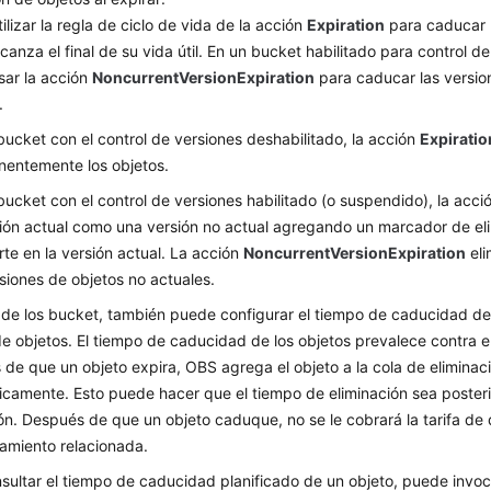
ilizar la regla de ciclo de vida de la acción
Expiration
para caducar 
lcanza el final de su vida útil. En un bucket habilitado para control d
sar la acción
NoncurrentVersionExpiration
para caducar las versio
.
bucket con el control de versiones deshabilitado, la acción
Expiratio
entemente los objetos.
bucket con el control de versiones habilitado (o suspendido), la acc
sión actual como una versión no actual agregando un marcador de el
rte en la versión actual. La acción
NoncurrentVersionExpiration
eli
rsiones de objetos no actuales.
e los bucket, también puede configurar el tiempo de caducidad de 
e objetos. El tiempo de caducidad de los objetos prevalece contra e
de que un objeto expira, OBS agrega el objeto a la cola de eliminaci
icamente. Esto puede hacer que el tiempo de eliminación sea posteri
ón. Después de que un objeto caduque, no se le cobrará la tarifa de
amiento relacionada.
sultar el tiempo de caducidad planificado de un objeto, puede invoca