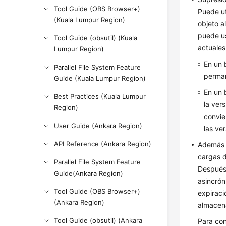
Tool Guide (OBS Browser+)
Puede ut
(Kuala Lumpur Region)
objeto a
puede u
Tool Guide (obsutil) (Kuala
actuales
Lumpur Region)
En un 
Parallel File System Feature
perman
Guide (Kuala Lumpur Region)
En un 
Best Practices (Kuala Lumpur
la ver
Region)
convie
User Guide (Ankara Region)
las ve
API Reference (Ankara Region)
Además d
cargas d
Parallel File System Feature
Después 
Guide(Ankara Region)
asincrón
Tool Guide (OBS Browser+)
expiraci
(Ankara Region)
almacen
Tool Guide (obsutil) (Ankara
Para con