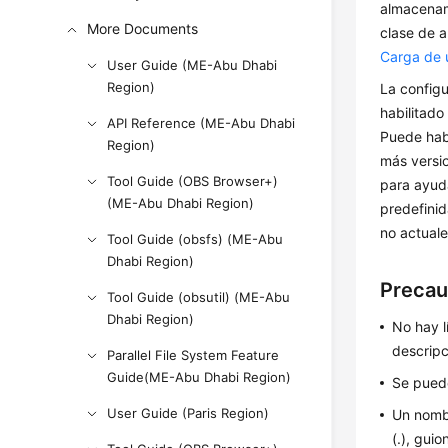
almacenam
More Documents
clase de 
Carga de 
User Guide (ME-Abu Dhabi
Region)
La configu
habilitado
API Reference (ME-Abu Dhabi
Puede habi
Region)
más versio
Tool Guide (OBS Browser+)
para ayuda
(ME-Abu Dhabi Region)
predefinid
no actuale
Tool Guide (obsfs) (ME-Abu
Dhabi Region)
Precau
Tool Guide (obsutil) (ME-Abu
Dhabi Region)
No hay l
descripc
Parallel File System Feature
Guide(ME-Abu Dhabi Region)
Se puede
User Guide (Paris Region)
Un nombr
(.), guio