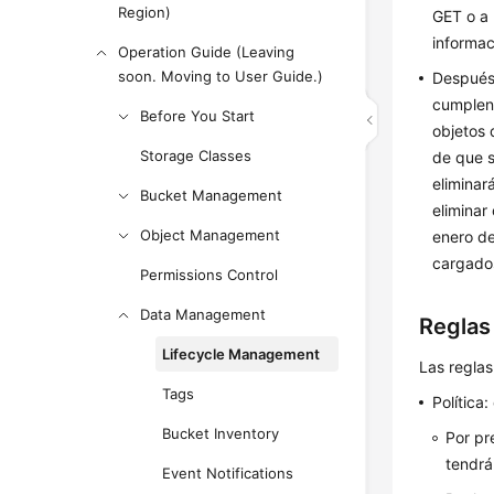
Region)
GET o a
informac
Operation Guide (Leaving
soon. Moving to User Guide.)
Después 
cumplen 
Before You Start
objetos 
Storage Classes
de que s
eliminar
Bucket Management
eliminar
Object Management
enero de
cargados
Permissions Control
Data Management
Reglas 
Lifecycle Management
Las reglas
Tags
Política
Bucket Inventory
Por pr
tendrá
Event Notifications