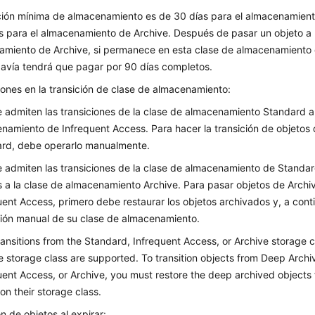
ción mínima de almacenamiento es de 30 días para el almacenamient
s para el almacenamiento de Archive. Después de pasar un objeto a 
amiento de Archive, si permanece en esta clase de almacenamiento
davía tendrá que pagar por 90 días completos.
iones en la transición de clase de almacenamiento:
e admiten las transiciones de la clase de almacenamiento Standard a
namiento de Infrequent Access. Para hacer la transición de objetos
rd, debe operarlo manualmente.
e admiten las transiciones de la clase de almacenamiento de Standar
 a la clase de almacenamiento Archive. Para pasar objetos de Archi
uent Access, primero debe restaurar los objetos archivados y, a contin
ción manual de su clase de almacenamiento.
ransitions from the Standard, Infrequent Access, or Archive storage 
e storage class are supported. To transition objects from Deep Archi
uent Access, or Archive, you must restore the deep archived objects 
ion their storage class.
n de objetos al expirar: