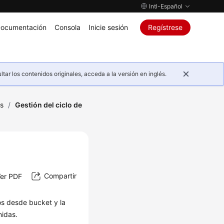
Intl-Español
ocumentación
Consola
Inicie sesión
Regístrese
ar los contenidos originales, acceda a la versión en inglés.
os
/
Gestión del ciclo de
Compartir
er PDF
tos desde bucket y la
nidas.