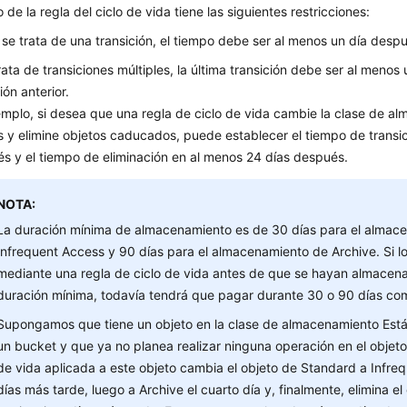
 de la regla del ciclo de vida tiene las siguientes restricciones:
o se trata de una transición, el tiempo debe ser al menos un día desp
trata de transiciones múltiples, la última transición debe ser al menos
ión anterior.
emplo, si desea que una regla de ciclo de vida cambie la clase de a
s y elimine objetos caducados, puede establecer el tiempo de transi
s y el tiempo de eliminación en al menos 24 días después.
NOTA:
La duración mínima de almacenamiento es de 30 días para el almac
Infrequent Access y 90 días para el almacenamiento de Archive. Si lo
mediante una regla de ciclo de vida antes de que se hayan almacen
duración mínima, todavía tendrá que pagar durante 30 o 90 días co
Supongamos que tiene un objeto en la clase de almacenamiento Es
un bucket y que ya no planea realizar ninguna operación en el objeto.
de vida aplicada a este objeto cambia el objeto de Standard a Infre
días más tarde, luego a Archive el cuarto día y, finalmente, elimina e