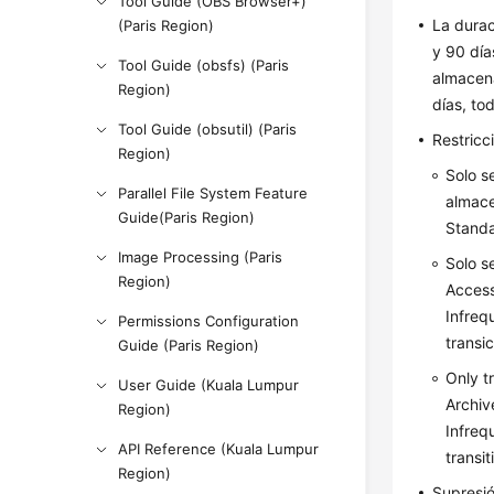
Tool Guide (OBS Browser+)
La dura
(Paris Region)
y 90 día
Tool Guide (obsfs) (Paris
almacen
Region)
días, to
Tool Guide (obsutil) (Paris
Restricc
Region)
Solo s
Parallel File System Feature
almace
Guide(Paris Region)
Standa
Image Processing (Paris
Solo s
Region)
Access
Infreq
Permissions Configuration
transi
Guide (Paris Region)
Only t
User Guide (Kuala Lumpur
Archiv
Region)
Infreq
API Reference (Kuala Lumpur
transit
Region)
Supresió