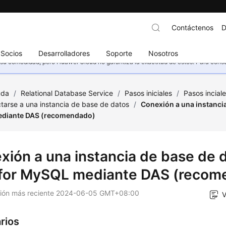
Contáctenos
D
Socios
Desarrolladores
Soporte
Nosotros
u comodidad, pero Huawei Cloud no garantiza la exactitud de estos. Para consult
uda
/
Relational Database Service
/
Pasos iniciales
/
Pasos incia
tarse a una instancia de base de datos
/
Conexión a una instanci
ediante DAS (recomendado)
xión a una instancia de base de 
for MySQL mediante DAS (recom
ción más reciente
2024-06-05 GMT+08:00
V
rios