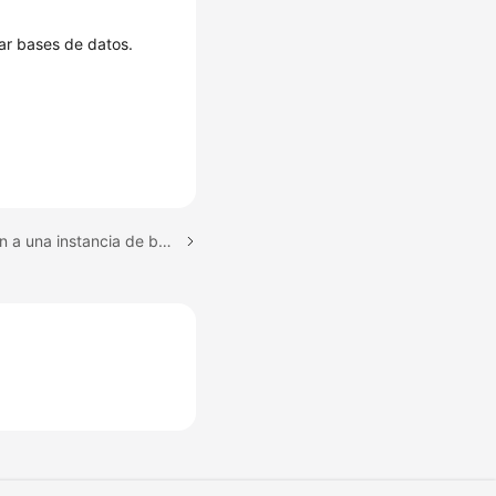
rar bases de datos.
Tema siguiente: Conexión a una instancia de base de datos de RDS for MySQL a través de una red privada