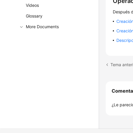
Operac
Videos
Después de
Glossary
Creació
More Documents
Creació
Descripc
Tema anteri
Comenta
¿Le pareció