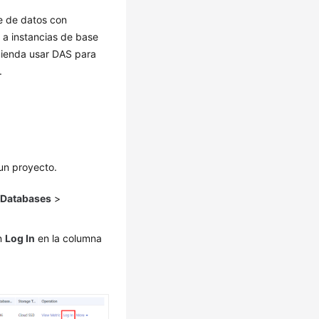
e de datos con
 a instancias de base
mienda usar DAS para
.
 un proyecto.
e
Databases
>
en
Log In
en la columna