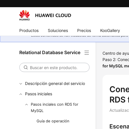
Productos
Soluciones
Precios
KooGallery
Estos contenidos se han traducido de forma automática para s
Relational Database Service
Centro de ay
Paso 2: Conec
for MySQL m
Descripción general del servicio
Cone
Pasos iniciales
RDS 
Pasos inciales con RDS for
Actualiza
MySQL
Guía de operación
Escena