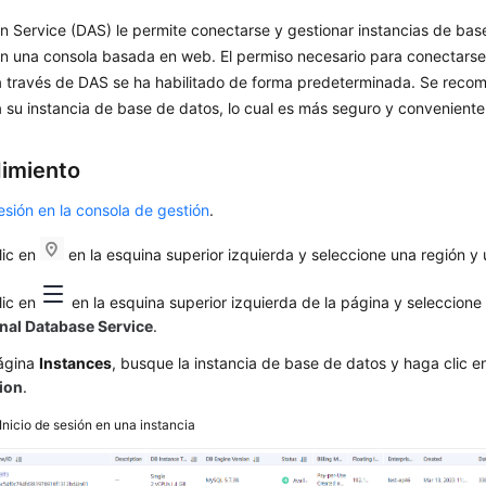
n Service (DAS)
le permite conectarse y gestionar instancias de bas
en una consola basada en web. El permiso necesario para conectarse
a través de DAS se ha habilitado de forma predeterminada. Se reco
 su instancia de base de datos
, lo cual es más seguro y conveniente
imiento
sesión en la consola de gestión
.
lic en
en la esquina superior izquierda y seleccione una región y
lic en
en la esquina superior izquierda de la página y seleccion
onal Database Service
.
página
Instances
, busque la instancia de base de datos y haga clic 
ion
.
Inicio de sesión en una instancia