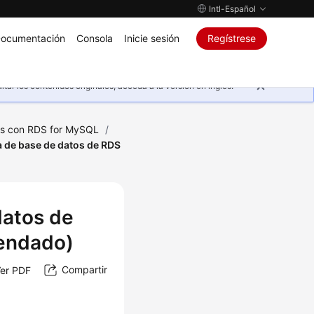
Intl-Español
ocumentación
Consola
Inicie sesión
Regístrese
ar los contenidos originales, acceda a la versión en inglés.
les con RDS for MySQL
/
a de base de datos de RDS
datos de
endado)
Compartir
er PDF