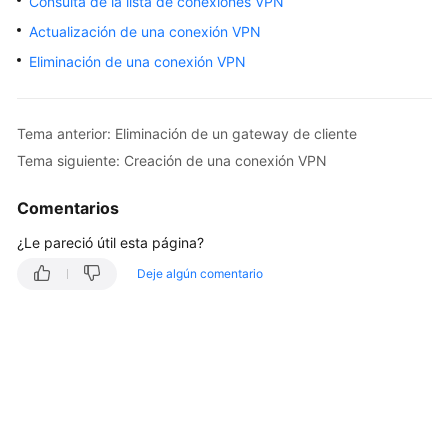
Consulta de la lista de conexiones VPN
Guía
Actualización de una conexión VPN
del
Eliminación de una conexión VPN
usuario
Preguntas
Tema anterior: Eliminación de un gateway de cliente
frecuentes
Tema siguiente: Creación de una conexión VPN
Referencia
de
Comentarios
la
¿Le pareció útil esta página?
API
Deje algún comentario
Antes
de
comenzar
Descripción
de
las