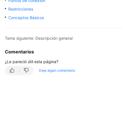
Puntos de conexión
Guía
Restricciones
del
Conceptos Básicos
usuario
Preguntas
Tema siguiente: Descripción general
frecuentes
Comentarios
Referencia
de
¿Le pareció útil esta página?
la
Deje algún comentario
API
Antes
de
comenzar
Descripción
general