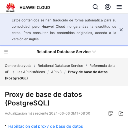
Estos contenidos se han traducido de forma automática para su
comodidad, pero Huawei Cloud no garantiza la exactitud de
estos. Para consultar los contenidos originales, acceda a la
versión en inglés.
Relational Database Service
Centro de ayuda
/
Relational Database Service
/
Referencia de la
API
/
Las API históricas
/
API v3
/
Proxy de base de datos
(PostgreSQL)
Descripción
general
Proxy de base de datos
del
(PostgreSQL)
servicio
Actualización más reciente
2024-06-06 GMT+08:00
Pasos
iniciales
Habilitación del proxy de base de datos