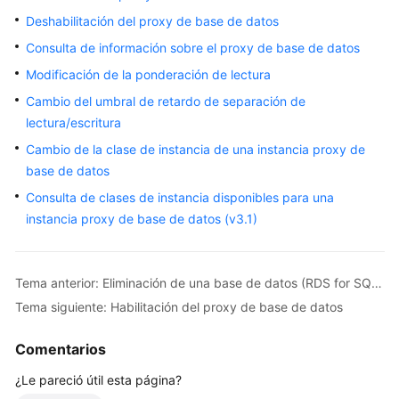
Deshabilitación del proxy de base de datos
Guía
del
Consulta de información sobre el proxy de base de datos
usuario
Modificación de la ponderación de lectura
Cambio del umbral de retardo de separación de
Referencia
de
lectura/escritura
la
Cambio de la clase de instancia de una instancia proxy de
API
base de datos
Consulta de clases de instancia disponibles para una
Antes
instancia proxy de base de datos (v3.1)
de
comenzar
Tema anterior: Eliminación de una base de datos (RDS for SQL Server)
Descripción
de
Tema siguiente: Habilitación del proxy de base de datos
API
Comentarios
Llamadas
¿Le pareció útil esta página?
a