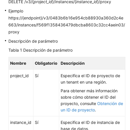
APIs
DELETE /v3/{
project_id
}/instances/{
instance_id
}/proxy
Ejemplo
API
https://{endpoint}/v3/0483b6b16e954cb88930a360d2c4e
v3.1
663/instances/f569f1358436479dbcba8603c32cc4aein03/
(Recomendado)
proxy
API
Descripción de parámetro
v3
Tabla 1
Descripción de parámetro
(recomendado)
Nombre
Obligatorio
Descripción
Las
API
project_id
Sí
Especifica el ID de proyecto de
históricas
un tenant en una región.
Para obtener más información
API
sobre cómo obtener el ID del
v3
proyecto, consulte
Obtención de
un ID de proyecto
.
Consulta
de
instance_id
Sí
Especifica el ID de instancia de
versiones
base de datos.