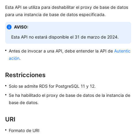
Esta API se utiliza para deshabilitar el proxy de base de datos
Guía
del
para una instancia de base de datos especificada.
usuario
AVISO:
Referencia
Esta API no estará disponible el 31 de marzo de 2024.
de
la
Antes de invocar a una API, debe entender la API de
Autentic
API
ación
.
Antes
Restricciones
de
comenzar
Solo se admite RDS for PostgreSQL 11 y 12.
Se ha habilitado el proxy de base de datos de la instancia de
Descripción
base de datos.
de
API
URI
Llamadas
Formato de URI
a