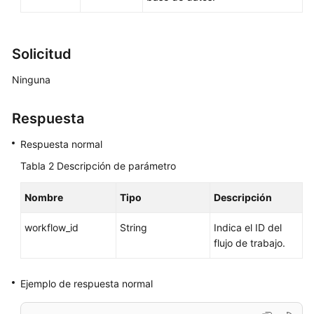
de
API
Solicitud
Actualización
de
Ninguna
una
versión
secundaria
Respuesta
Respuesta normal
Aplicación
de
Tabla 2
Descripción de parámetro
plantilla
de
Nombre
Tipo
Descripción
parámetros.
workflow_id
String
Indica el ID del
Modificación
flujo de trabajo.
de
parámetros
Ejemplo de respuesta normal
de
una