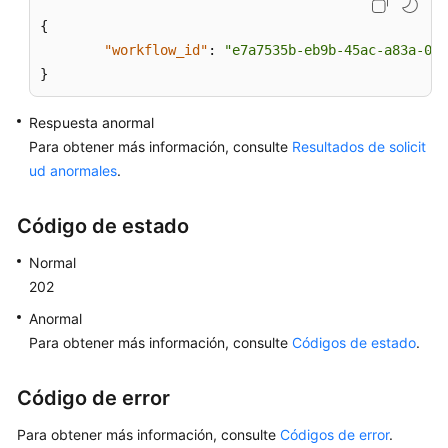
instancia
de
{
base
"workflow_id"
:
"e7a7535b-eb9b-45ac-a83a-020
de
}
datos
especificada
Respuesta anormal
Para obtener más información, consulte
Resultados de solicit
Restauración
ud anormales
.
de
datos
Código de estado
en
una
Normal
instancia
202
de
base
Anormal
de
Para obtener más información, consulte
Códigos de estado
.
datos
existente
Código de error
Restaurar
Para obtener más información, consulte
Códigos de error
.
tablas