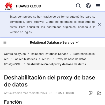
Estos contenidos se han traducido de forma automática para su
comodidad, pero Huawei Cloud no garantiza la exactitud de
estos. Para consultar los contenidos originales, acceda a la
versión en inglés.
Relational Database Service
Centro de ayuda
/
Relational Database Service
/
Referencia de la
API
/
Las API históricas
/
API v3
/
Proxy de base de datos
(PostgreSQL)
/
Deshabilitación del proxy de base de datos
Descripción
general
Deshabilitación del proxy de base
del
de datos
servicio
Actualización más reciente
2024-06-06 GMT+08:00
Pasos
iniciales
Función