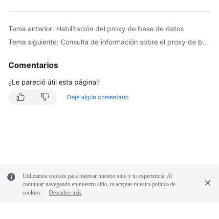
a
un
Tema anterior: Habilitación del proxy de base de datos
punto
Tema siguiente: Consulta de información sobre el proxy de base de datos
especificado
en
Comentarios
el
tiempo
¿Le pareció útil esta página?
(RDS
for
Deje algún comentario
MySQL)
Consulta
de
registros
de
errores
Utilizamos cookies para mejorar nuestro sitio y tu experiencia. Al
de
continuar navegando en nuestro sitio, tú aceptas nuestra política de
cookies.
Descubre más
base
de
datos