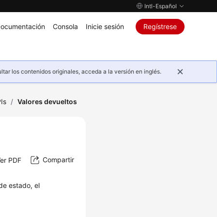
Intl-Español
ocumentación
Consola
Inicie sesión
Regístrese
ar los contenidos originales, acceda a la versión en inglés.
Is
/
Valores devueltos
Compartir
er PDF
de estado, el