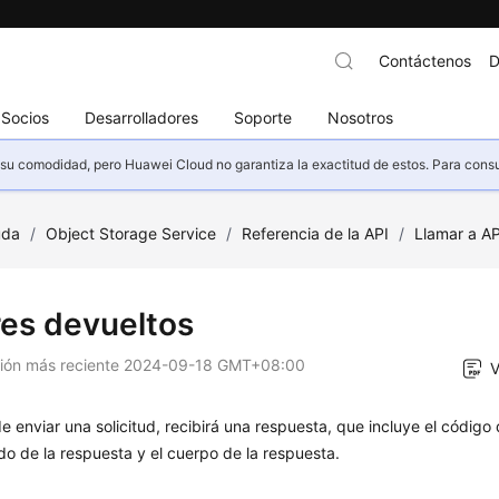
Contáctenos
D
Socios
Desarrolladores
Soporte
Nosotros
u comodidad, pero Huawei Cloud no garantiza la exactitud de estos. Para consult
uda
/
Object Storage Service
/
Referencia de la API
/
Llamar a AP
res devueltos
ción más reciente
2024-09-18 GMT+08:00
V
 enviar una solicitud, recibirá una respuesta, que incluye el código 
o de la respuesta y el cuerpo de la respuesta.