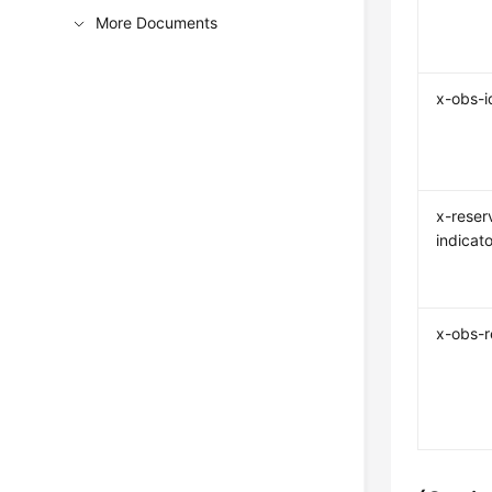
More Documents
x-obs-i
x-reser
indicato
x-obs-r