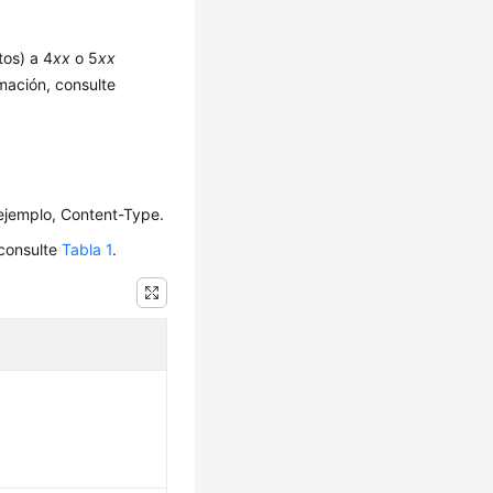
tos) a 4
xx
o 5
xx
mación, consulte
ejemplo, Content-Type.
consulte
Tabla 1
.