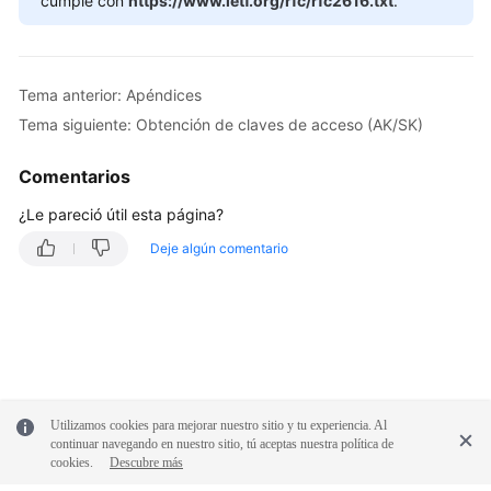
cumple con
https://www.ietf.org/rfc/rfc2616.txt
.
las
API
Llamar
Tema anterior: Apéndices
a
Tema siguiente: Obtención de claves de acceso (AK/SK)
APIs
Comentarios
Pasos
iniciales
¿Le pareció útil esta página?
Deje algún comentario
Las
API
Códigos
de
error
Permisos
Utilizamos cookies para mejorar nuestro sitio y tu experiencia. Al
continuar navegando en nuestro sitio, tú aceptas nuestra política de
y
cookies.
Descubre más
acciones