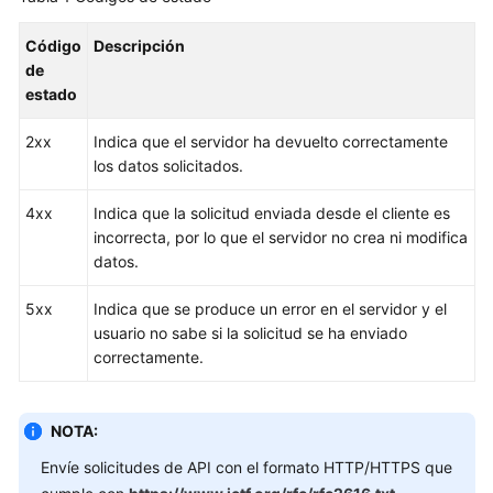
Guía
Código
Descripción
del
de
usuario
estado
Guía
2xx
Indica que el servidor ha devuelto correctamente
del
los datos solicitados.
usuario
4xx
Indica que la solicitud enviada desde el cliente es
Referencia
incorrecta, por lo que el servidor no crea ni modifica
de
datos.
la
API
5xx
Indica que se produce un error en el servidor y el
usuario no sabe si la solicitud se ha enviado
Antes
correctamente.
de
comenzar
NOTA:
Descripción
Envíe solicitudes de API con el formato HTTP/HTTPS que
de