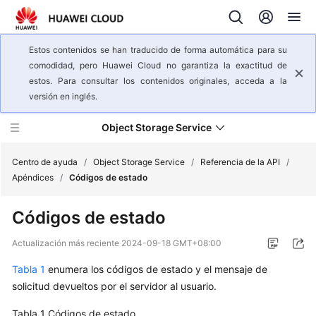
Estos contenidos se han traducido de forma automática para su
comodidad, pero Huawei Cloud no garantiza la exactitud de
estos. Para consultar los contenidos originales, acceda a la
versión en inglés.
Object Storage Service
Centro de ayuda
/
Object Storage Service
/
Referencia de la API
/
Apéndices
/
Códigos de estado
Descripción
Códigos de estado
general
del
Actualización más reciente
2024-09-18 GMT+08:00
servicio
Tabla 1
enumera los códigos de estado y el mensaje de
Pasos
solicitud devueltos por el servidor al usuario.
iniciales
Tabla 1
Códigos de estado