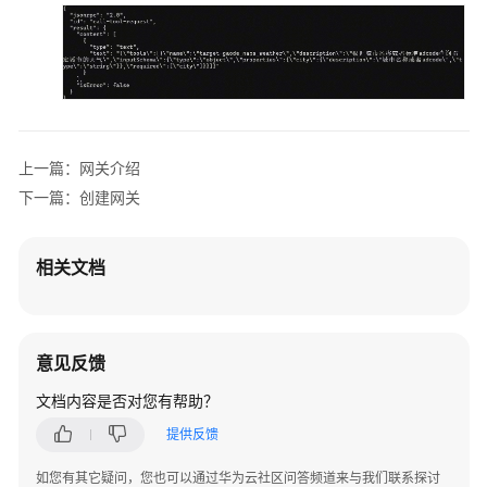
gateway_url = 
"<gateway_url>"
# 网关接口地址（
（SLA）
access_token = 
"<API_KEY>"
# 认证凭证：AP
tool_name = 
"x_agentarts_gateway_tool_semantic_
白
arguments = {
"query"
: 
"查询杭州的天气"
}        
#
皮
书
if
 result:

资
print
(json.dumps(result, indent=
2
, ensure_a
上一篇：网关介绍
源
下一篇：创建网关
支
持
相关文档
区
域
系
意见反馈
统
权
文档内容是否对您有帮助？
限
提供反馈
如您有其它疑问，您也可以通过华为云社区问答频道来与我们联系探讨