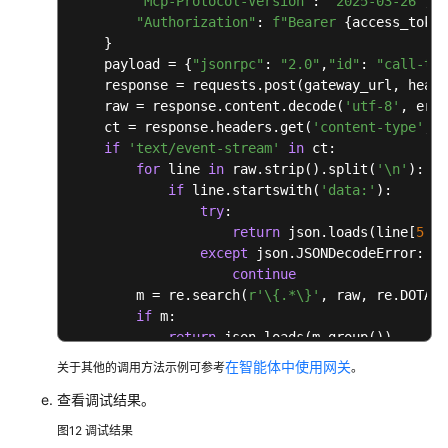
"Mcp-Protocol-Version"
: 
"2025-03-26"
,  
用
"Authorization"
: 
f"Bearer 
{access_token
参
    }

考
    payload = {
"jsonrpc"
: 
"2.0"
,
"id"
: 
"call-too
    response = requests.post(gateway_url, heade
产
    raw = response.content.decode(
'utf-8'
, erro
品
    ct = response.headers.get(
'content-type'
, 
'
术
if
'text/event-stream'
in
 ct:

语
for
 line 
in
 raw.strip().split(
'\n'
):

if
 line.startswith(
'data:'
):

责
try
:

任
return
 json.loads(line[
5
:].
共
except
 json.JSONDecodeError:

担
continue
        m = re.search(
r'\{.*\}'
, raw, re.DOTALL
云
if
 m:

return
 json.loads(m.group())

服
try
:

务
在智能体中使用网关
关于其他的调用方法示例可参考
。
return
 json.loads(raw)

等
查看调试结果。
except
 json.JSONDecodeError:

级
print
(
f"[Fail]: 
{raw[:
200
]}
"
)

协
图12
调试结果
return
None
议