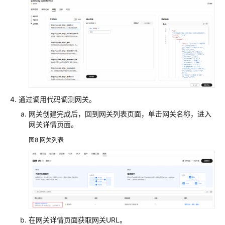
时
观
测
智
能
体
AgentArts
通过调用代码调测网关。
SDK
网关创建完成后，回到网关列表页面，单击网关名称，进入
参
网关详情页面。
考
图8
网关列表
常
见
问
题
智
能
在网关详情页面获取网关URL。