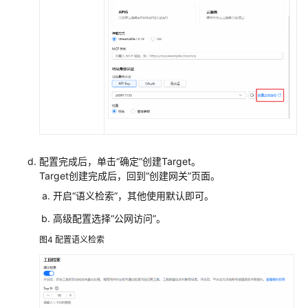
示
例：
集
成
高
德
的
MCP
服
配置完成后，单击“确定”创建Target。
务
Target创建完成后，回到“创建网关”页面。
实
现
开启“
语义检索
”，
其他使用默认即可。
旅
高级配置选择“公网访问”。
行
图4
配置语义检索
攻
略
制
定