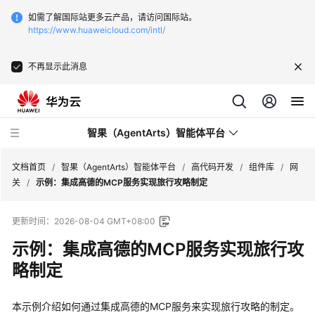
如需了解国际站更多云产品，请访问国际站。
https://www.huaweicloud.com/intl/
不再显示此消息
智果（AgentArts）智能体平台
文档首页
/
智果（AgentArts）智能体平台
/
高代码开发
/
组件库
/
网
关
/
示例：集成高德的MCP服务实现旅行攻略制定
最
更新时间：
2026-08-04 GMT+08:00
新
动
示例：集成高德的MCP服务实现旅行攻
态
略制定
产
品
本示例介绍如何通过集成高德的MCP服务来实现旅行攻略的制定。