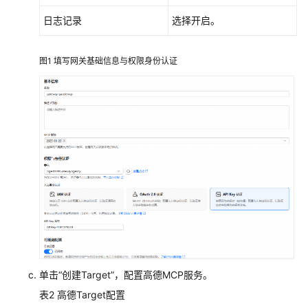
基
日志记录
选择开启。
础
示
图1
填写网关基础信息与权限身份认证
例：
创
建
基
础
对
话
智
能
体
进
阶
示
单击“创建Target”，配置高德MCP服务。
例：
构
表2
高德Target配置