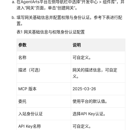
在AgentArts平台左侧导航栏中选择“开发中心 > 组件库”，并
代
进入“网关”页面，单击“创建网关”。
码
开
填写网关基础信息并配置权限与身份认证。参考下表进行配
发
置。
表1
网关基础信息与权限身份认证配置
高
代
参数
说明
码
开
名称
可自定义。
发
概
描述（可选）
网关的描述信息，可自定
述
义。
高
MCP 版本
2025-03-26
代
码
委托
使用平台的默认值。
开
发
入站身份认证
选择API Key认证。
流
程
API Key名称
可自定义。