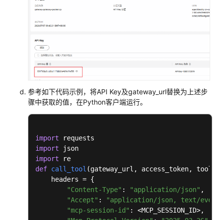
参
考
常
见
问
题
参考如下代码示例，将API Key及gateway_url替换为上述步
视
骤中获取的值，在Python客户端运行。
频
帮
助
import
文
import
档
import
下
def
call_tool
(
gateway_url, access_token, tool_n
载
    headers = {

"Content-Type"
: 
"application/json"
,

"Accept"
: 
"application/json, text/event
通
"mcp-session-id"
: <MCP_SESSION_ID>,  
#