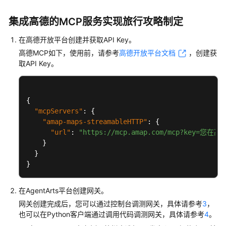
介
绍
集成高德的
MCP
服务实现旅行攻略制定
开
在高德开放平台创建并获取API Key。
始
高德MCP如下，使用前，请参考
高德开放平台文档
，创建获
使
取API Key。
用
计
{
费
"mcpServers"
:
{
说
"amap-maps-streamableHTTP"
:
{
明
"url"
:
"https://mcp.amap.com/mcp?key=您
}
低
}
代
}
码
开
在AgentArts平台创建网关。
发
网关创建完成后，您可以通过控制台调测网关，具体请参考
3
，
也可以在Python客户端通过调用代码调测网关，具体请参考
4
。
高