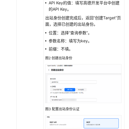
API Key的值：填写高德开发平台中创建
组
的API Key。
件
出站身份创建完成后，返回“创建Target”页
库
面，选择已创建的出站身份。
沙
位置：选择“查询参数”。
箱
参数名称：填写为key。
工
前缀：不填。
具
图2
创建出站身份
记
忆
库
网
关
网
图3
配置出站身份认证
关
介
绍