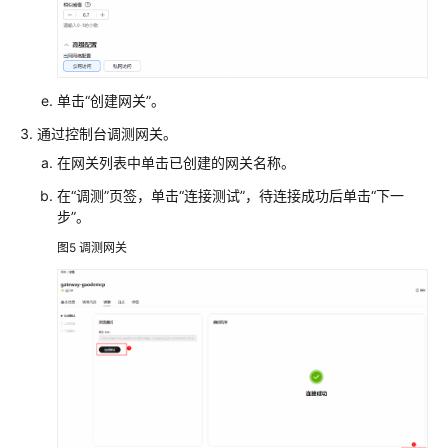
创
建
网
关
单击“创建网关”。
在
通过控制台调测网关。
网
在网关列表中单击已创建的网关名称。
关
中
在“调测”页签，单击“连接测试”，待连接成功后单击“下一
创
步”。
建
图5
调测网关
Target
调
测
网
关
在
智