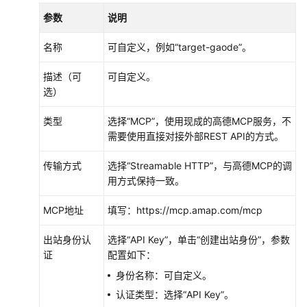
建
全
参数
说明
能
出
名称
可自定义，例如“target-gaode”。
行
描述（可
可自定义。
助
选）
手
（集
类型
选择“MCP”，使用现成的高德MCP服务，不
成
需要使用直接对接外部REST API的方式。
模
型/
传输方式
选择“Streamable HTTP”，与高德MCP的调
记
用方式保持一致。
忆/
沙
MCP地址
填写：https://mcp.amap.com/mcp
箱/
网
出站身份认
选择“API Key”，单击“创建出站身份”，参数
关/
证
配置如下：
高
德
身份名称：可自定义。
mcp）
认证类型：选择“API Key”。