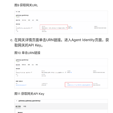
体
图9
获取网关URL
运
营
运
维
OfficeAce
在网关详情页面单击URN链接。进入Agent Identity页面，获
(PC
取网关的API Key。
版)
图10
单击URN链接
最
佳
实
践
API
参
图11
获取网关API Key
考
SDK