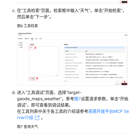
能
体
在“工具检索”页面，检索框中输入“天气”，单击“开始检索”，
然后单击“下一步”。
中
使
图6
工具检索
用
网
关
管
理
网
关
部
进入“工具调试”页面，选择“target-
署
gaode_maps_weather”，参考
图7
设置请求参数，单击“开始
智
调试”，即可查看到调试结果。
能
在工具列表中关于各工具的介绍请参考
高德开放平台MCP Se
体
rver介绍
。
运
图7
查询天气
行