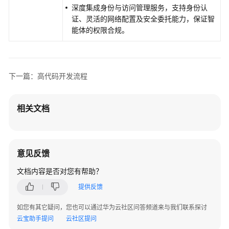
手
深度集成身份与访问管理服务，支持身份认
（集
证、灵活的网络配置及安全委托能力，保证智
成
能体的权限合规。
模
型/
记
忆/
下一篇：高代码开发流程
沙
箱/
相关文档
网
关/
高
德
意见反馈
mcp）
文档内容是否对您有帮助？
组
提供反馈
件
库
如您有其它疑问，您也可以通过华为云社区问答频道来与我们联系探讨
云宝助手提问
云社区提问
部