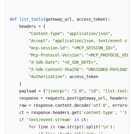
print
(
f"[Fail]: 
{raw[:
200
]}
"
)

组
件
return
None
库
def
list_tools
(
gateway_url, access_token
):

gateway_url = 
    headers = {

"<GATEWAY_URL>"
# 网关接口地址（业务A
沙
access_token = 
"Content-Type"
"<API_KEY>"
: 
"application/json"
# 认证凭证：APIKey
,

箱
tool_name = 
"Accept"
"<TOOL_NAME>"
: 
"application/json, text/event-stre
# 待调用的工具名称，通过
工
arguments = {
"mcp-session-id"
"param1"
: 
"value1"
: 
"<MCP_SESSION_ID>"
, 
"param2"
: 
"value2"
,     
#
}
具
"Mcp-Protocol-Version"
: 
"<MCP_PROTOCOL_VERSI
if
 result:

"X-Sdk-Date"
: 
"<X_SDK_DATE>"
,             
#
记
print
"X-Sdk-Content-Sha256"
(json.dumps(result, indent=
: 
"UNSIGNED-PAYLOAD"
2
, ensure_ascii=
,

忆
"Authorization"
: access_token               
库
    }

    payload = {
"jsonrpc"
: 
"2.0"
, 
"id"
: 
"list-tools-r
网
    response = requests.post(gateway_url, headers=he
关
    raw = response.content.decode(
'utf-8'
, errors=
'r
    ct = response.headers.get(
'content-type'
, 
''
)

网
关
if
'text/event-stream'
in
 ct:

介
for
 line 
in
 raw.strip().split(
'\n'
):

绍