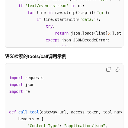
创
if
'text/event-stream'
in
 ct:

建
for
 line 
in
 raw.strip().split(
'\n'
):

网
if
 line.startswith(
'data:'
):

关
try
:

return
 json.loads(line[
5
:].strip
在
except
 json.JSONDecodeError:

网
continue
关
        m = re.search(
r'\{.*\}'
, raw, re.DOTALL)

中
语义检索的tools/call调用示例
if
 m:

创
建
return
 json.loads(m.group())

Target
try
:

import
return
 json.loads(raw)

import
调
except
 json.JSONDecodeError:

import
 re

测
print
(
f"[Fail]: 
{raw[:
200
]}
"
)

网
return
None
关
gateway_url = 
"<GATEWAY_URL>"
# 网关接口地址（业务A
def
call_tool
(
gateway_url, access_token, tool_name, 
access_token = 
"<API_KEY>"
# 认证凭证：APIKey
在
    headers = {

智
"Content-Type"
: 
"application/json"
,
