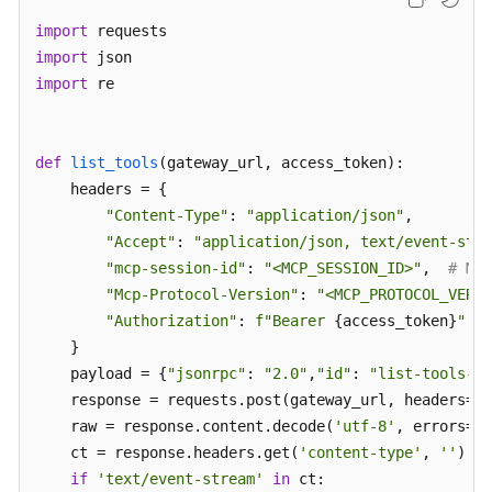
代
import
码
import
开
发
import
 re

高
代
def
list_tools
(
gateway_url, access_token
):

码
    headers = {

开
"Content-Type"
: 
"application/json"
,

发
"Accept"
: 
"application/json, text/event-stre
概
"mcp-session-id"
: 
"<MCP_SESSION_ID>"
,  
# M
述
"Mcp-Protocol-Version"
: 
"<MCP_PROTOCOL_VERSI
"Authorization"
: 
f"Bearer 
{access_token}
"
高
    }

代
    payload = {
"jsonrpc"
: 
"2.0"
,
"id"
: 
"list-tools-re
码
    response = requests.post(gateway_url, headers=he
开
发
    raw = response.content.decode(
'utf-8'
, errors=
'r
流
    ct = response.headers.get(
'content-type'
, 
''
)

程
if
'text/event-stream'
in
 ct:
