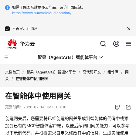
如需了解国际站更多云产品，请访问国际站。
https://www.huaweicloud.com/intl/
不再显示此消息
智果（AgentArts）智能体平台
文档首页
/
智果（AgentArts）智能体平台
/
高代码开发
/
组件库
/
网
关
/
在智能体中使用网关
最
在智能体中使用网关
新
动
更新时间：
2026-07-14 GMT+08:00
态
创建网关后，您需要将已经创建的网关集成到智能体的代码中或添
产
加到已有的MCP智能体客户端，以便后续调用网关能力，可以参考
品
以下示例代码，并根据需求自定义修改其中的信息，生成实际使用