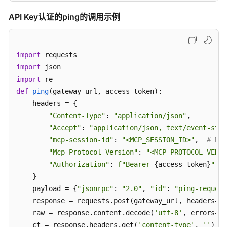
if
 line.startswith(
'data:'
):

try
:

API Key认证的ping的调用示例
示
return
 json.loads(line[
5
:].strip
例：
except
 json.JSONDecodeError:

集
continue
成
import
        m = re.search(
r'\{.*\}'
, raw, re.DOTALL)

高
import
if
 m:

德
import
return
 json.loads(m.group())

的
def
ping
(
gateway_url, access_token
):

try
:

MCP
    headers = {

return
 json.loads(raw)

服
"Content-Type"
: 
"application/json"
,

务
except
 json.JSONDecodeError:

"Accept"
: 
"application/json, text/event-stre
实
print
(
f"[Fail]: 
{raw[:
200
]}
"
)

"mcp-session-id"
: 
"<MCP_SESSION_ID>"
,  
# M
现
return
None
"Mcp-Protocol-Version"
: 
"<MCP_PROTOCOL_VERSI
旅
"Authorization"
: 
f"Bearer 
{access_token}
"
行
gateway_url = 
"<GATEWAY_URL>"
# 网关接口地址（业
    }

攻
access_token = 
"<AUTHORIZATION>"
# 鉴权Authorizat
略
    payload = {
"jsonrpc"
: 
"2.0"
, 
"id"
: 
"ping-request
制
    response = requests.post(gateway_url, headers=he
if
 result:

定
    raw = response.content.decode(
'utf-8'
, errors=
'r
print
(json.dumps(result, indent=
2
, ensure_ascii=
    ct = response.headers.get(
'content-type'
, 
''
)
