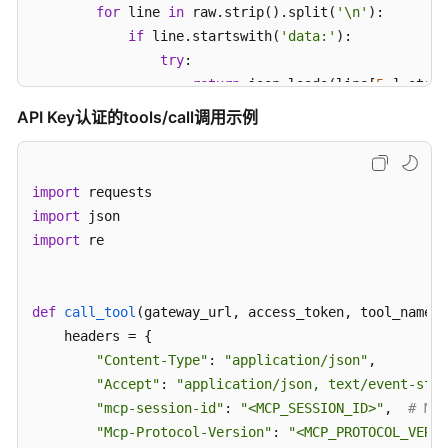
for
 line 
in
 raw.strip().split(
'\n'
):

基
if
 line.startswith(
'data:'
):

础
try
:

示
return
 json.loads(line[
5
:].strip
例：
except
 json.JSONDecodeError:

API Key认证的tools/call调用示例
创
continue
建
        m = re.search(
r'\{.*\}'
, raw, re.DOTALL)

基
if
 m:

础
import
return
 json.loads(m.group())

对
import
话
try
:

import
 re

智
return
 json.loads(raw)

能
except
 json.JSONDecodeError:

体
print
(
f"[Fail]: 
{raw[:
200
]}
"
)

def
call_tool
(
gateway_url, access_token, tool_name, 
return
None
    headers = {

进
"Content-Type"
: 
"application/json"
,

阶
gateway_url = 
"<GATEWAY_URL>"
# 网关接口地址（业务A
示
"Accept"
: 
"application/json, text/event-stre
access_token = 
"<API_KEY>"
# 认证凭证：APIKey
例：
"mcp-session-id"
: 
"<MCP_SESSION_ID>"
,  
# M
构
"Mcp-Protocol-Version"
: 
"<MCP_PROTOCOL_VERSI
if
 result:
