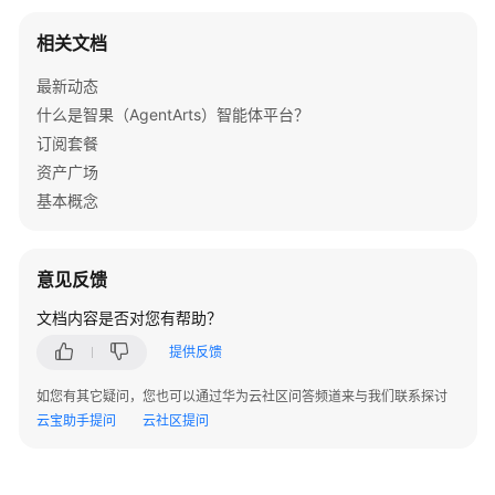
return
 json.loads(m.group())

时
try
:

相关文档
return
 json.loads(raw)

观
except
 json.JSONDecodeError:

测
最新动态
print
(
f"[Fail]: 
{raw[:
200
]}
"
)

智
什么是智果（AgentArts）智能体平台？
能
return
None
订阅套餐
体
资产广场
gateway_url = 
"<GATEWAY_URL>"
# 网关接口地址（业务A
基本概念
AgentArts
access_token = 
"<API_KEY>"
# 认证凭证：APIKey
SDK
tool_name = 
"x_agentarts_gateway_tool_semantic_searc
参
arguments = {
"query"
: 
"value"
}        
# 语义检索调用入
意见反馈
考
文档内容是否对您有帮助？
if
 result:

常
print
(json.dumps(result, indent=
2
, ensure_ascii=
提供反馈
见
问
如您有其它疑问，您也可以通过华为云社区问答频道来与我们联系探讨
题
云宝助手提问
云社区提问
智
能