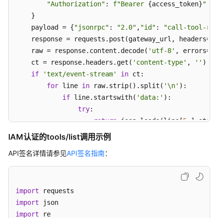
建
"Authorization"
: 
f"Bearer 
{access_token}
"
print
(json.dumps(result, indent=
2
, ensure_ascii=
全
    }

能
    payload = {
"jsonrpc"
: 
"2.0"
,
"id"
: 
"call-tool-req
出
    response = requests.post(gateway_url, headers=he
行
    raw = response.content.decode(
'utf-8'
, errors=
'r
助
    ct = response.headers.get(
'content-type'
, 
''
)

手
if
'text/event-stream'
in
 ct:

（集
for
 line 
in
 raw.strip().split(
'\n'
):

成
模
if
 line.startswith(
'data:'
):

型/
try
:

记
return
 json.loads(line[
5
:].strip
忆/
except
 json.JSONDecodeError:

IAM认证的tools/list调用示例
沙
continue
箱/
API签名详情请参见
API签名指南
：
        m = re.search(
r'\{.*\}'
, raw, re.DOTALL)

网
if
 m:

关/
return
 json.loads(m.group())

高
import
try
:

德
import
return
 json.loads(raw)

mcp）
import
except
 re

 json.JSONDecodeError:
