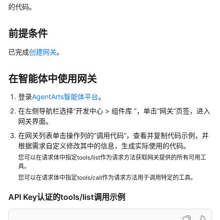
介
的代码。
绍
前提条件
开
始
已
完成
创建网关
。
使
用
在智能体中使用网关
计
登录
AgentArts智能体平台
。
费
在左侧导航栏选择“开发中心 > 组件库 ”，单击
“网关”
页签，进入
说
网关界面。
明
在网关列表单击操作列的“调用代码”，查看并复制代码示例，并
根据需求自定义修改其中的信息，生成实际使用的代码。
低
您可以在请求体中指定tools/list作为请求方法获取网关提供的所有可用工
代
具。
码
您可以在请求体中指定tools/call作为请求方法用于调用特定的工具。
开
发
API Key认证的tools/list调用示例
高