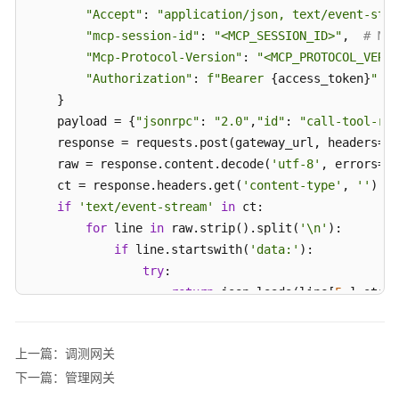
if
 result:

能
"Accept"
: 
"application/json, text/event-stre
print
(json.dumps(result, indent=
2
, ensure_ascii=
体
"mcp-session-id"
: 
"<MCP_SESSION_ID>"
,  
# M
中
"Mcp-Protocol-Version"
: 
"<MCP_PROTOCOL_VERSI
使
"Authorization"
: 
f"Bearer 
{access_token}
"
用
    }

网
    payload = {
"jsonrpc"
: 
"2.0"
,
"id"
: 
"call-tool-req
关
    response = requests.post(gateway_url, headers=he
    raw = response.content.decode(
'utf-8'
, errors=
'r
管
    ct = response.headers.get(
'content-type'
, 
''
)

理
if
'text/event-stream'
in
 ct:

网
关
for
 line 
in
 raw.strip().split(
'\n'
):

if
 line.startswith(
'data:'
):

部
try
:

署
return
 json.loads(line[
5
:].strip
智
except
 json.JSONDecodeError:

能
continue
体
上一篇：调测网关
        m = re.search(
r'\{.*\}'
, raw, re.DOTALL)

运
下一篇：管理网关
if
 m:

行