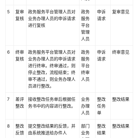
数
5
复审
政务服务平台管理人员对
政务
申诉
复审意见
据
复核
业务办理人员的申诉请求
服务
请求
集
进行复核
平台
成
管理
人员
规
范
6
终审
政务服务平台管理人员对
政务
申诉
终审意见
设
复核
业务办理人员的申诉请求
服务
请求
计
进行终审。终审通过，则
平台
停止整改，流程结束；终
终审
数
审不通过，则业务办理人
人员
据
员进行整改。
开
发
7
差评
接收整改任务单后根据任
业务
整改
整改结果
整改
务书中的内容进行整改。
办理
任务
数
人员
单
据
质
8
整改
提交整改结果的反馈，并
部门
整改
整改结果
量
反馈
由系统推送给办件人
业务
结果