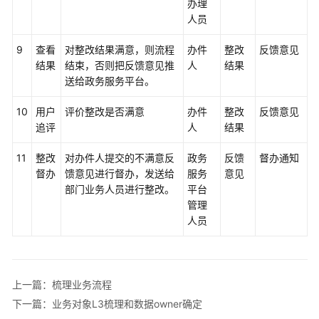
办理
数
人员
据
资
9
查看
对整改结果满意，则流程
办件
整改
反馈意见
产
结果
结束，否则把反馈意见推
人
结果
送给政务服务平台。
数
10
用户
评价整改是否满意
办件
整改
反馈意见
据
追评
人
结果
服
务
11
整改
对办件人提交的不满意反
政务
反馈
督办通知
督办
馈意见进行督办，发送给
服务
意见
修
部门业务人员进行整改。
平台
订
管理
记
人员
录
云
基
上一篇：梳理业务流程
华
海
下一篇：业务对象L3梳理和数据owner确定
政