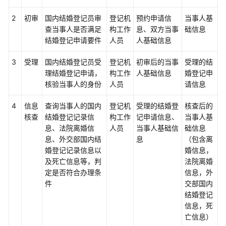
程
2
初审
国内结婚登记员审
登记机
预约申请信
当事人基
查当事人是否满足
业
构工作
息、双方当事
础信息
结婚登记申请要件
务
人员
人基础信息
流
3
受理
国内结婚登记员受
登记机
初审后的当事
受理的结
程
理结婚登记申请，
构工作
人基础信息
婚登记申
活
核验当事人的身份
人员
请信息
动
4
信息
查询当事人的国内
登记机
受理的结婚登
核查后的
业
核查
结婚登记记录信
构工作
记申请信息、
当事人基
务
息、法院离婚信
人员
当事人基础信
础信息
对
息、外交部国内结
息
（包含离
象
婚登记记录信息以
婚信息，
L3
及死亡信息等，判
法院离婚
梳
定是否符合办理条
信息，外
理
件
交部国内
和
结婚登记
数
信息，死
据
亡信息）
owner