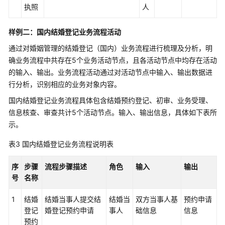
执照
人
调
研
样例二：国内结婚登记业务流程活动
业
通过对婚姻管理的结婚登记（国内）业务流程进行梳理及分析，明
务
确业务流程中共存在5个业务活动节点，且各活动节点中均存在活动
域
的输入、输出。业务流程活动通过对活动节点中输入、输出数据进
L1
行分析，识别相应的业务对象内容。
和
主
国内结婚登记业务流程具体包含结婚预约登记、初审、业务受理、
题
信息核查、审查共计5个活动节点。输入、输出信息，具体如下表所
域
示。
L2
定
表3
国内结婚登记业务流程说明表
义
序
步骤
流程步骤描述
角色
输入
输出
梳
号
名称
理
业
1
结婚
结婚当事人提交结
结婚当
双方当事人基
预约申请
务
登记
婚登记预约申请
事人
础信息
信息
流
预约