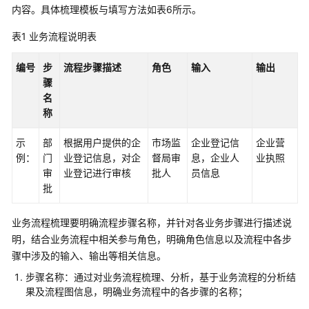
管
内容。具体梳理模板与填写方法如表6所示。
解
决
表1
业务流程说明表
方
案
编号
步
流程步骤描述
角色
输入
输出
骤
数
名
字
称
政
示
通
部
根据用户提供的企
市场监
企业登记信
企业营
例：
城
门
业登记信息，对企
督局审
息，企业人
业执照
市
审
业登记进行审核
批人
员信息
运
批
行
管
业务流程梳理要明确流程步骤名称，并针对各业务步骤进行描述说
理
明，结合业务流程中相关参与角色，明确角色信息以及流程中各步
服
骤中涉及的输入、输出等相关信息。
务
步骤名称：通过对业务流程梳理、分析，基于业务流程的分析结
平
果及流程图信息，明确业务流程中的各步骤的名称；
台