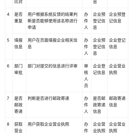
比对
息
施
步
4
是否
用户根据系统反馈的结果判
办
企业预
企业预登
骤
重复
断是否能够使用该名称进行
件
登记信
记信息
申请
人
息
组
建
5
填报
用户在页面填报企业相关信
办
企业预
企业登记
专
信息
息
件
登记信
信息
班
人
息
数
6
部门
部门对提交的信息进行评审
审
企业登
企业营业
据
审批
核
记信息
执照
架
人
构
员
规
划
7
是否
判断是否进行邮政寄递
办
是否邮
邮政寄递
设
邮政
件
政寄递
信息
计
寄递
人
信息
8
获取
用户获取企业营业执照
办
企业营
企业营业
数
营业
件
业执照
执照
据