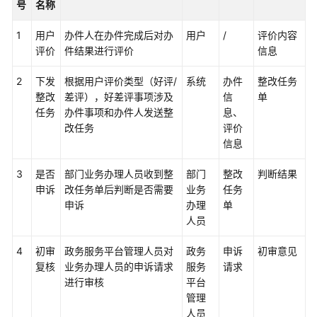
计
号
名称
和
数
1
用户
办件人在办件完成后对办
用户
/
评价内容
据
评价
件结果进行评价
信息
分
级
2
下发
根据用户评价类型（好评/
系统
办件
整改任务
整改
差评），好差评事项涉及
信
单
任务
办件事项和办件人发送整
息、
数
改任务
评价
据
信息
标
准
3
是否
部门业务办理人员收到整
部门
整改
判断结果
设
申诉
改任务单后判断是否需要
业务
任务
计
申诉
办理
单
人员
数
据
4
初审
政务服务平台管理人员对
政务
申诉
初审意见
指
复核
业务办理人员的申诉请求
服务
请求
标
进行审核
平台
设
管理
计
人员