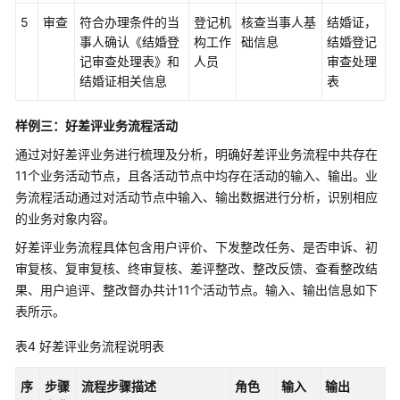
确
5
审查
符合办理条件的当
登记机
核查当事人基
结婚证，
定
事人确认《结婚登
构工作
础信息
结婚登记
记审查处理表》和
人员
审查处理
逻
结婚证相关信息
表
辑
实
样例三：好差评业务流程活动
体
L4
通过对好差评业务进行梳理及分析，明确好差评业务流程中共存在
设
11个业务活动节点，且各活动节点中均存在活动的输入、输出。业
计
务流程活动通过对活动节点中输入、输出数据进行分析，识别相应
和
的业务对象内容。
数
据
好差评业务流程具体包含用户评价、下发整改任务、是否申诉、初
来
审复核、复审复核、终审复核、差评整改、整改反馈、查看整改结
源
果、用户追评、整改督办共计11个活动节点。输入、输出信息如下
表所示。
属
性
表4
好差评业务流程说明表
L5
设
序
步骤
流程步骤描述
角色
输入
输出