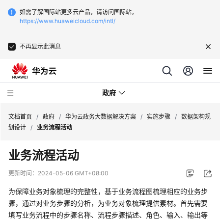
如需了解国际站更多云产品，请访问国际站。
https://www.huaweicloud.com/intl/
不再显示此消息
政府
文档首页
/
政府
/
华为云政务大数据解决方案
/
实施步骤
/
数据架构规
划设计
/
业务流程活动
新
业务流程活动
点
软
更新时间：
2024-05-06 GMT+08:00
件
一
为保障业务对象梳理的完整性，基于业务流程图梳理相应的业务步
网
骤，通过对业务步骤的分析，为业务对象梳理提供素材。首先需要
统
填写业务流程中的步骤名称、流程步骤描述、角色、输入、输出等