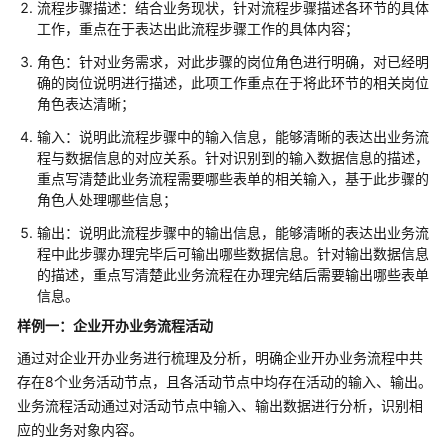
解
流程步骤描述：结合业务现状，针对流程步骤描述各环节的具体
决
工作，重点在于表达出此流程步骤工作的具体内容；
方
角色：针对业务需求，对此步骤的岗位角色进行明确，对已经明
案
确的岗位说明进行描述，此项工作重点在于将此环节的相关岗位
角色表达清晰；
华
为
输入：说明此流程步骤中的输入信息，能够清晰的表达出业务流
云
程与数据信息的对应关系。针对识别到的输入数据信息的描述，
政
重点写清楚此业务流程需要哪些表单的相关输入，基于此步骤的
角色人处理哪些信息；
务
大
输出：说明此流程步骤中的输出信息，能够清晰的表达出业务流
数
程中此步骤办理完毕后可输出哪些数据信息。针对输出数据信息
据
的描述，重点写清楚此业务流程在办理完结后需要输出哪些表单
解
信息。
决
样例一：企业开办业务流程活动
方
案
通过对企业开办业务进行梳理及分析，明确企业开办业务流程中共
存在8个业务活动节点，且各活动节点中均存在活动的输入、输出。
方
业务流程活动通过对活动节点中输入、输出数据进行分析，识别相
案
应的业务对象内容。
概