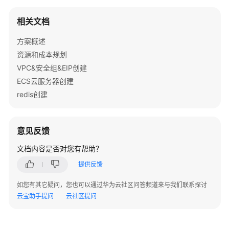
务
相关文档
大
数
方案概述
据
资源和成本规划
解
决
VPC&安全组&EIP创建
方
ECS云服务器创建
案
redis创建
北
明
意见反馈
软
件
文档内容是否对您有帮助？
智
提供反馈
慧
仲
如您有其它疑问，您也可以通过华为云社区问答频道来与我们联系探讨
裁
云宝助手提问
云社区提问
解
决
方