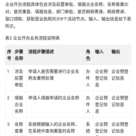
企业开办流程具体包含涉及前置审批、填报企业名称、名称查重比
述
对、是否重复、填报信息、部门审批、是否邮政寄递、邮政寄递、
窗口领取、获取营业执照共计8个活动节点。输入、输出信息如下表
资
所示。
源
和
表2
企业开办业务流程说明表
成
本
序
步骤
流程步骤描述
角
输入
输出
规
号
名称
色
划
1
涉及
申请人是否需要进行企业名
办
企业预
企业预登
数
前置
称去重预处理
件
登记信
记信息
据
审批
人
息
工
程
2
填报
申请人填报申请的企业名称
办
企业预
企业预登
实
企业
件
登记信
记信息
施
名称
人
息
流
程
3
名称
系统根据输入的企业名称，
系
企业预
企业预登
查重
在系统中查询重复的名称
统
登记信
记信息
实