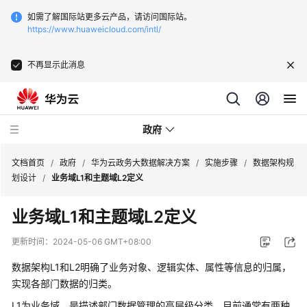
如需了解国际站更多云产品，请访问国际站。
https://www.huaweicloud.com/intl/
不再显示此消息
政府
文档首页
/
政府
/
华为云政务大数据解决方案
/
实施步骤
/
数据架构规
划设计
/
业务域L1和主题域L2定义
新
业务域L1和主题域L2定义
点
软
更新时间：
2024-05-06 GMT+08:00
件
一
数据架构L1和L2明确了业务对象、逻辑实体、属性等信息的归属，
网
实现各部门数据的归类。
统
L1为业务域，是描述部门数据管理的高层级分类。目前通常有两种