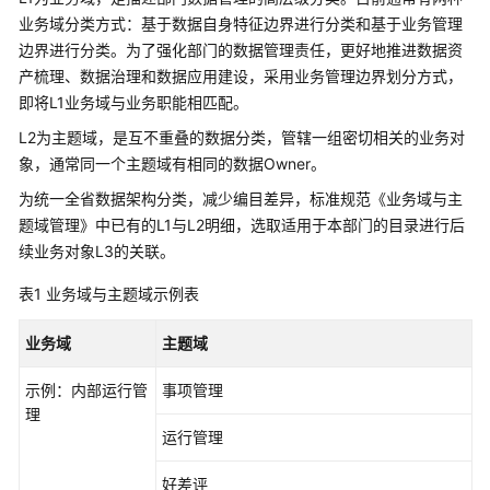
管
业务域分类方式：基于数据自身特征边界进行分类和基于业务管理
解
边界进行分类。为了强化部门的数据管理责任，更好地推进数据资
决
产梳理、数据治理和数据应用建设，采用业务管理边界划分方式，
方
即将L1业务域与业务职能相匹配。
案
L2为主题域，是互不重叠的数据分类，管辖一组密切相关的业务对
数
象，通常同一个主题域有相同的数据Owner。
字
为统一全省数据架构分类，减少编目差异，标准规范《业务域与主
政
题域管理》中已有的L1与L2明细，选取适用于本部门的目录进行后
通
城
续业务对象L3的关联。
市
表1
业务域与主题域示例表
运
行
业务域
主题域
管
理
示例：内部运行管
事项管理
服
理
务
运行管理
平
台
好差评