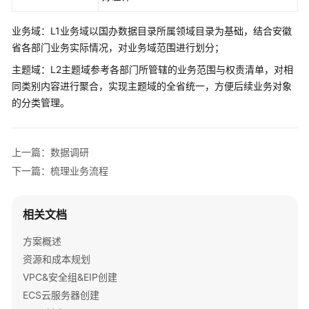
解
决
业务域：L1业务域以国办数据目录所属领域目录为基础，结合安徽
方
案
省各部门业务实际情况，对业务域范围进行划分；
主题域：L2主题域参考各部门所管辖的业务范围与权责清单，对相
华
同类别内容进行聚合，实现主题域的全省统一，方便后续业务对象
为
的分类管理。
云
政
务
上一篇：数据调研
大
数
下一篇：梳理业务流程
据
解
相关文档
决
方
方案概述
案
资源和成本规划
VPC&安全组&EIP创建
方
案
ECS云服务器创建
概