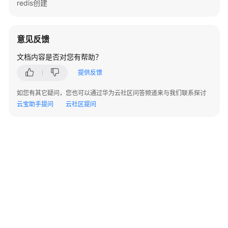
redis创建
述
资
意见反馈
源
和
文档内容是否对您有帮助？
成
提供反馈
本
规
如您有其它疑问，您也可以通过华为云社区问答频道来与我们联系探讨
划
云宝助手提问
云社区提问
数
据
工
程
实
施
流
程
实